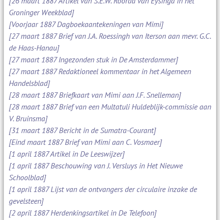
[26 maart 1887 Artikel van S.E.W. Roorda van Eysinga in het
Groninger Weekblad]
[Voorjaar 1887 Dagboekaantekeningen van Mimi]
[27 maart 1887 Brief van J.A. Roessingh van Iterson aan mevr. G.C.
de Haas-Hanau]
[27 maart 1887 Ingezonden stuk in De Amsterdammer]
[27 maart 1887 Redaktioneel kommentaar in het Algemeen
Handelsblad]
[28 maart 1887 Briefkaart van Mimi aan J.F. Snelleman]
[28 maart 1887 Brief van een Multatuli Huldeblijk-commissie aan
V. Bruinsma]
[31 maart 1887 Bericht in de Sumatra-Courant]
[Eind maart 1887 Brief van Mimi aan C. Vosmaer]
[1 april 1887 Artikel in De Leeswijzer]
[1 april 1887 Beschouwing van J. Versluys in Het Nieuwe
Schoolblad]
[1 april 1887 Lijst van de ontvangers der circulaire inzake de
gevelsteen]
[2 april 1887 Herdenkingsartikel in De Telefoon]