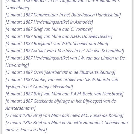
[2 maart 1887 Bericht in het Dagblad van Zuid-Holland en 's
Gravenhage]
[2 maart 1887 Kommentaar in het Bataviaasch Handelsblad]
[3 maart 1887 Herdenkingsartikel in Asmodée]
[4 maart 1887 Brief van Mimi aan C. Vosmaer]
[4 maart 1887 Brief van Mimi aan A.H.E. Douwes Dekker]
[4 maart 1887 Briefkaart van W.Ph. Scheuer aan Mimi]
[4 maart 1887 Artikel van J. Versluys in het Nieuwe Schoolblad]
[5 maart 1887 Herdenkingsartikel van J.W. van der Linden in De
Hervorming]
[5 maart 1887 Overlijdensbericht in de Illustrierte Zeitung]
[5 maart 1887 Aanhef van een artikel van S.E.W. Roorda van
Eysinga in het Groninger Weekblad]
[6 maart 1887 Brief van Mimi aan P.A.M. Boele van Hensbroek]
[6 maart 1887 Getekende bijdrage in het Bijvoegsel van de
Amsterdammer]
[7 maart 1887 Brief van Mimi aan mevr. M.C. Funke-de Koning]
[7 maart 1887 Brief van Mimi en Annette Hamminck Schepel aan
mevr. F. Faassen-Post]