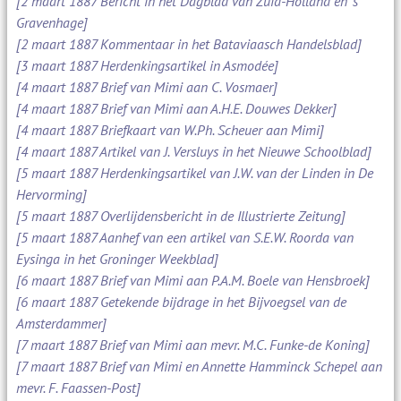
[2 maart 1887 Bericht in het Dagblad van Zuid-Holland en 's
Gravenhage]
[2 maart 1887 Kommentaar in het Bataviaasch Handelsblad]
[3 maart 1887 Herdenkingsartikel in Asmodée]
[4 maart 1887 Brief van Mimi aan C. Vosmaer]
[4 maart 1887 Brief van Mimi aan A.H.E. Douwes Dekker]
[4 maart 1887 Briefkaart van W.Ph. Scheuer aan Mimi]
[4 maart 1887 Artikel van J. Versluys in het Nieuwe Schoolblad]
[5 maart 1887 Herdenkingsartikel van J.W. van der Linden in De
Hervorming]
[5 maart 1887 Overlijdensbericht in de Illustrierte Zeitung]
[5 maart 1887 Aanhef van een artikel van S.E.W. Roorda van
Eysinga in het Groninger Weekblad]
[6 maart 1887 Brief van Mimi aan P.A.M. Boele van Hensbroek]
[6 maart 1887 Getekende bijdrage in het Bijvoegsel van de
Amsterdammer]
[7 maart 1887 Brief van Mimi aan mevr. M.C. Funke-de Koning]
[7 maart 1887 Brief van Mimi en Annette Hamminck Schepel aan
mevr. F. Faassen-Post]