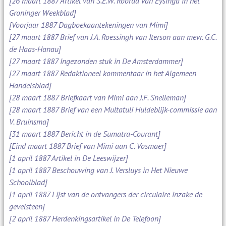
[26 maart 1887 Artikel van S.E.W. Roorda van Eysinga in het
Groninger Weekblad]
[Voorjaar 1887 Dagboekaantekeningen van Mimi]
[27 maart 1887 Brief van J.A. Roessingh van Iterson aan mevr. G.C.
de Haas-Hanau]
[27 maart 1887 Ingezonden stuk in De Amsterdammer]
[27 maart 1887 Redaktioneel kommentaar in het Algemeen
Handelsblad]
[28 maart 1887 Briefkaart van Mimi aan J.F. Snelleman]
[28 maart 1887 Brief van een Multatuli Huldeblijk-commissie aan
V. Bruinsma]
[31 maart 1887 Bericht in de Sumatra-Courant]
[Eind maart 1887 Brief van Mimi aan C. Vosmaer]
[1 april 1887 Artikel in De Leeswijzer]
[1 april 1887 Beschouwing van J. Versluys in Het Nieuwe
Schoolblad]
[1 april 1887 Lijst van de ontvangers der circulaire inzake de
gevelsteen]
[2 april 1887 Herdenkingsartikel in De Telefoon]