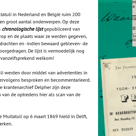
atuli in Nederland en België ruim 200
een groot aantal onderwerpen. Op deze
n
chronologische lijst
gepubliceerd van
rop en de plaats waar ze werden gegeven,
ordrachten en -indien bewaard gebleven- de
oorgedragen. De lijst is vermoedelijk nog
n vanzelfsprekend welkom!
uli werden door middel van advertenties in
vervolgens besproken en becommentarieerd.
e krantenarchief Delpher zijn deze
 van de optredens hier als scan van de
e Multatuli op 6 maart 1869 hield in Delft,
erken.