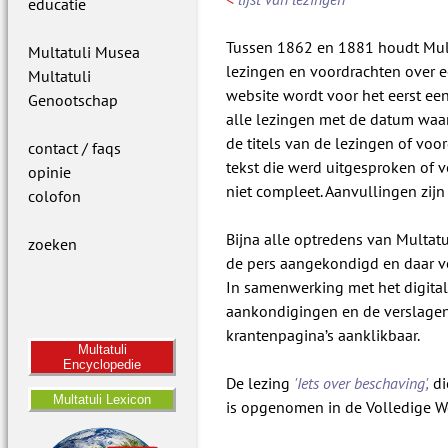
educatie
Tussen 1862 en 1881 houdt Mult
Multatuli Musea
lezingen en voordrachten over 
Multatuli
website wordt voor het eerst ee
Genootschap
alle lezingen met de datum waa
de titels van de lezingen of vo
contact / faqs
tekst die werd uitgesproken of v
opinie
niet compleet. Aanvullingen zij
colofon
Bijna alle optredens van Multat
zoeken
de pers aangekondigd en daar 
In samenwerking met het digital
aankondigingen en de verslagen
krantenpagina’s aanklikbaar.
Multatuli
Encyclopedie
De lezing
'Iets over beschaving',
di
Multatuli Lexicon
is opgenomen in de Volledige W