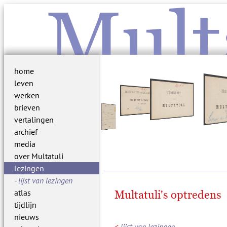
Mult
home
leven
werken
brieven
vertalingen
archief
media
over Multatuli
lezingen
lijst van lezingen
atlas
Multatuli's optredens
tijdlijn
nieuws
<
lijst van lezingen