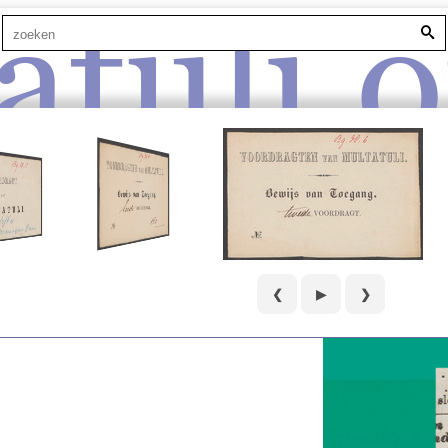
atuli.o
❮
▶
❯