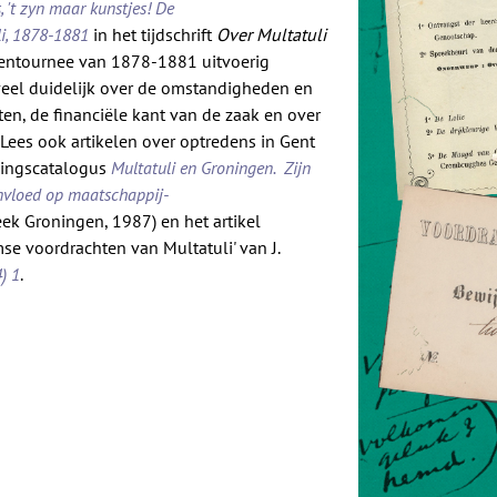
, 't zyn maar kunstjes! De
i, 1878-1881
in het tijdschrift
Over Multatuli
entournee van 1878-1881 uitvoerig
 veel duidelijk over de omstandigheden en
en, de financiële kant van de zaak en over
.
Lees ook artikelen over optredens in Gent
llingscatalogus
Multatuli en Groningen. Zijn
invloed op maatschappij-
eek Groningen, 1987) en het artikel
se voordrachten van Multatuli' van J.
) 1
.