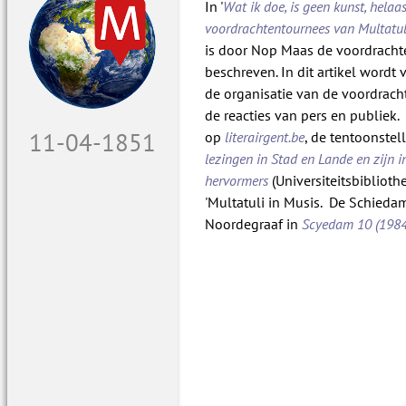
In '
Wat ik doe, is geen kunst, helaas
voordrachtentournees van Multatul
is door Nop Maas de voordracht
beschreven. In dit artikel wordt
de organisatie van de voordracht
de reacties van pers en publiek
11-04-1851
op
literairgent.be
, de tentoonste
lezingen in Stad en Lande en zijn 
hervormers
(Universiteitsbiblioth
'Multatuli in Musis. De Schiedam
Noordegraaf in
Scyedam
10 (1984