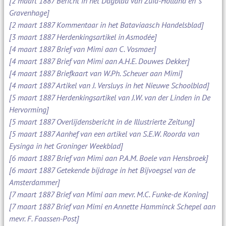
[2 maart 1887 Bericht in het Dagblad van Zuid-Holland en 's
Gravenhage]
[2 maart 1887 Kommentaar in het Bataviaasch Handelsblad]
[3 maart 1887 Herdenkingsartikel in Asmodée]
[4 maart 1887 Brief van Mimi aan C. Vosmaer]
[4 maart 1887 Brief van Mimi aan A.H.E. Douwes Dekker]
[4 maart 1887 Briefkaart van W.Ph. Scheuer aan Mimi]
[4 maart 1887 Artikel van J. Versluys in het Nieuwe Schoolblad]
[5 maart 1887 Herdenkingsartikel van J.W. van der Linden in De
Hervorming]
[5 maart 1887 Overlijdensbericht in de Illustrierte Zeitung]
[5 maart 1887 Aanhef van een artikel van S.E.W. Roorda van
Eysinga in het Groninger Weekblad]
[6 maart 1887 Brief van Mimi aan P.A.M. Boele van Hensbroek]
[6 maart 1887 Getekende bijdrage in het Bijvoegsel van de
Amsterdammer]
[7 maart 1887 Brief van Mimi aan mevr. M.C. Funke-de Koning]
[7 maart 1887 Brief van Mimi en Annette Hamminck Schepel aan
mevr. F. Faassen-Post]