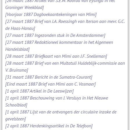
[26 maart 1887 Artikel van S.E.W. Roorda van Eysinga in het
Groninger Weekblad]
[Voorjaar 1887 Dagboekaantekeningen van Mimi]
[27 maart 1887 Brief van J.A. Roessingh van Iterson aan mevr. G.C.
de Haas-Hanau]
[27 maart 1887 Ingezonden stuk in De Amsterdammer]
[27 maart 1887 Redaktioneel kommentaar in het Algemeen
Handelsblad]
[28 maart 1887 Briefkaart van Mimi aan J.F. Snelleman]
[28 maart 1887 Brief van een Multatuli Huldeblijk-commissie aan
V. Bruinsma]
[31 maart 1887 Bericht in de Sumatra-Courant]
[Eind maart 1887 Brief van Mimi aan C. Vosmaer]
[1 april 1887 Artikel in De Leeswijzer]
[1 april 1887 Beschouwing van J. Versluys in Het Nieuwe
Schoolblad]
[1 april 1887 Lijst van de ontvangers der circulaire inzake de
gevelsteen]
[2 april 1887 Herdenkingsartikel in De Telefoon]