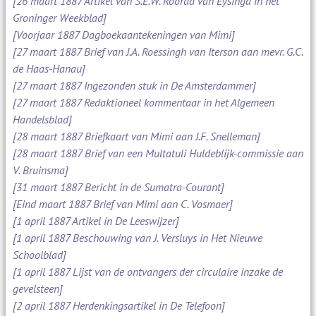
[26 maart 1887 Artikel van S.E.W. Roorda van Eysinga in het
Groninger Weekblad]
[Voorjaar 1887 Dagboekaantekeningen van Mimi]
[27 maart 1887 Brief van J.A. Roessingh van Iterson aan mevr. G.C.
de Haas-Hanau]
[27 maart 1887 Ingezonden stuk in De Amsterdammer]
[27 maart 1887 Redaktioneel kommentaar in het Algemeen
Handelsblad]
[28 maart 1887 Briefkaart van Mimi aan J.F. Snelleman]
[28 maart 1887 Brief van een Multatuli Huldeblijk-commissie aan
V. Bruinsma]
[31 maart 1887 Bericht in de Sumatra-Courant]
[Eind maart 1887 Brief van Mimi aan C. Vosmaer]
[1 april 1887 Artikel in De Leeswijzer]
[1 april 1887 Beschouwing van J. Versluys in Het Nieuwe
Schoolblad]
[1 april 1887 Lijst van de ontvangers der circulaire inzake de
gevelsteen]
[2 april 1887 Herdenkingsartikel in De Telefoon]