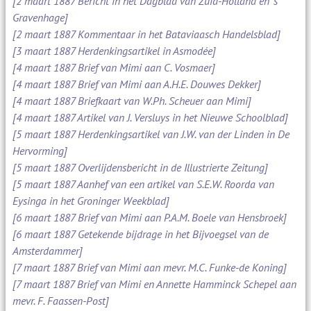
[2 maart 1887 Bericht in het Dagblad van Zuid-Holland en 's
Gravenhage]
[2 maart 1887 Kommentaar in het Bataviaasch Handelsblad]
[3 maart 1887 Herdenkingsartikel in Asmodée]
[4 maart 1887 Brief van Mimi aan C. Vosmaer]
[4 maart 1887 Brief van Mimi aan A.H.E. Douwes Dekker]
[4 maart 1887 Briefkaart van W.Ph. Scheuer aan Mimi]
[4 maart 1887 Artikel van J. Versluys in het Nieuwe Schoolblad]
[5 maart 1887 Herdenkingsartikel van J.W. van der Linden in De
Hervorming]
[5 maart 1887 Overlijdensbericht in de Illustrierte Zeitung]
[5 maart 1887 Aanhef van een artikel van S.E.W. Roorda van
Eysinga in het Groninger Weekblad]
[6 maart 1887 Brief van Mimi aan P.A.M. Boele van Hensbroek]
[6 maart 1887 Getekende bijdrage in het Bijvoegsel van de
Amsterdammer]
[7 maart 1887 Brief van Mimi aan mevr. M.C. Funke-de Koning]
[7 maart 1887 Brief van Mimi en Annette Hamminck Schepel aan
mevr. F. Faassen-Post]