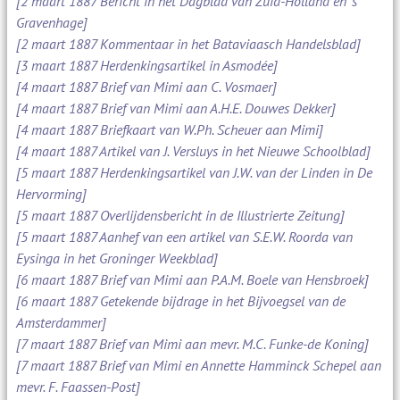
[2 maart 1887 Bericht in het Dagblad van Zuid-Holland en 's
Gravenhage]
[2 maart 1887 Kommentaar in het Bataviaasch Handelsblad]
[3 maart 1887 Herdenkingsartikel in Asmodée]
[4 maart 1887 Brief van Mimi aan C. Vosmaer]
[4 maart 1887 Brief van Mimi aan A.H.E. Douwes Dekker]
[4 maart 1887 Briefkaart van W.Ph. Scheuer aan Mimi]
[4 maart 1887 Artikel van J. Versluys in het Nieuwe Schoolblad]
[5 maart 1887 Herdenkingsartikel van J.W. van der Linden in De
Hervorming]
[5 maart 1887 Overlijdensbericht in de Illustrierte Zeitung]
[5 maart 1887 Aanhef van een artikel van S.E.W. Roorda van
Eysinga in het Groninger Weekblad]
[6 maart 1887 Brief van Mimi aan P.A.M. Boele van Hensbroek]
[6 maart 1887 Getekende bijdrage in het Bijvoegsel van de
Amsterdammer]
[7 maart 1887 Brief van Mimi aan mevr. M.C. Funke-de Koning]
[7 maart 1887 Brief van Mimi en Annette Hamminck Schepel aan
mevr. F. Faassen-Post]