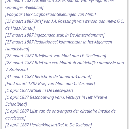
[26 maart 1887 Artikel van S.E.W. Roorda van Eysinga in het
Groninger Weekblad]
[Voorjaar 1887 Dagboekaantekeningen van Mimi]
[27 maart 1887 Brief van J.A. Roessingh van Iterson aan mevr. G.C.
de Haas-Hanau]
[27 maart 1887 Ingezonden stuk in De Amsterdammer]
[27 maart 1887 Redaktioneel kommentaar in het Algemeen
Handelsblad]
[28 maart 1887 Briefkaart van Mimi aan J.F. Snelleman]
[28 maart 1887 Brief van een Multatuli Huldeblijk-commissie aan
V. Bruinsma]
[31 maart 1887 Bericht in de Sumatra-Courant]
[Eind maart 1887 Brief van Mimi aan C. Vosmaer]
[1 april 1887 Artikel in De Leeswijzer]
[1 april 1887 Beschouwing van J. Versluys in Het Nieuwe
Schoolblad]
[1 april 1887 Lijst van de ontvangers der circulaire inzake de
gevelsteen]
[2 april 1887 Herdenkingsartikel in De Telefoon]