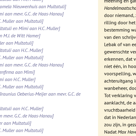
meening en gaf
Domela Nieuwenhuis aan Multatuli]
Handelmaatscha
imi aan mevr. G.C. de Haas-Hanau]
door niemand, 
. Muller aan Multatuli]
rilling door he
ltatuli en Mimi aan H.C. Muller]
bestemming waa
n M.J. de Witt Hamer]
van den schrijv
ler aan Multatuli]
Lebak of van e
tatuli aan H.C. Muller]
gewenschte vera
. Muller aan Multatuli]
erkennen, dat 
imi aan mevr. G.C. de Haas-Hanau]
niet één, in ho
tenfirma aan Mimi]
voorspelling, 
mi aan H.C. Muller]
achteruitgang i
. Muller aan Multatuli]
wanbeheer, doo
 Braunius Oeberius-Meijer aan mevr. G.C. de
Tot verklaring 
aanklacht, de 
tatuli aan H.C. Muller]
vruchtbaarheid
an mevr. G.C. de Haas-Hanau]
dat in Nederla
er aan Multatuli]
zou zijn, in g
. Muller aan Multatuli]
Nadat
Max Have