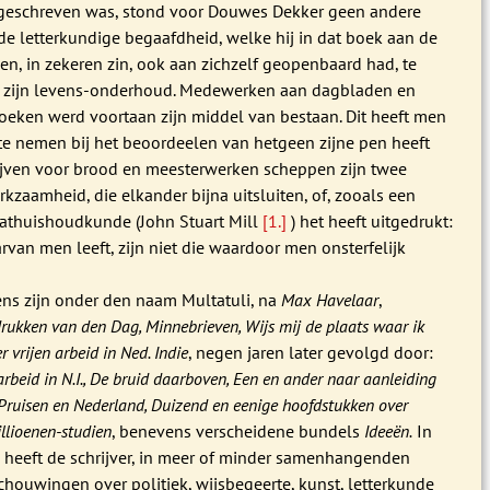
geschreven was, stond voor Douwes Dekker geen andere
e letterkundige begaafdheid, welke hij in dat boek aan de
en, in zekeren zin, ook aan zichzelf geopenbaard had, te
 zijn levens-onderhoud. Medewerken aan dagbladen en
boeken werd voortaan zijn middel van bestaan. Dit heeft men
te nemen bij het beoordeelen van hetgeen zijne pen heeft
ijven voor brood en meesterwerken scheppen zijn twee
kzaamheid, die elkander bijna uitsluiten, of, zooals een
aathuishoudkunde (John Stuart Mill
[1.]
) het heeft uitgedrukt:
van men leeft, zijn niet die waardoor men onsterfelijk
ns zijn onder den naam Multatuli, na
Max Havelaar
,
drukken van den Dag, Minnebrieven, Wijs mij de plaats waar ik
 vrijen arbeid in Ned. Indie
, negen jaren later gevolgd door:
arbeid in N.I., De bruid daarboven, Een en ander naar aanleiding
 Pruisen en Nederland, Duizend en eenige hoofdstukken over
illioenen-studien
, benevens verscheidene bundels
Ideeën.
In
k heeft de schrijver, in meer of minder samenhangenden
chouwingen over politiek, wijsbegeerte, kunst, letterkunde