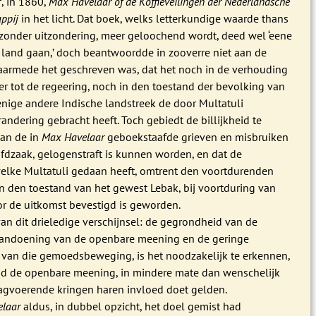
, in 1860,
Max Havelaar of de Koffieveilingen der Nederlandsche
ppij
in het licht. Dat boek, welks letterkundige waarde thans
zonder uitzondering, meer geloochend wordt, deed wel ‘eene
t land gaan,’ doch beantwoordde in zooverre niet aan de
rmede het geschreven was, dat het noch in de verhouding
er tot de regeering, noch in den toestand der bevolking van
enige andere Indische landstreek de door Multatuli
ndering gebracht heeft. Toch gebiedt de billijkheid te
van de in
Max Havelaar
geboekstaafde grieven en misbruiken
ofdzaak, gelogenstraft is kunnen worden, en dat de
welke Multatuli gedaan heeft, omtrent den voortdurenden
n den toestand van het gewest Lebak, bij voortduring van
r de uitkomst bevestigd is geworden.
van dit drieledige verschijnsel: de gegrondheid van de
aandoening van de openbare meening en de geringe
 van die gemoedsbeweging, is het noodzakelijk te erkennen,
nd de openbare meening, in mindere mate dan wenschelijk
ezagvoerende kringen haren invloed doet gelden.
laar
aldus, in dubbel opzicht, het doel gemist had