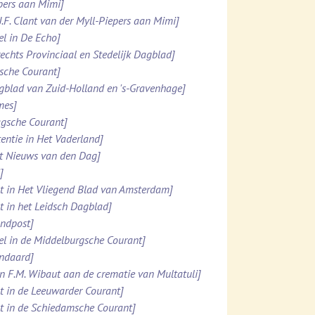
ppers aan Mimi]
.J.F. Clant van der Myll-Piepers aan Mimi]
el in De Echo]
rechts Provinciaal en Stedelijk Dagblad]
esche Courant]
agblad van Zuid-Holland en 's-Gravenhage]
mes]
agsche Courant]
tentie in Het Vaderland]
et Nieuws van den Dag]
]
ht in Het Vliegend Blad van Amsterdam]
ht in het Leidsch Dagblad]
ondpost]
el in de Middelburgsche Courant]
andaard]
n F.M. Wibaut aan de crematie van Multatuli]
ht in de Leeuwarder Courant]
ht in de Schiedamsche Courant]