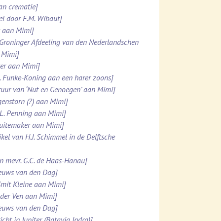
van crematie]
el door F.M. Wibaut]
k aan Mimi]
 Groninger Afdeeling van den Nederlandschen
 Mimi]
tter aan Mimi]
M. Funke-Koning aan een harer zoons]
stuur van ‘Nut en Genoegen’ aan Mimi]
genstorn (?) aan Mimi]
.L. Penning aan Mimi]
chuitemaker aan Mimi]
kel van H.J. Schimmel in de Delftsche
an mevr. G.C. de Haas-Hanau]
ieuws van den Dag]
Smit Kleine aan Mimi]
n der Ven aan Mimi]
ieuws van den Dag]
ht in Jupiter (Batavia Indra)]