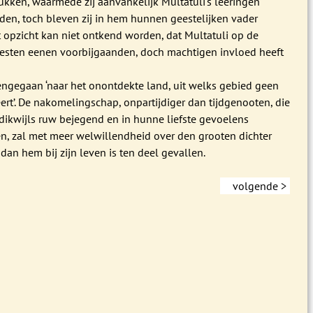
ukken, waarmede zij aanvankelijk Multatuli's leeringen
en, toch bleven zij in hem hunnen geestelijken vader
t opzicht kan niet ontkend worden, dat Multatuli op de
esten eenen voorbijgaanden, doch machtigen invloed heeft
eengegaan ‘naar het onontdekte land, uit welks gebied geen
eert’. De nakomelingschap, onpartijdiger dan tijdgenooten, die
dikwijls ruw bejegend en in hunne liefste gevoelens
n, zal met meer welwillendheid over den grooten dichter
dan hem bij zijn leven is ten deel gevallen.
volgende >