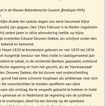
7
el in de Nieuwe Rotterdamsche Courant. (fotokopie M.M.)
.
lijke drukte der laatste dagen zou eene treurmare bijna
orbij zijn gegaan. Den 19en Februari is te Nieder-Ingelheim
hij sedert jaren in stille afzondering leefde, op bijna
ijd overleden Eduard Douwes Dekker, als schrijver onder den
i bekend en beroemd.
n Maart 1820 te Amsterdam geboren en van 1839 tot 1856
et burgerlijk bestuur van Ned.-Indië. In laatstgenoemd jaar
esident te Lebak, in de residentie Bantam, geplaatst, ontstond
ische regeering en hem het geschil, als de ‘Havelaarzaak’
en. Douwes Dekker, die tot dusver met onderscheiding
 grond had eene schoone loopbaan als ambtenaar vóór zich
 die vooruitzichten te moeten opofferen aan zijne
 nam zijn ontslag. Na te vergeefs getracht te hebben in Indië
-generaal en in Nederland de regeering van de juistheid
ze te overtuigen, deed hij een beroep op de openbare