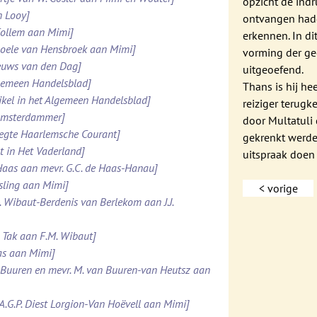
opzicht de indr
n Looy]
ontvangen hadd
 Collem aan Mimi]
erkennen. In di
 Boele van Hensbroek aan Mimi]
vorming der ge
ieuws van den Dag]
uitgeoefend.
lgemeen Handelsblad]
Thans is hij h
ikel in het Algemeen Handelsblad]
reiziger terugk
 Amsterdammer]
door Multatuli 
pregte Haarlemsche Courant]
gekrenkt werde
t in Het Vaderland]
uitspraak doen 
e Haas aan mevr. G.C. de Haas-Hanau]
esling aan Mimi]
< vorige
. Wibaut-Berdenis van Berlekom aan J.J.
. Tak aan F.M. Wibaut]
Was aan Mimi]
n Buuren en mevr. M. van Buuren-van Heutsz aan
.A.G.P. Diest Lorgion-Van Hoëvell aan Mimi]