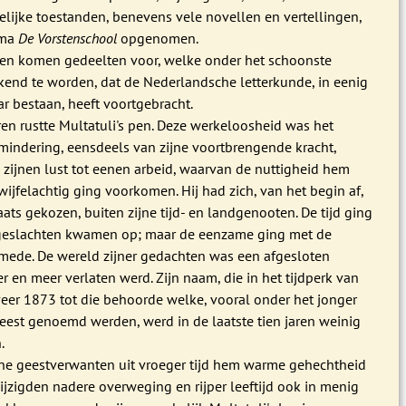
lijke toestanden, benevens vele novellen en vertellingen,
ama
De Vorstenschool
opgenomen.
ken komen gedeelten voor, welke onder het schoonste
kend te worden, dat de Nederlandsche letterkunde, in eenig
ar bestaan, heeft voortgebracht.
aren rustte Multatuli's pen. Deze werkeloosheid was het
mindering, eensdeels van zijne voortbrengende kracht,
 zijnen lust tot eenen arbeid, waarvan de nuttigheid hem
ijfelachtig ging voorkomen. Hij had zich, van het begin af,
ats gekozen, buiten zijne tijd- en landgenooten. De tijd ging
geslachten kwamen op; maar de eenzame ging met de
mede. De wereld zijner gedachten was een afgesloten
r en meer verlaten werd. Zijn naam, die in het tijdperk van
eer 1873 tot die behoorde welke, vooral onder het jonger
eest genoemd werden, werd in de laatste tien jaren weinig
.
jne geestverwanten uit vroeger tijd hem warme gehechtheid
ijzigden nadere overweging en rijper leeftijd ook in menig