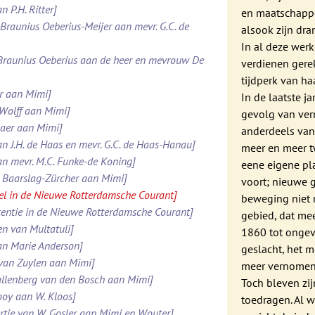
n P.H. Ritter]
en maatschappe
. Braunius Oeberius-Meijer aan mevr. G.C. de
alsook zijn dr
In al deze wer
 Braunius Oeberius aan de heer en mevrouw De
verdienen gere
tijdperk van ha
er aan Mimi]
In de laatste j
 Wolff aan Mimi]
gevolg van ver
maer aan Mimi]
anderdeels van
an J.H. de Haas en mevr. G.C. de Haas-Hanau]
meer en meer tw
an mevr. M.C. Funke-de Koning]
eene eigene pla
N. Baarslag-Zürcher aan Mimi]
voort; nieuwe 
kel in de Nieuwe Rotterdamsche Courant]
beweging niet 
rtentie in de Nieuwe Rotterdamsche Courant]
gebied, dat mee
en van Multatuli]
1860 tot ongev
aan Marie Anderson]
geslacht, het m
 van Zuylen aan Mimi]
meer vernomen
 Kallenberg van den Bosch aan Mimi]
Toch bleven zi
Looy aan W. Kloos]
toedragen. Al w
rtje van W. Gosler aan Mimi en Wouter]