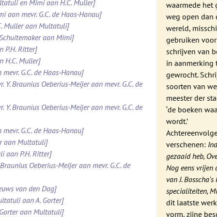
ltatuli en Mimi aan H.C. Muller]
waarmede het 
imi aan mevr. G.C. de Haas-Hanau]
weg open dan d
. Muller aan Multatuli]
wereld, misschi
. Schuitemaker aan Mimi]
gebruiken voor
 P.H. Ritter]
schrijven van 
n H.C. Muller]
in aanmerking 
n mevr. G.C. de Haas-Hanau]
gewrocht. Schr
r. Y. Braunius Oeberius-Meijer aan mevr. G.C. de
soorten van wer
meester der st
r. Y. Braunius Oeberius-Meijer aan mevr. G.C. de
‘de boeken waar
wordt.’
n mevr. G.C. de Haas-Hanau]
Achtereenvolge
er aan Multatuli]
verschenen:
In
i aan P.H. Ritter]
gezaaid heb, Over
. Braunius Oeberius-Meijer aan mevr. G.C. de
Nog eens vrijen 
van J. Bosscha's
ieuws van den Dag]
specialiteiten, M
ltatuli aan A. Gorter]
dit laatste wer
 Gorter aan Multatuli]
vorm, zijne bes