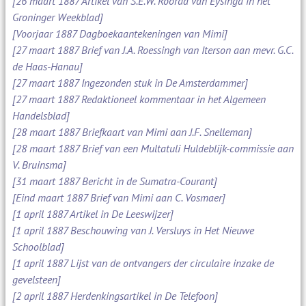
[26 maart 1887 Artikel van S.E.W. Roorda van Eysinga in het
Groninger Weekblad]
[Voorjaar 1887 Dagboekaantekeningen van Mimi]
[27 maart 1887 Brief van J.A. Roessingh van Iterson aan mevr. G.C.
de Haas-Hanau]
[27 maart 1887 Ingezonden stuk in De Amsterdammer]
[27 maart 1887 Redaktioneel kommentaar in het Algemeen
Handelsblad]
[28 maart 1887 Briefkaart van Mimi aan J.F. Snelleman]
[28 maart 1887 Brief van een Multatuli Huldeblijk-commissie aan
V. Bruinsma]
[31 maart 1887 Bericht in de Sumatra-Courant]
[Eind maart 1887 Brief van Mimi aan C. Vosmaer]
[1 april 1887 Artikel in De Leeswijzer]
[1 april 1887 Beschouwing van J. Versluys in Het Nieuwe
Schoolblad]
[1 april 1887 Lijst van de ontvangers der circulaire inzake de
gevelsteen]
[2 april 1887 Herdenkingsartikel in De Telefoon]