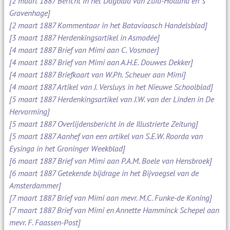
[2 maart 1887 Bericht in het Dagblad van Zuid-Holland en 's
Gravenhage]
[2 maart 1887 Kommentaar in het Bataviaasch Handelsblad]
[3 maart 1887 Herdenkingsartikel in Asmodée]
[4 maart 1887 Brief van Mimi aan C. Vosmaer]
[4 maart 1887 Brief van Mimi aan A.H.E. Douwes Dekker]
[4 maart 1887 Briefkaart van W.Ph. Scheuer aan Mimi]
[4 maart 1887 Artikel van J. Versluys in het Nieuwe Schoolblad]
[5 maart 1887 Herdenkingsartikel van J.W. van der Linden in De
Hervorming]
[5 maart 1887 Overlijdensbericht in de Illustrierte Zeitung]
[5 maart 1887 Aanhef van een artikel van S.E.W. Roorda van
Eysinga in het Groninger Weekblad]
[6 maart 1887 Brief van Mimi aan P.A.M. Boele van Hensbroek]
[6 maart 1887 Getekende bijdrage in het Bijvoegsel van de
Amsterdammer]
[7 maart 1887 Brief van Mimi aan mevr. M.C. Funke-de Koning]
[7 maart 1887 Brief van Mimi en Annette Hamminck Schepel aan
mevr. F. Faassen-Post]