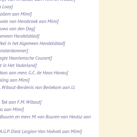
n Looy]
 Collem aan Mimi]
 Boele van Hensbroek aan Mimi]
ieuws van den Dag]
lgemeen Handelsblad]
ikel in het Algemeen Handelsblad]
 Amsterdammer]
pregte Haarlemsche Courant]
t in Het Vaderland]
e Haas aan mevr. G.C. de Haas-Hanau]
esling aan Mimi]
. Wibaut-Berdenis van Berlekom aan J.J.
. Tak aan F.M. Wibaut]
Was aan Mimi]
n Buuren en mevr. M. van Buuren-van Heutsz aan
.A.G.P. Diest Lorgion-Van Hoëvell aan Mimi]