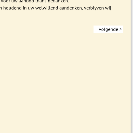
 voor uw aanbod thans bedanken.
 houdend in uw welwillend aandenken, verblyven wij
volgende >