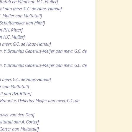
ltatuli en Mimi aan H.C. Muller]
imi aan mevr. G.C. de Haas-Hanau]
. Muller aan Multatuli]
. Schuitemaker aan Mimi]
 P.H. Ritter]
n H.C. Muller]
n mevr. G.C. de Haas-Hanau]
r. Y. Braunius Oeberius-Meijer aan mevr. G.C. de
r. Y. Braunius Oeberius-Meijer aan mevr. G.C. de
n mevr. G.C. de Haas-Hanau]
er aan Multatuli]
i aan P.H. Ritter]
. Braunius Oeberius-Meijer aan mevr. G.C. de
ieuws van den Dag]
ltatuli aan A. Gorter]
 Gorter aan Multatuli]