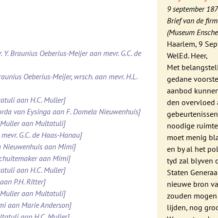
9 september 18
Brief van de fir
(Museum Ensched
Haarlem, 9 Sep
. Y. Braunius Oeberius-Meijer aan mevr. G.C. de
WelEd. Heer,
Met belangstel
raunius Oeberius-Meijer, wrsch. aan mevr. H.L.
gedane voorste
aanbod kunnen 
atuli aan H.C. Muller]
den overvloed 
Roorda van Eysinga aan F. Domela Nieuwenhuis]
gebeurtenissen
 Muller aan Multatuli]
noodige ruimte
 mevr. G.C. de Haas-Hanau]
moet menig bla
la Nieuwenhuis aan Mimi]
en by al het po
 Schuitemaker aan Mimi]
tyd zal blyven
atuli aan H.C. Muller]
Staten Generaa
aan P.H. Ritter]
nieuwe bron va
 Muller aan Multatuli]
zouden mogen v
imi aan Marie Anderson]
lijden, nog gro
tatuli aan H.C. Muller]