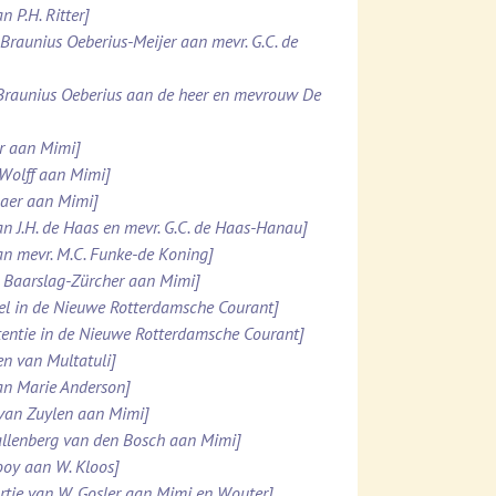
n P.H. Ritter]
. Braunius Oeberius-Meijer aan mevr. G.C. de
 Braunius Oeberius aan de heer en mevrouw De
er aan Mimi]
 Wolff aan Mimi]
maer aan Mimi]
an J.H. de Haas en mevr. G.C. de Haas-Hanau]
an mevr. M.C. Funke-de Koning]
N. Baarslag-Zürcher aan Mimi]
kel in de Nieuwe Rotterdamsche Courant]
rtentie in de Nieuwe Rotterdamsche Courant]
en van Multatuli]
aan Marie Anderson]
 van Zuylen aan Mimi]
 Kallenberg van den Bosch aan Mimi]
Looy aan W. Kloos]
rtje van W. Gosler aan Mimi en Wouter]