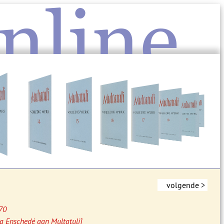
nline
volgende >
70
ma Enschedé aan Multatuli]