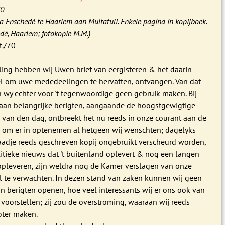
70
ma Enschedé te Haarlem aan Multatuli. Enkele pagina in kopijboek.
é, Haarlem; fotokopie M.M.)
t./70
ling hebben wij Uwen brief van eergisteren & het daarin
l om uwe mededeelingen te hervatten, ontvangen. Van dat
wy echter voor 't tegenwoordige geen gebruik maken. Bij
aan belangrijke berigten, aangaande de hoogstgewigtige
 van den dag, ontbreekt het nu reeds in onze courant aan de
 om er in optenemen al hetgeen wij wenschten; dagelyks
adje reeds geschreven kopij ongebruikt verscheurd worden,
litieke nieuws dat 't buitenland oplevert & nog een langen
 opleveren, zijn weldra nog de Kamer verslagen van onze
l te verwachten. In dezen stand van zaken kunnen wij geen
n berigten openen, hoe veel interessants wij er ons ook van
oorstellen; zij zou de overstroming, waaraan wij reeds
oter maken.