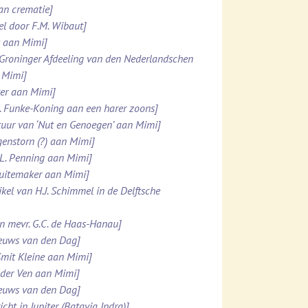
van crematie]
el door F.M. Wibaut]
k aan Mimi]
 Groninger Afdeeling van den Nederlandschen
 Mimi]
tter aan Mimi]
M. Funke-Koning aan een harer zoons]
stuur van ‘Nut en Genoegen’ aan Mimi]
genstorn (?) aan Mimi]
.L. Penning aan Mimi]
chuitemaker aan Mimi]
kel van H.J. Schimmel in de Delftsche
an mevr. G.C. de Haas-Hanau]
ieuws van den Dag]
Smit Kleine aan Mimi]
n der Ven aan Mimi]
ieuws van den Dag]
ht in Jupiter (Batavia Indra)]