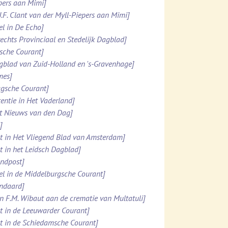
ppers aan Mimi]
.J.F. Clant van der Myll-Piepers aan Mimi]
el in De Echo]
rechts Provinciaal en Stedelijk Dagblad]
esche Courant]
agblad van Zuid-Holland en 's-Gravenhage]
mes]
agsche Courant]
tentie in Het Vaderland]
et Nieuws van den Dag]
]
ht in Het Vliegend Blad van Amsterdam]
ht in het Leidsch Dagblad]
ondpost]
el in de Middelburgsche Courant]
andaard]
n F.M. Wibaut aan de crematie van Multatuli]
ht in de Leeuwarder Courant]
ht in de Schiedamsche Courant]