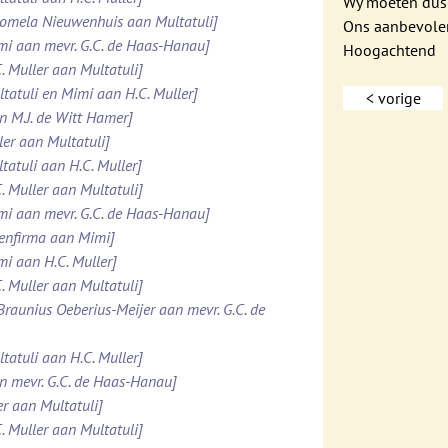
Wy moeten dus
Domela Nieuwenhuis aan Multatuli]
Ons aanbevolen
imi aan mevr. G.C. de Haas-Hanau]
Hoogachtend
. Muller aan Multatuli]
ltatuli en Mimi aan H.C. Muller]
< vorige
n M.J. de Witt Hamer]
ler aan Multatuli]
tatuli aan H.C. Muller]
. Muller aan Multatuli]
imi aan mevr. G.C. de Haas-Hanau]
tenfirma aan Mimi]
mi aan H.C. Muller]
. Muller aan Multatuli]
 Braunius Oeberius-Meijer aan mevr. G.C. de
tatuli aan H.C. Muller]
an mevr. G.C. de Haas-Hanau]
er aan Multatuli]
. Muller aan Multatuli]