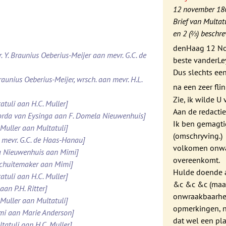
12 november 18
Brief van Multatu
en 2 (⅔) beschrev
denHaag 12 N
. Y. Braunius Oeberius-Meijer aan mevr. G.C. de
beste vanderLey,
Dus slechts een
raunius Oeberius-Meijer, wrsch. aan mevr. H.L.
na een zeer fli
Zie, ik wilde U
atuli aan H.C. Muller]
Aan de redactie
Roorda van Eysinga aan F. Domela Nieuwenhuis]
Ik ben gemagti
 Muller aan Multatuli]
(omschryving.)
 mevr. G.C. de Haas-Hanau]
volkomen onwaa
la Nieuwenhuis aan Mimi]
overeenkomt.
 Schuitemaker aan Mimi]
Hulde doende a
atuli aan H.C. Muller]
&c &c &c (maak
aan P.H. Ritter]
onwraakbaarhei
 Muller aan Multatuli]
opmerkingen, n
imi aan Marie Anderson]
dat wel een pl
tatuli aan H.C. Muller]