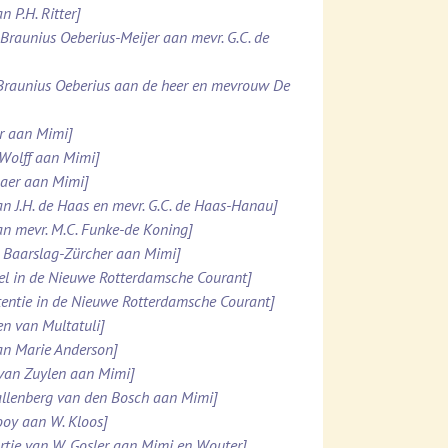
n P.H. Ritter]
. Braunius Oeberius-Meijer aan mevr. G.C. de
 Braunius Oeberius aan de heer en mevrouw De
er aan Mimi]
 Wolff aan Mimi]
maer aan Mimi]
an J.H. de Haas en mevr. G.C. de Haas-Hanau]
an mevr. M.C. Funke-de Koning]
N. Baarslag-Zürcher aan Mimi]
kel in de Nieuwe Rotterdamsche Courant]
rtentie in de Nieuwe Rotterdamsche Courant]
en van Multatuli]
aan Marie Anderson]
 van Zuylen aan Mimi]
 Kallenberg van den Bosch aan Mimi]
Looy aan W. Kloos]
rtje van W. Gosler aan Mimi en Wouter]