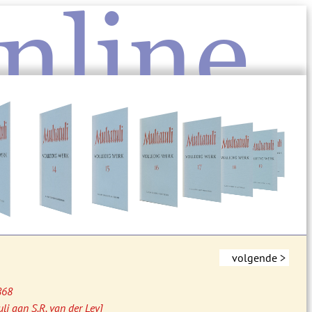
nline
volgende >
868
uli aan S.R. van der Ley]