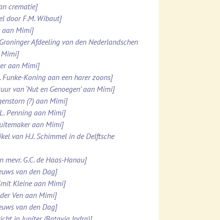
van crematie]
el door F.M. Wibaut]
k aan Mimi]
 Groninger Afdeeling van den Nederlandschen
 Mimi]
tter aan Mimi]
M. Funke-Koning aan een harer zoons]
stuur van ‘Nut en Genoegen’ aan Mimi]
genstorn (?) aan Mimi]
.L. Penning aan Mimi]
chuitemaker aan Mimi]
kel van H.J. Schimmel in de Delftsche
an mevr. G.C. de Haas-Hanau]
ieuws van den Dag]
Smit Kleine aan Mimi]
n der Ven aan Mimi]
ieuws van den Dag]
ht in Jupiter (Batavia Indra)]