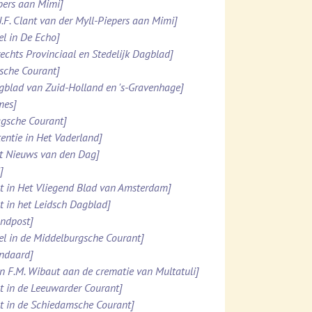
ppers aan Mimi]
.J.F. Clant van der Myll-Piepers aan Mimi]
el in De Echo]
rechts Provinciaal en Stedelijk Dagblad]
esche Courant]
agblad van Zuid-Holland en 's-Gravenhage]
mes]
agsche Courant]
tentie in Het Vaderland]
et Nieuws van den Dag]
]
ht in Het Vliegend Blad van Amsterdam]
ht in het Leidsch Dagblad]
ondpost]
el in de Middelburgsche Courant]
andaard]
n F.M. Wibaut aan de crematie van Multatuli]
ht in de Leeuwarder Courant]
ht in de Schiedamsche Courant]