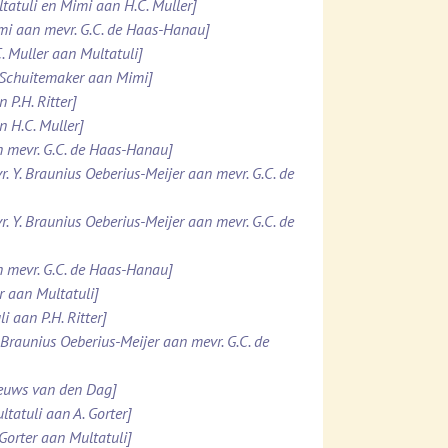
ltatuli en Mimi aan H.C. Muller]
imi aan mevr. G.C. de Haas-Hanau]
. Muller aan Multatuli]
. Schuitemaker aan Mimi]
 P.H. Ritter]
n H.C. Muller]
n mevr. G.C. de Haas-Hanau]
r. Y. Braunius Oeberius-Meijer aan mevr. G.C. de
r. Y. Braunius Oeberius-Meijer aan mevr. G.C. de
n mevr. G.C. de Haas-Hanau]
er aan Multatuli]
i aan P.H. Ritter]
. Braunius Oeberius-Meijer aan mevr. G.C. de
ieuws van den Dag]
ltatuli aan A. Gorter]
 Gorter aan Multatuli]