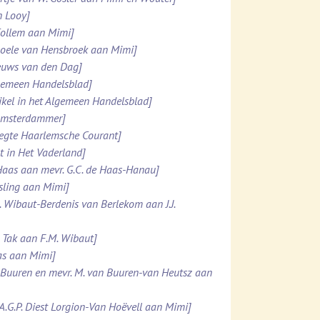
n Looy]
 Collem aan Mimi]
 Boele van Hensbroek aan Mimi]
ieuws van den Dag]
lgemeen Handelsblad]
ikel in het Algemeen Handelsblad]
 Amsterdammer]
pregte Haarlemsche Courant]
t in Het Vaderland]
e Haas aan mevr. G.C. de Haas-Hanau]
esling aan Mimi]
. Wibaut-Berdenis van Berlekom aan J.J.
. Tak aan F.M. Wibaut]
Was aan Mimi]
n Buuren en mevr. M. van Buuren-van Heutsz aan
.A.G.P. Diest Lorgion-Van Hoëvell aan Mimi]