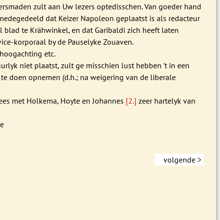
versmaden zult aan Uw lezers optedisschen. Van goeder hand
medegedeeld dat Keizer Napoleon geplaatst is als redacteur
l blad te Krähwinkel, en dat Garibaldi zich heeft laten
ice-korporaal by de Pauselyke Zouaven.
hoogachting etc.
urlyk niet plaatst, zult ge misschien lust hebben 't in een
 te doen opnemen (d.h.; na weigering van de liberale
Wees met Holkema, Hoyte en Johannes
[2.]
zeer hartelyk van
de
volgende >