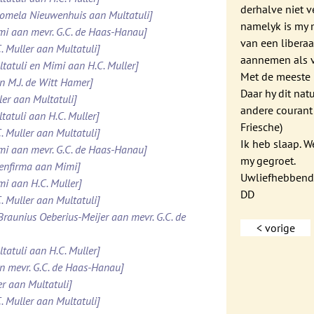
derhalve niet 
Domela Nieuwenhuis aan Multatuli]
namelyk is my 
imi aan mevr. G.C. de Haas-Hanau]
van een liberaa
. Muller aan Multatuli]
aannemen als v
ltatuli en Mimi aan H.C. Muller]
Met de meeste 
n M.J. de Witt Hamer]
Daar hy dit natu
ler aan Multatuli]
andere courant
tatuli aan H.C. Muller]
Friesche)
. Muller aan Multatuli]
Ik heb slaap. 
imi aan mevr. G.C. de Haas-Hanau]
my gegroet.
tenfirma aan Mimi]
Uwliefhebben
mi aan H.C. Muller]
DD
. Muller aan Multatuli]
 Braunius Oeberius-Meijer aan mevr. G.C. de
< vorige
tatuli aan H.C. Muller]
an mevr. G.C. de Haas-Hanau]
er aan Multatuli]
. Muller aan Multatuli]