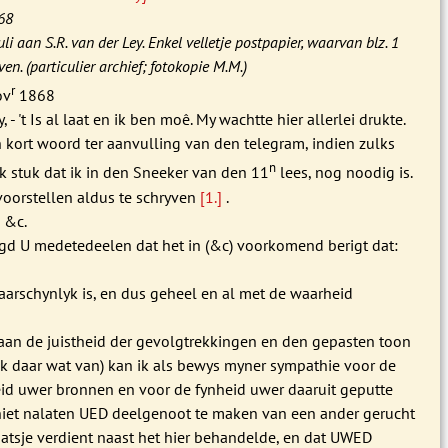
68
li aan S.R. van der Ley. Enkel velletje postpapier, waarvan blz. 1
en. (particulier archief; fotokopie M.M.)
r
ov
1868
 - 't Is al laat en ik ben moê. My wachtte hier allerlei drukte.
 kort woord ter aanvulling van den telegram, indien zulks
n
nk stuk dat ik in den Sneeker van den 11
lees, nog noodig is.
 voorstellen aldus te schryven
[1.]
.
 &c.
gd U medetedeelen dat het in (&c) voorkomend berigt dat:
rschynlyk is, en dus geheel en al met de waarheid
an de juistheid der gevolgtrekkingen en den gepasten toon
 daar wat van) kan ik als bewys myner sympathie voor de
d uwer bronnen en voor de fynheid uwer daaruit geputte
iet nalaten UED deelgenoot te maken van een ander gerucht
aatsje verdient naast het hier behandelde, en dat UWED