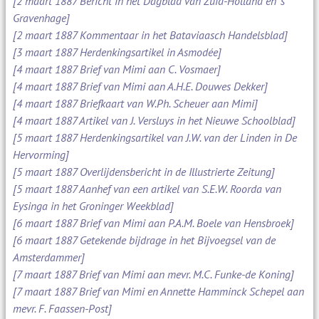
[2 maart 1887 Bericht in het Dagblad van Zuid-Holland en 's
Gravenhage]
[2 maart 1887 Kommentaar in het Bataviaasch Handelsblad]
[3 maart 1887 Herdenkingsartikel in Asmodée]
[4 maart 1887 Brief van Mimi aan C. Vosmaer]
[4 maart 1887 Brief van Mimi aan A.H.E. Douwes Dekker]
[4 maart 1887 Briefkaart van W.Ph. Scheuer aan Mimi]
[4 maart 1887 Artikel van J. Versluys in het Nieuwe Schoolblad]
[5 maart 1887 Herdenkingsartikel van J.W. van der Linden in De
Hervorming]
[5 maart 1887 Overlijdensbericht in de Illustrierte Zeitung]
[5 maart 1887 Aanhef van een artikel van S.E.W. Roorda van
Eysinga in het Groninger Weekblad]
[6 maart 1887 Brief van Mimi aan P.A.M. Boele van Hensbroek]
[6 maart 1887 Getekende bijdrage in het Bijvoegsel van de
Amsterdammer]
[7 maart 1887 Brief van Mimi aan mevr. M.C. Funke-de Koning]
[7 maart 1887 Brief van Mimi en Annette Hamminck Schepel aan
mevr. F. Faassen-Post]