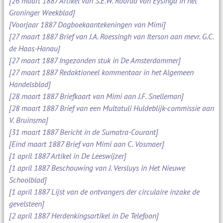
[26 maart 1887 Artikel van S.E.W. Roorda van Eysinga in het
Groninger Weekblad]
[Voorjaar 1887 Dagboekaantekeningen van Mimi]
[27 maart 1887 Brief van J.A. Roessingh van Iterson aan mevr. G.C.
de Haas-Hanau]
[27 maart 1887 Ingezonden stuk in De Amsterdammer]
[27 maart 1887 Redaktioneel kommentaar in het Algemeen
Handelsblad]
[28 maart 1887 Briefkaart van Mimi aan J.F. Snelleman]
[28 maart 1887 Brief van een Multatuli Huldeblijk-commissie aan
V. Bruinsma]
[31 maart 1887 Bericht in de Sumatra-Courant]
[Eind maart 1887 Brief van Mimi aan C. Vosmaer]
[1 april 1887 Artikel in De Leeswijzer]
[1 april 1887 Beschouwing van J. Versluys in Het Nieuwe
Schoolblad]
[1 april 1887 Lijst van de ontvangers der circulaire inzake de
gevelsteen]
[2 april 1887 Herdenkingsartikel in De Telefoon]