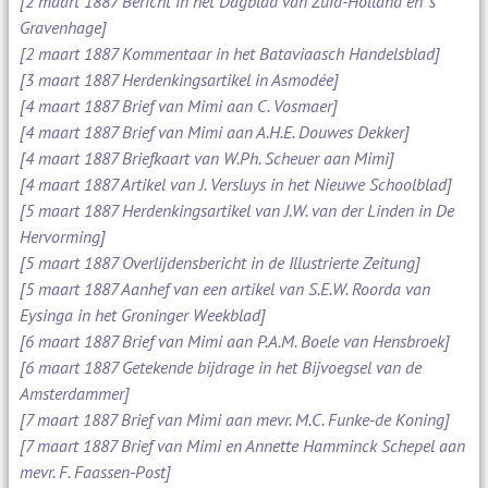
[2 maart 1887 Bericht in het Dagblad van Zuid-Holland en 's
Gravenhage]
[2 maart 1887 Kommentaar in het Bataviaasch Handelsblad]
[3 maart 1887 Herdenkingsartikel in Asmodée]
[4 maart 1887 Brief van Mimi aan C. Vosmaer]
[4 maart 1887 Brief van Mimi aan A.H.E. Douwes Dekker]
[4 maart 1887 Briefkaart van W.Ph. Scheuer aan Mimi]
[4 maart 1887 Artikel van J. Versluys in het Nieuwe Schoolblad]
[5 maart 1887 Herdenkingsartikel van J.W. van der Linden in De
Hervorming]
[5 maart 1887 Overlijdensbericht in de Illustrierte Zeitung]
[5 maart 1887 Aanhef van een artikel van S.E.W. Roorda van
Eysinga in het Groninger Weekblad]
[6 maart 1887 Brief van Mimi aan P.A.M. Boele van Hensbroek]
[6 maart 1887 Getekende bijdrage in het Bijvoegsel van de
Amsterdammer]
[7 maart 1887 Brief van Mimi aan mevr. M.C. Funke-de Koning]
[7 maart 1887 Brief van Mimi en Annette Hamminck Schepel aan
mevr. F. Faassen-Post]