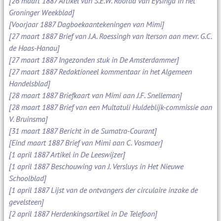
[26 maart 1887 Artikel van S.E.W. Roorda van Eysinga in het
Groninger Weekblad]
[Voorjaar 1887 Dagboekaantekeningen van Mimi]
[27 maart 1887 Brief van J.A. Roessingh van Iterson aan mevr. G.C.
de Haas-Hanau]
[27 maart 1887 Ingezonden stuk in De Amsterdammer]
[27 maart 1887 Redaktioneel kommentaar in het Algemeen
Handelsblad]
[28 maart 1887 Briefkaart van Mimi aan J.F. Snelleman]
[28 maart 1887 Brief van een Multatuli Huldeblijk-commissie aan
V. Bruinsma]
[31 maart 1887 Bericht in de Sumatra-Courant]
[Eind maart 1887 Brief van Mimi aan C. Vosmaer]
[1 april 1887 Artikel in De Leeswijzer]
[1 april 1887 Beschouwing van J. Versluys in Het Nieuwe
Schoolblad]
[1 april 1887 Lijst van de ontvangers der circulaire inzake de
gevelsteen]
[2 april 1887 Herdenkingsartikel in De Telefoon]