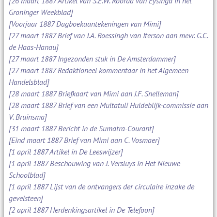
[26 maart 1887 Artikel van S.E.W. Roorda van Eysinga in het
Groninger Weekblad]
[Voorjaar 1887 Dagboekaantekeningen van Mimi]
[27 maart 1887 Brief van J.A. Roessingh van Iterson aan mevr. G.C.
de Haas-Hanau]
[27 maart 1887 Ingezonden stuk in De Amsterdammer]
[27 maart 1887 Redaktioneel kommentaar in het Algemeen
Handelsblad]
[28 maart 1887 Briefkaart van Mimi aan J.F. Snelleman]
[28 maart 1887 Brief van een Multatuli Huldeblijk-commissie aan
V. Bruinsma]
[31 maart 1887 Bericht in de Sumatra-Courant]
[Eind maart 1887 Brief van Mimi aan C. Vosmaer]
[1 april 1887 Artikel in De Leeswijzer]
[1 april 1887 Beschouwing van J. Versluys in Het Nieuwe
Schoolblad]
[1 april 1887 Lijst van de ontvangers der circulaire inzake de
gevelsteen]
[2 april 1887 Herdenkingsartikel in De Telefoon]