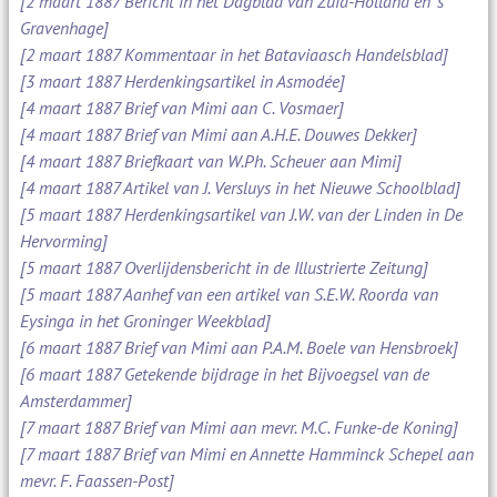
[2 maart 1887 Bericht in het Dagblad van Zuid-Holland en 's
Gravenhage]
[2 maart 1887 Kommentaar in het Bataviaasch Handelsblad]
[3 maart 1887 Herdenkingsartikel in Asmodée]
[4 maart 1887 Brief van Mimi aan C. Vosmaer]
[4 maart 1887 Brief van Mimi aan A.H.E. Douwes Dekker]
[4 maart 1887 Briefkaart van W.Ph. Scheuer aan Mimi]
[4 maart 1887 Artikel van J. Versluys in het Nieuwe Schoolblad]
[5 maart 1887 Herdenkingsartikel van J.W. van der Linden in De
Hervorming]
[5 maart 1887 Overlijdensbericht in de Illustrierte Zeitung]
[5 maart 1887 Aanhef van een artikel van S.E.W. Roorda van
Eysinga in het Groninger Weekblad]
[6 maart 1887 Brief van Mimi aan P.A.M. Boele van Hensbroek]
[6 maart 1887 Getekende bijdrage in het Bijvoegsel van de
Amsterdammer]
[7 maart 1887 Brief van Mimi aan mevr. M.C. Funke-de Koning]
[7 maart 1887 Brief van Mimi en Annette Hamminck Schepel aan
mevr. F. Faassen-Post]