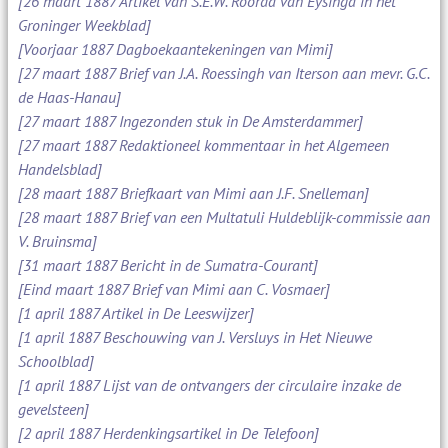
[26 maart 1887 Artikel van S.E.W. Roorda van Eysinga in het
Groninger Weekblad]
[Voorjaar 1887 Dagboekaantekeningen van Mimi]
[27 maart 1887 Brief van J.A. Roessingh van Iterson aan mevr. G.C.
de Haas-Hanau]
[27 maart 1887 Ingezonden stuk in De Amsterdammer]
[27 maart 1887 Redaktioneel kommentaar in het Algemeen
Handelsblad]
[28 maart 1887 Briefkaart van Mimi aan J.F. Snelleman]
[28 maart 1887 Brief van een Multatuli Huldeblijk-commissie aan
V. Bruinsma]
[31 maart 1887 Bericht in de Sumatra-Courant]
[Eind maart 1887 Brief van Mimi aan C. Vosmaer]
[1 april 1887 Artikel in De Leeswijzer]
[1 april 1887 Beschouwing van J. Versluys in Het Nieuwe
Schoolblad]
[1 april 1887 Lijst van de ontvangers der circulaire inzake de
gevelsteen]
[2 april 1887 Herdenkingsartikel in De Telefoon]