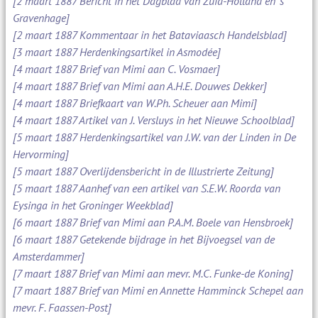
[2 maart 1887 Bericht in het Dagblad van Zuid-Holland en 's
Gravenhage]
[2 maart 1887 Kommentaar in het Bataviaasch Handelsblad]
[3 maart 1887 Herdenkingsartikel in Asmodée]
[4 maart 1887 Brief van Mimi aan C. Vosmaer]
[4 maart 1887 Brief van Mimi aan A.H.E. Douwes Dekker]
[4 maart 1887 Briefkaart van W.Ph. Scheuer aan Mimi]
[4 maart 1887 Artikel van J. Versluys in het Nieuwe Schoolblad]
[5 maart 1887 Herdenkingsartikel van J.W. van der Linden in De
Hervorming]
[5 maart 1887 Overlijdensbericht in de Illustrierte Zeitung]
[5 maart 1887 Aanhef van een artikel van S.E.W. Roorda van
Eysinga in het Groninger Weekblad]
[6 maart 1887 Brief van Mimi aan P.A.M. Boele van Hensbroek]
[6 maart 1887 Getekende bijdrage in het Bijvoegsel van de
Amsterdammer]
[7 maart 1887 Brief van Mimi aan mevr. M.C. Funke-de Koning]
[7 maart 1887 Brief van Mimi en Annette Hamminck Schepel aan
mevr. F. Faassen-Post]