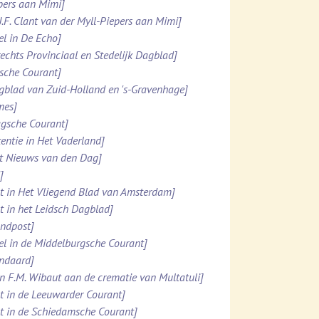
ppers aan Mimi]
.J.F. Clant van der Myll-Piepers aan Mimi]
el in De Echo]
rechts Provinciaal en Stedelijk Dagblad]
esche Courant]
agblad van Zuid-Holland en 's-Gravenhage]
mes]
agsche Courant]
tentie in Het Vaderland]
et Nieuws van den Dag]
]
ht in Het Vliegend Blad van Amsterdam]
ht in het Leidsch Dagblad]
ondpost]
el in de Middelburgsche Courant]
andaard]
n F.M. Wibaut aan de crematie van Multatuli]
ht in de Leeuwarder Courant]
ht in de Schiedamsche Courant]