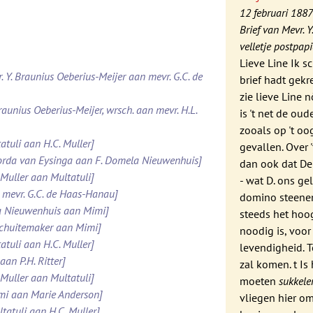
12 februari 188
Brief van Mevr. 
velletje postpapi
Lieve Line Ik s
. Y. Braunius Oeberius-Meijer aan mevr. G.C. de
brief hadt gek
zie lieve Line 
raunius Oeberius-Meijer, wrsch. aan mevr. H.L.
is 't net de ou
zooals op 't oo
atuli aan H.C. Muller]
gevallen. Over 
Roorda van Eysinga aan F. Domela Nieuwenhuis]
dan ook dat Dek
 Muller aan Multatuli]
- wat D. ons ge
 mevr. G.C. de Haas-Hanau]
domino steenen
la Nieuwenhuis aan Mimi]
steeds het hoog
 Schuitemaker aan Mimi]
noodig is, voor
atuli aan H.C. Muller]
levendigheid. T
aan P.H. Ritter]
zal komen. t Is
 Muller aan Multatuli]
moeten
sukkele
imi aan Marie Anderson]
vliegen hier o
tatuli aan H.C. Muller]