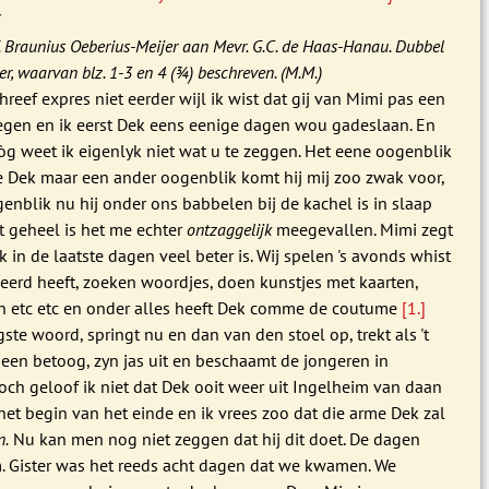
7
Y. Braunius Oeberius-Meijer aan Mevr. G.C. de Haas-Hanau. Dubbel
er, waarvan blz. 1-3 en 4 (¾) beschreven. (M.M.)
chreef expres niet eerder wijl ik wist dat gij van Mimi pas een
regen en ik eerst Dek eens eenige dagen wou gadeslaan. En
nòg weet ik eigenlyk niet wat u te zeggen. Het eene oogenblik
de Dek maar een ander oogenblik komt hij mij zoo zwak voor,
genblik nu hij onder ons babbelen bij de kachel is in slaap
't geheel is het me echter
ontzaggelijk
meegevallen. Mimi zegt
 in de laatste dagen veel beter is. Wij spelen 's avonds whist
leerd heeft, zoeken woordjes, doen kunstjes met kaarten,
 etc etc en onder alles heeft Dek comme de coutume
[1.]
ste woord, springt nu en dan van den stoel op, trekt als 't
 een betoog, zyn jas uit en beschaamt de jongeren in
och geloof ik niet dat Dek ooit weer uit Ingelheim van daan
 het begin van het einde en ik vrees zoo dat die arme Dek zal
n.
Nu kan men nog niet zeggen dat hij dit doet. De dagen
m. Gister was het reeds acht dagen dat we kwamen. We