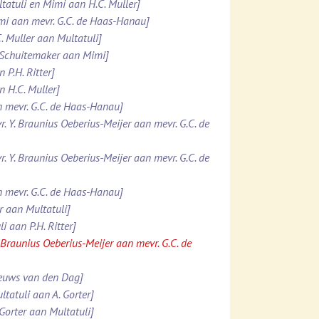
ltatuli en Mimi aan H.C. Muller]
imi aan mevr. G.C. de Haas-Hanau]
. Muller aan Multatuli]
. Schuitemaker aan Mimi]
 P.H. Ritter]
n H.C. Muller]
n mevr. G.C. de Haas-Hanau]
r. Y. Braunius Oeberius-Meijer aan mevr. G.C. de
r. Y. Braunius Oeberius-Meijer aan mevr. G.C. de
n mevr. G.C. de Haas-Hanau]
er aan Multatuli]
i aan P.H. Ritter]
. Braunius Oeberius-Meijer aan mevr. G.C. de
ieuws van den Dag]
ltatuli aan A. Gorter]
 Gorter aan Multatuli]