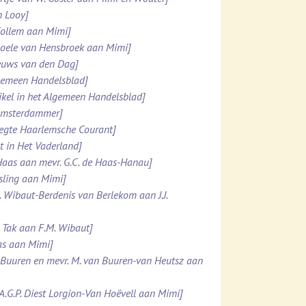
n Looy]
 Collem aan Mimi]
 Boele van Hensbroek aan Mimi]
ieuws van den Dag]
lgemeen Handelsblad]
ikel in het Algemeen Handelsblad]
 Amsterdammer]
pregte Haarlemsche Courant]
t in Het Vaderland]
e Haas aan mevr. G.C. de Haas-Hanau]
esling aan Mimi]
. Wibaut-Berdenis van Berlekom aan J.J.
. Tak aan F.M. Wibaut]
Was aan Mimi]
n Buuren en mevr. M. van Buuren-van Heutsz aan
.A.G.P. Diest Lorgion-Van Hoëvell aan Mimi]