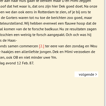
er aan naar huis gaan te denken maar D en Mimi zeggen
eloof dat het waar is, dat ons zijn hier Dek goed doet. Na onze
n we dan ook eens in Rotterdam te zien, of je bij ons te
 de Gorters waren tot nu toe de berichten zoo goed, maar
g teleurstellend. Wij hebben evenwel een flauwe hoop dat de
zal komen van de te forsche badkuur. Nu ze resultaten zagen
misschien een weinig te forsch aangepakt. Och och was hij
ls de Haas-
tonds samen commercen
[2.]
ter eere van den zondag en Wou
 haakjes een allerliefste jongen. Dek en Mimi verzoeken de
eten, ook OB en niet minder uwe Ym.
ag avond 12 Feb. 87.
volgende >