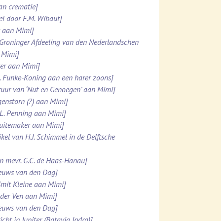
van crematie]
el door F.M. Wibaut]
k aan Mimi]
 Groninger Afdeeling van den Nederlandschen
 Mimi]
tter aan Mimi]
M. Funke-Koning aan een harer zoons]
stuur van ‘Nut en Genoegen’ aan Mimi]
genstorn (?) aan Mimi]
.L. Penning aan Mimi]
chuitemaker aan Mimi]
kel van H.J. Schimmel in de Delftsche
an mevr. G.C. de Haas-Hanau]
ieuws van den Dag]
Smit Kleine aan Mimi]
n der Ven aan Mimi]
ieuws van den Dag]
ht in Jupiter (Batavia Indra)]