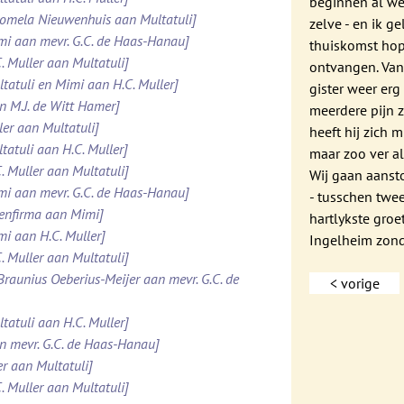
beginnen al we
Domela Nieuwenhuis aan Multatuli]
zelve - en ik g
imi aan mevr. G.C. de Haas-Hanau]
thuiskomst hope
. Muller aan Multatuli]
ontvangen. Van
ltatuli en Mimi aan H.C. Muller]
gister weer er
n M.J. de Witt Hamer]
meerdere pijn 
ler aan Multatuli]
heeft hij zich 
tatuli aan H.C. Muller]
maar zoo ver a
. Muller aan Multatuli]
Wij gaan aans
imi aan mevr. G.C. de Haas-Hanau]
- tusschen twee
tenfirma aan Mimi]
hartlykste gro
mi aan H.C. Muller]
Ingelheim zond
. Muller aan Multatuli]
 Braunius Oeberius-Meijer aan mevr. G.C. de
< vorige
tatuli aan H.C. Muller]
an mevr. G.C. de Haas-Hanau]
er aan Multatuli]
. Muller aan Multatuli]