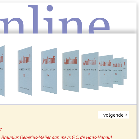
nline
volgende >
7
Y. Braunius Oeberius-Meijer aan mevr. G.C. de Haas-Hanau]