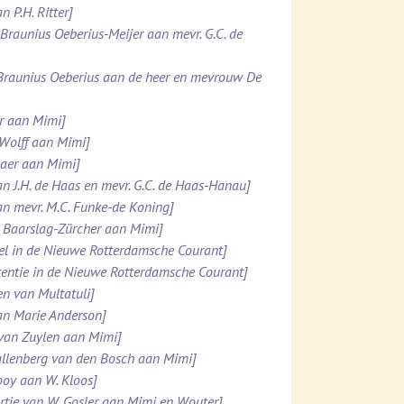
n P.H. Ritter]
. Braunius Oeberius-Meijer aan mevr. G.C. de
 Braunius Oeberius aan de heer en mevrouw De
er aan Mimi]
 Wolff aan Mimi]
maer aan Mimi]
an J.H. de Haas en mevr. G.C. de Haas-Hanau]
an mevr. M.C. Funke-de Koning]
N. Baarslag-Zürcher aan Mimi]
kel in de Nieuwe Rotterdamsche Courant]
rtentie in de Nieuwe Rotterdamsche Courant]
en van Multatuli]
aan Marie Anderson]
 van Zuylen aan Mimi]
 Kallenberg van den Bosch aan Mimi]
Looy aan W. Kloos]
rtje van W. Gosler aan Mimi en Wouter]