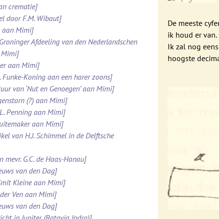
van crematie]
el door F.M. Wibaut]
De meeste cyfer
k aan Mimi]
ik houd er van.
 Groninger Afdeeling van den Nederlandschen
Ik zal nog eens 
 Mimi]
hoogste decimaa
tter aan Mimi]
M. Funke-Koning aan een harer zoons]
stuur van ‘Nut en Genoegen’ aan Mimi]
genstorn (?) aan Mimi]
.L. Penning aan Mimi]
chuitemaker aan Mimi]
kel van H.J. Schimmel in de Delftsche
an mevr. G.C. de Haas-Hanau]
ieuws van den Dag]
Smit Kleine aan Mimi]
n der Ven aan Mimi]
ieuws van den Dag]
ht in Jupiter (Batavia Indra)]