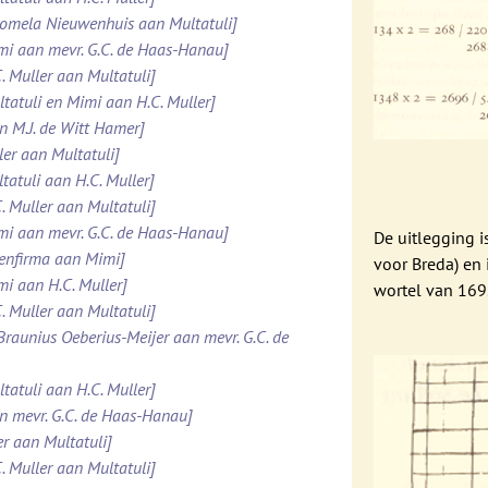
Domela Nieuwenhuis aan Multatuli]
imi aan mevr. G.C. de Haas-Hanau]
. Muller aan Multatuli]
ltatuli en Mimi aan H.C. Muller]
n M.J. de Witt Hamer]
ler aan Multatuli]
tatuli aan H.C. Muller]
. Muller aan Multatuli]
imi aan mevr. G.C. de Haas-Hanau]
De uitlegging i
tenfirma aan Mimi]
voor Breda) en
mi aan H.C. Muller]
wortel van 169.
. Muller aan Multatuli]
 Braunius Oeberius-Meijer aan mevr. G.C. de
tatuli aan H.C. Muller]
an mevr. G.C. de Haas-Hanau]
er aan Multatuli]
. Muller aan Multatuli]