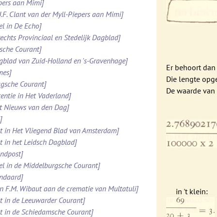
ppers aan Mimi]
.J.F. Clant van der Myll-Piepers aan Mimi]
el in De Echo]
rechts Provinciaal en Stedelijk Dagblad]
esche Courant]
agblad van Zuid-Holland en 's-Gravenhage]
Er behoort dan 
mes]
Die lengte opge
agsche Courant]
De waarde van d
tentie in Het Vaderland]
et Nieuws van den Dag]
]
ht in Het Vliegend Blad van Amsterdam]
ht in het Leidsch Dagblad]
ondpost]
el in de Middelburgsche Courant]
andaard]
n F.M. Wibaut aan de crematie van Multatuli]
in 't klein:
ht in de Leeuwarder Courant]
ht in de Schiedamsche Courant]