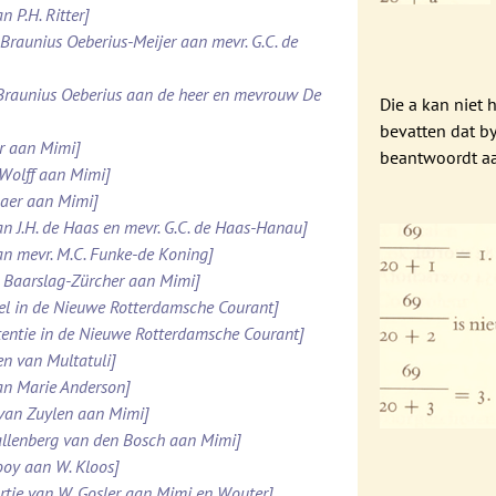
n P.H. Ritter]
. Braunius Oeberius-Meijer aan mevr. G.C. de
 Braunius Oeberius aan de heer en mevrouw De
Die a kan niet 
bevatten dat by
er aan Mimi]
beantwoordt a
 Wolff aan Mimi]
maer aan Mimi]
an J.H. de Haas en mevr. G.C. de Haas-Hanau]
an mevr. M.C. Funke-de Koning]
N. Baarslag-Zürcher aan Mimi]
kel in de Nieuwe Rotterdamsche Courant]
rtentie in de Nieuwe Rotterdamsche Courant]
en van Multatuli]
aan Marie Anderson]
 van Zuylen aan Mimi]
 Kallenberg van den Bosch aan Mimi]
Looy aan W. Kloos]
rtje van W. Gosler aan Mimi en Wouter]