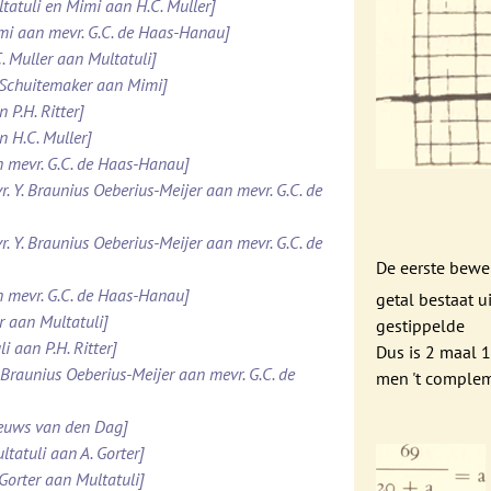
ltatuli en Mimi aan H.C. Muller]
imi aan mevr. G.C. de Haas-Hanau]
. Muller aan Multatuli]
. Schuitemaker aan Mimi]
 P.H. Ritter]
n H.C. Muller]
n mevr. G.C. de Haas-Hanau]
r. Y. Braunius Oeberius-Meijer aan mevr. G.C. de
r. Y. Braunius Oeberius-Meijer aan mevr. G.C. de
De eerste bewer
n mevr. G.C. de Haas-Hanau]
getal bestaat u
er aan Multatuli]
gestippelde
i aan P.H. Ritter]
Dus is 2 maal 1
. Braunius Oeberius-Meijer aan mevr. G.C. de
men 't complem
ieuws van den Dag]
ltatuli aan A. Gorter]
 Gorter aan Multatuli]