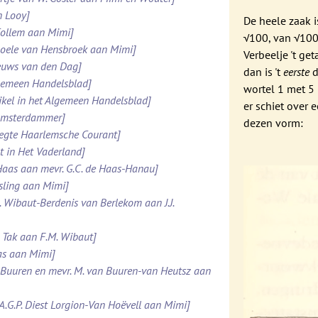
n Looy]
De heele zaak i
 Collem aan Mimi]
√100, van √100
 Boele van Hensbroek aan Mimi]
Verbeelje 't get
ieuws van den Dag]
dan is 't
eerste
d
lgemeen Handelsblad]
wortel 1 met 5 
ikel in het Algemeen Handelsblad]
er schiet over 
 Amsterdammer]
dezen vorm:
pregte Haarlemsche Courant]
t in Het Vaderland]
e Haas aan mevr. G.C. de Haas-Hanau]
esling aan Mimi]
. Wibaut-Berdenis van Berlekom aan J.J.
. Tak aan F.M. Wibaut]
Was aan Mimi]
n Buuren en mevr. M. van Buuren-van Heutsz aan
.A.G.P. Diest Lorgion-Van Hoëvell aan Mimi]