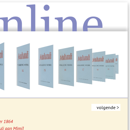
nline
volgende >
er 1864
uli aan Mimi]