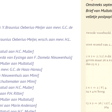
Omstreeks sept
Brief van Multat
velletje postpapi
. Y. Braunius Oeberius-Meijer aan mevr. G.C. de
raunius Oeberius-Meijer, wrsch. aan mevr. H.L.
atuli aan H.C. Muller]
Roorda van Eysinga aan F. Domela Nieuwenhuis]
 Muller aan Multatuli]
 mevr. G.C. de Haas-Hanau]
la Nieuwenhuis aan Mimi]
 Schuitemaker aan Mimi]
atuli aan H.C. Muller]
aan P.H. Ritter]
 Muller aan Multatuli]
imi aan Marie Anderson]
tatuli aan H.C. Muller]