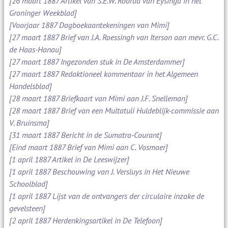
[26 maart 1887 Artikel van S.E.W. Roorda van Eysinga in het
Groninger Weekblad]
[Voorjaar 1887 Dagboekaantekeningen van Mimi]
[27 maart 1887 Brief van J.A. Roessingh van Iterson aan mevr. G.C.
de Haas-Hanau]
[27 maart 1887 Ingezonden stuk in De Amsterdammer]
[27 maart 1887 Redaktioneel kommentaar in het Algemeen
Handelsblad]
[28 maart 1887 Briefkaart van Mimi aan J.F. Snelleman]
[28 maart 1887 Brief van een Multatuli Huldeblijk-commissie aan
V. Bruinsma]
[31 maart 1887 Bericht in de Sumatra-Courant]
[Eind maart 1887 Brief van Mimi aan C. Vosmaer]
[1 april 1887 Artikel in De Leeswijzer]
[1 april 1887 Beschouwing van J. Versluys in Het Nieuwe
Schoolblad]
[1 april 1887 Lijst van de ontvangers der circulaire inzake de
gevelsteen]
[2 april 1887 Herdenkingsartikel in De Telefoon]