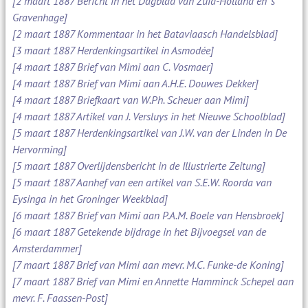
[2 maart 1887 Bericht in het Dagblad van Zuid-Holland en 's
Gravenhage]
[2 maart 1887 Kommentaar in het Bataviaasch Handelsblad]
[3 maart 1887 Herdenkingsartikel in Asmodée]
[4 maart 1887 Brief van Mimi aan C. Vosmaer]
[4 maart 1887 Brief van Mimi aan A.H.E. Douwes Dekker]
[4 maart 1887 Briefkaart van W.Ph. Scheuer aan Mimi]
[4 maart 1887 Artikel van J. Versluys in het Nieuwe Schoolblad]
[5 maart 1887 Herdenkingsartikel van J.W. van der Linden in De
Hervorming]
[5 maart 1887 Overlijdensbericht in de Illustrierte Zeitung]
[5 maart 1887 Aanhef van een artikel van S.E.W. Roorda van
Eysinga in het Groninger Weekblad]
[6 maart 1887 Brief van Mimi aan P.A.M. Boele van Hensbroek]
[6 maart 1887 Getekende bijdrage in het Bijvoegsel van de
Amsterdammer]
[7 maart 1887 Brief van Mimi aan mevr. M.C. Funke-de Koning]
[7 maart 1887 Brief van Mimi en Annette Hamminck Schepel aan
mevr. F. Faassen-Post]