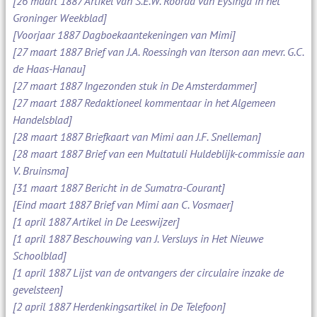
[26 maart 1887 Artikel van S.E.W. Roorda van Eysinga in het
Groninger Weekblad]
[Voorjaar 1887 Dagboekaantekeningen van Mimi]
[27 maart 1887 Brief van J.A. Roessingh van Iterson aan mevr. G.C.
de Haas-Hanau]
[27 maart 1887 Ingezonden stuk in De Amsterdammer]
[27 maart 1887 Redaktioneel kommentaar in het Algemeen
Handelsblad]
[28 maart 1887 Briefkaart van Mimi aan J.F. Snelleman]
[28 maart 1887 Brief van een Multatuli Huldeblijk-commissie aan
V. Bruinsma]
[31 maart 1887 Bericht in de Sumatra-Courant]
[Eind maart 1887 Brief van Mimi aan C. Vosmaer]
[1 april 1887 Artikel in De Leeswijzer]
[1 april 1887 Beschouwing van J. Versluys in Het Nieuwe
Schoolblad]
[1 april 1887 Lijst van de ontvangers der circulaire inzake de
gevelsteen]
[2 april 1887 Herdenkingsartikel in De Telefoon]