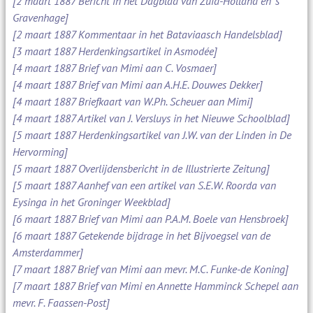
[2 maart 1887 Bericht in het Dagblad van Zuid-Holland en 's
Gravenhage]
[2 maart 1887 Kommentaar in het Bataviaasch Handelsblad]
[3 maart 1887 Herdenkingsartikel in Asmodée]
[4 maart 1887 Brief van Mimi aan C. Vosmaer]
[4 maart 1887 Brief van Mimi aan A.H.E. Douwes Dekker]
[4 maart 1887 Briefkaart van W.Ph. Scheuer aan Mimi]
[4 maart 1887 Artikel van J. Versluys in het Nieuwe Schoolblad]
[5 maart 1887 Herdenkingsartikel van J.W. van der Linden in De
Hervorming]
[5 maart 1887 Overlijdensbericht in de Illustrierte Zeitung]
[5 maart 1887 Aanhef van een artikel van S.E.W. Roorda van
Eysinga in het Groninger Weekblad]
[6 maart 1887 Brief van Mimi aan P.A.M. Boele van Hensbroek]
[6 maart 1887 Getekende bijdrage in het Bijvoegsel van de
Amsterdammer]
[7 maart 1887 Brief van Mimi aan mevr. M.C. Funke-de Koning]
[7 maart 1887 Brief van Mimi en Annette Hamminck Schepel aan
mevr. F. Faassen-Post]