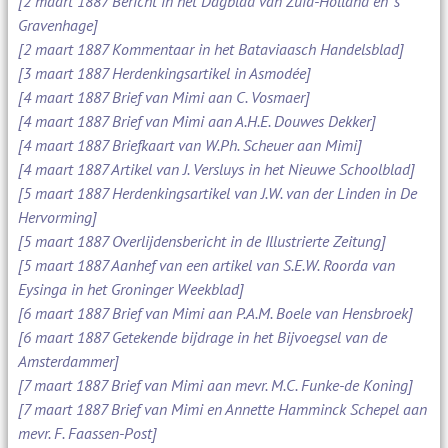
[2 maart 1887 Bericht in het Dagblad van Zuid-Holland en 's
Gravenhage]
[2 maart 1887 Kommentaar in het Bataviaasch Handelsblad]
[3 maart 1887 Herdenkingsartikel in Asmodée]
[4 maart 1887 Brief van Mimi aan C. Vosmaer]
[4 maart 1887 Brief van Mimi aan A.H.E. Douwes Dekker]
[4 maart 1887 Briefkaart van W.Ph. Scheuer aan Mimi]
[4 maart 1887 Artikel van J. Versluys in het Nieuwe Schoolblad]
[5 maart 1887 Herdenkingsartikel van J.W. van der Linden in De
Hervorming]
[5 maart 1887 Overlijdensbericht in de Illustrierte Zeitung]
[5 maart 1887 Aanhef van een artikel van S.E.W. Roorda van
Eysinga in het Groninger Weekblad]
[6 maart 1887 Brief van Mimi aan P.A.M. Boele van Hensbroek]
[6 maart 1887 Getekende bijdrage in het Bijvoegsel van de
Amsterdammer]
[7 maart 1887 Brief van Mimi aan mevr. M.C. Funke-de Koning]
[7 maart 1887 Brief van Mimi en Annette Hamminck Schepel aan
mevr. F. Faassen-Post]