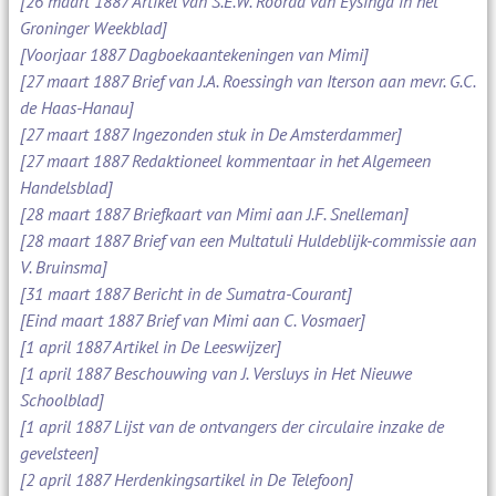
[26 maart 1887 Artikel van S.E.W. Roorda van Eysinga in het
Groninger Weekblad]
[Voorjaar 1887 Dagboekaantekeningen van Mimi]
[27 maart 1887 Brief van J.A. Roessingh van Iterson aan mevr. G.C.
de Haas-Hanau]
[27 maart 1887 Ingezonden stuk in De Amsterdammer]
[27 maart 1887 Redaktioneel kommentaar in het Algemeen
Handelsblad]
[28 maart 1887 Briefkaart van Mimi aan J.F. Snelleman]
[28 maart 1887 Brief van een Multatuli Huldeblijk-commissie aan
V. Bruinsma]
[31 maart 1887 Bericht in de Sumatra-Courant]
[Eind maart 1887 Brief van Mimi aan C. Vosmaer]
[1 april 1887 Artikel in De Leeswijzer]
[1 april 1887 Beschouwing van J. Versluys in Het Nieuwe
Schoolblad]
[1 april 1887 Lijst van de ontvangers der circulaire inzake de
gevelsteen]
[2 april 1887 Herdenkingsartikel in De Telefoon]