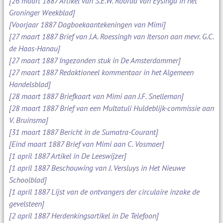
[26 maart 1887 Artikel van S.E.W. Roorda van Eysinga in het
Groninger Weekblad]
[Voorjaar 1887 Dagboekaantekeningen van Mimi]
[27 maart 1887 Brief van J.A. Roessingh van Iterson aan mevr. G.C.
de Haas-Hanau]
[27 maart 1887 Ingezonden stuk in De Amsterdammer]
[27 maart 1887 Redaktioneel kommentaar in het Algemeen
Handelsblad]
[28 maart 1887 Briefkaart van Mimi aan J.F. Snelleman]
[28 maart 1887 Brief van een Multatuli Huldeblijk-commissie aan
V. Bruinsma]
[31 maart 1887 Bericht in de Sumatra-Courant]
[Eind maart 1887 Brief van Mimi aan C. Vosmaer]
[1 april 1887 Artikel in De Leeswijzer]
[1 april 1887 Beschouwing van J. Versluys in Het Nieuwe
Schoolblad]
[1 april 1887 Lijst van de ontvangers der circulaire inzake de
gevelsteen]
[2 april 1887 Herdenkingsartikel in De Telefoon]