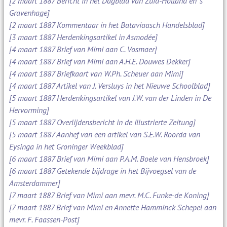
[2 maart 1887 Bericht in het Dagblad van Zuid-Holland en 's
Gravenhage]
[2 maart 1887 Kommentaar in het Bataviaasch Handelsblad]
[3 maart 1887 Herdenkingsartikel in Asmodée]
[4 maart 1887 Brief van Mimi aan C. Vosmaer]
[4 maart 1887 Brief van Mimi aan A.H.E. Douwes Dekker]
[4 maart 1887 Briefkaart van W.Ph. Scheuer aan Mimi]
[4 maart 1887 Artikel van J. Versluys in het Nieuwe Schoolblad]
[5 maart 1887 Herdenkingsartikel van J.W. van der Linden in De
Hervorming]
[5 maart 1887 Overlijdensbericht in de Illustrierte Zeitung]
[5 maart 1887 Aanhef van een artikel van S.E.W. Roorda van
Eysinga in het Groninger Weekblad]
[6 maart 1887 Brief van Mimi aan P.A.M. Boele van Hensbroek]
[6 maart 1887 Getekende bijdrage in het Bijvoegsel van de
Amsterdammer]
[7 maart 1887 Brief van Mimi aan mevr. M.C. Funke-de Koning]
[7 maart 1887 Brief van Mimi en Annette Hamminck Schepel aan
mevr. F. Faassen-Post]