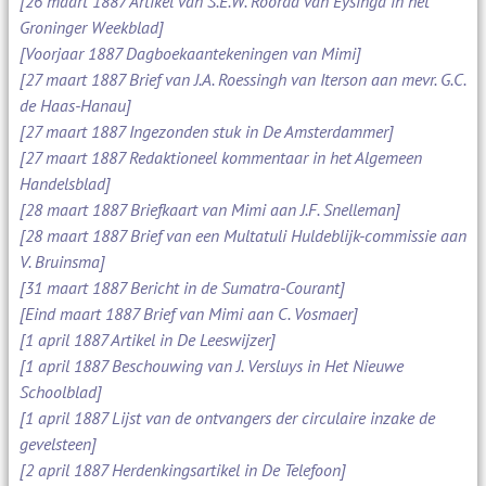
[26 maart 1887 Artikel van S.E.W. Roorda van Eysinga in het
Groninger Weekblad]
[Voorjaar 1887 Dagboekaantekeningen van Mimi]
[27 maart 1887 Brief van J.A. Roessingh van Iterson aan mevr. G.C.
de Haas-Hanau]
[27 maart 1887 Ingezonden stuk in De Amsterdammer]
[27 maart 1887 Redaktioneel kommentaar in het Algemeen
Handelsblad]
[28 maart 1887 Briefkaart van Mimi aan J.F. Snelleman]
[28 maart 1887 Brief van een Multatuli Huldeblijk-commissie aan
V. Bruinsma]
[31 maart 1887 Bericht in de Sumatra-Courant]
[Eind maart 1887 Brief van Mimi aan C. Vosmaer]
[1 april 1887 Artikel in De Leeswijzer]
[1 april 1887 Beschouwing van J. Versluys in Het Nieuwe
Schoolblad]
[1 april 1887 Lijst van de ontvangers der circulaire inzake de
gevelsteen]
[2 april 1887 Herdenkingsartikel in De Telefoon]