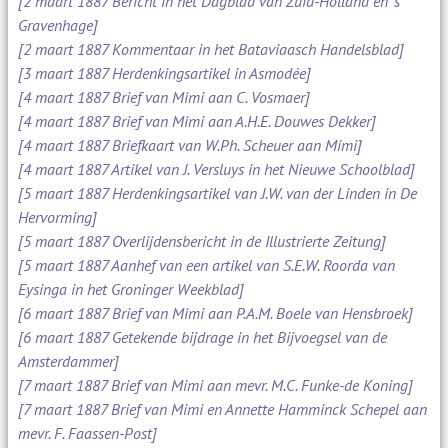
[2 maart 1887 Bericht in het Dagblad van Zuid-Holland en 's
Gravenhage]
[2 maart 1887 Kommentaar in het Bataviaasch Handelsblad]
[3 maart 1887 Herdenkingsartikel in Asmodée]
[4 maart 1887 Brief van Mimi aan C. Vosmaer]
[4 maart 1887 Brief van Mimi aan A.H.E. Douwes Dekker]
[4 maart 1887 Briefkaart van W.Ph. Scheuer aan Mimi]
[4 maart 1887 Artikel van J. Versluys in het Nieuwe Schoolblad]
[5 maart 1887 Herdenkingsartikel van J.W. van der Linden in De
Hervorming]
[5 maart 1887 Overlijdensbericht in de Illustrierte Zeitung]
[5 maart 1887 Aanhef van een artikel van S.E.W. Roorda van
Eysinga in het Groninger Weekblad]
[6 maart 1887 Brief van Mimi aan P.A.M. Boele van Hensbroek]
[6 maart 1887 Getekende bijdrage in het Bijvoegsel van de
Amsterdammer]
[7 maart 1887 Brief van Mimi aan mevr. M.C. Funke-de Koning]
[7 maart 1887 Brief van Mimi en Annette Hamminck Schepel aan
mevr. F. Faassen-Post]