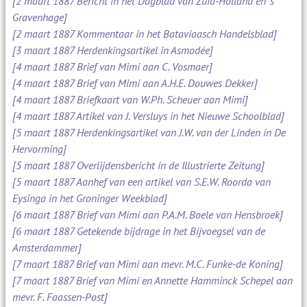
[2 maart 1887 Bericht in het Dagblad van Zuid-Holland en 's
Gravenhage]
[2 maart 1887 Kommentaar in het Bataviaasch Handelsblad]
[3 maart 1887 Herdenkingsartikel in Asmodée]
[4 maart 1887 Brief van Mimi aan C. Vosmaer]
[4 maart 1887 Brief van Mimi aan A.H.E. Douwes Dekker]
[4 maart 1887 Briefkaart van W.Ph. Scheuer aan Mimi]
[4 maart 1887 Artikel van J. Versluys in het Nieuwe Schoolblad]
[5 maart 1887 Herdenkingsartikel van J.W. van der Linden in De
Hervorming]
[5 maart 1887 Overlijdensbericht in de Illustrierte Zeitung]
[5 maart 1887 Aanhef van een artikel van S.E.W. Roorda van
Eysinga in het Groninger Weekblad]
[6 maart 1887 Brief van Mimi aan P.A.M. Boele van Hensbroek]
[6 maart 1887 Getekende bijdrage in het Bijvoegsel van de
Amsterdammer]
[7 maart 1887 Brief van Mimi aan mevr. M.C. Funke-de Koning]
[7 maart 1887 Brief van Mimi en Annette Hamminck Schepel aan
mevr. F. Faassen-Post]