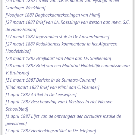
[26 maart 1887 Artikel van S.E.W. Roorda van Eysinga in het
Groninger Weekblad]
[Voorjaar 1887 Dagboekaantekeningen van Mimi]
[27 maart 1887 Brief van J.A. Roessingh van Iterson aan mevr. G.C.
de Haas-Hanau]
[27 maart 1887 Ingezonden stuk in De Amsterdammer]
[27 maart 1887 Redaktioneel kommentaar in het Algemeen
Handelsblad]
[28 maart 1887 Briefkaart van Mimi aan J.F. Snelleman]
[28 maart 1887 Brief van een Multatuli Huldeblijk-commissie aan
V. Bruinsma]
[31 maart 1887 Bericht in de Sumatra-Courant]
[Eind maart 1887 Brief van Mimi aan C. Vosmaer]
[1 april 1887 Artikel in De Leeswijzer]
[1 april 1887 Beschouwing van J. Versluys in Het Nieuwe
Schoolblad]
[1 april 1887 Lijst van de ontvangers der circulaire inzake de
gevelsteen]
[2 april 1887 Herdenkingsartikel in De Telefoon]