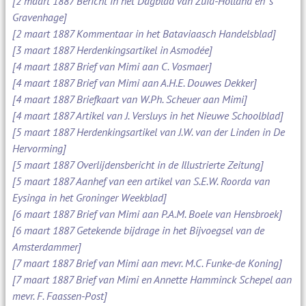
[2 maart 1887 Bericht in het Dagblad van Zuid-Holland en 's
Gravenhage]
[2 maart 1887 Kommentaar in het Bataviaasch Handelsblad]
[3 maart 1887 Herdenkingsartikel in Asmodée]
[4 maart 1887 Brief van Mimi aan C. Vosmaer]
[4 maart 1887 Brief van Mimi aan A.H.E. Douwes Dekker]
[4 maart 1887 Briefkaart van W.Ph. Scheuer aan Mimi]
[4 maart 1887 Artikel van J. Versluys in het Nieuwe Schoolblad]
[5 maart 1887 Herdenkingsartikel van J.W. van der Linden in De
Hervorming]
[5 maart 1887 Overlijdensbericht in de Illustrierte Zeitung]
[5 maart 1887 Aanhef van een artikel van S.E.W. Roorda van
Eysinga in het Groninger Weekblad]
[6 maart 1887 Brief van Mimi aan P.A.M. Boele van Hensbroek]
[6 maart 1887 Getekende bijdrage in het Bijvoegsel van de
Amsterdammer]
[7 maart 1887 Brief van Mimi aan mevr. M.C. Funke-de Koning]
[7 maart 1887 Brief van Mimi en Annette Hamminck Schepel aan
mevr. F. Faassen-Post]