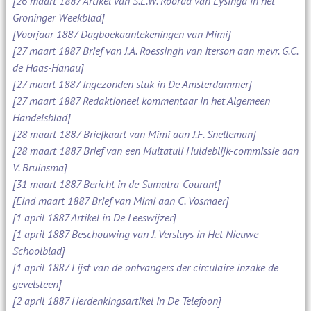
[26 maart 1887 Artikel van S.E.W. Roorda van Eysinga in het
Groninger Weekblad]
[Voorjaar 1887 Dagboekaantekeningen van Mimi]
[27 maart 1887 Brief van J.A. Roessingh van Iterson aan mevr. G.C.
de Haas-Hanau]
[27 maart 1887 Ingezonden stuk in De Amsterdammer]
[27 maart 1887 Redaktioneel kommentaar in het Algemeen
Handelsblad]
[28 maart 1887 Briefkaart van Mimi aan J.F. Snelleman]
[28 maart 1887 Brief van een Multatuli Huldeblijk-commissie aan
V. Bruinsma]
[31 maart 1887 Bericht in de Sumatra-Courant]
[Eind maart 1887 Brief van Mimi aan C. Vosmaer]
[1 april 1887 Artikel in De Leeswijzer]
[1 april 1887 Beschouwing van J. Versluys in Het Nieuwe
Schoolblad]
[1 april 1887 Lijst van de ontvangers der circulaire inzake de
gevelsteen]
[2 april 1887 Herdenkingsartikel in De Telefoon]