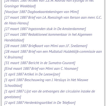
[26 maart 1887 Artikel van S.E.W. Roorda van Eysinga in het
Groninger Weekblad]
[Voorjaar 1887 Dagboekaantekeningen van Mimi]
[27 maart 1887 Brief van J.A. Roessingh van Iterson aan mevr. G.C.
de Haas-Hanau]
[27 maart 1887 Ingezonden stuk in De Amsterdammer]
[27 maart 1887 Redaktioneel kommentaar in het Algemeen
Handelsblad]
[28 maart 1887 Briefkaart van Mimi aan J.F. Snelleman]
[28 maart 1887 Brief van een Multatuli Huldeblijk-commissie aan
V. Bruinsma]
[31 maart 1887 Bericht in de Sumatra-Courant]
[Eind maart 1887 Brief van Mimi aan C. Vosmaer]
[1 april 1887 Artikel in De Leeswijzer]
[1 april 1887 Beschouwing van J. Versluys in Het Nieuwe
Schoolblad]
[1 april 1887 Lijst van de ontvangers der circulaire inzake de
gevelsteen]
[2 april 1887 Herdenkingsartikel in De Telefoon]