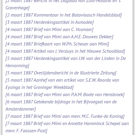
[2 maart 1887 Bericht in het Dagblad van Zuid-Holland en 's
Gravenhage]
[2 maart 1887 Kommentaar in het Bataviaasch Handelsblad]
[3 maart 1887 Herdenkingsartikel in Asmodée]
[4 maart 1887 Brief van Mimi aan C. Vosmaer]
[4 maart 1887 Brief van Mimi aan A.H.E. Douwes Dekker]
[4 maart 1887 Briefkaart van W.Ph. Scheuer aan Mimi]
[4 maart 1887 Artikel van J. Versluys in het Nieuwe Schoolblad]
[5 maart 1887 Herdenkingsartikel van J.W. van der Linden in De
Hervorming]
[5 maart 1887 Overlijdensbericht in de Illustrierte Zeitung]
[5 maart 1887 Aanhef van een artikel van S.E.W. Roorda van
Eysinga in het Groninger Weekblad]
[6 maart 1887 Brief van Mimi aan P.A.M. Boele van Hensbroek]
[6 maart 1887 Getekende bijdrage in het Bijvoegsel van de
Amsterdammer]
[7 maart 1887 Brief van Mimi aan mevr. M.C. Funke-de Koning]
[7 maart 1887 Brief van Mimi en Annette Hamminck Schepel aan
mevr. F. Faassen-Post]