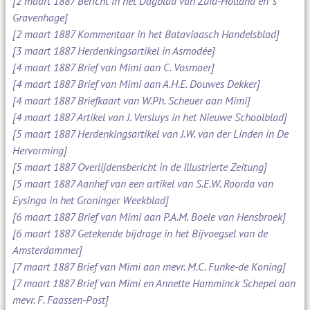
[2 maart 1887 Bericht in het Dagblad van Zuid-Holland en 's
Gravenhage]
[2 maart 1887 Kommentaar in het Bataviaasch Handelsblad]
[3 maart 1887 Herdenkingsartikel in Asmodée]
[4 maart 1887 Brief van Mimi aan C. Vosmaer]
[4 maart 1887 Brief van Mimi aan A.H.E. Douwes Dekker]
[4 maart 1887 Briefkaart van W.Ph. Scheuer aan Mimi]
[4 maart 1887 Artikel van J. Versluys in het Nieuwe Schoolblad]
[5 maart 1887 Herdenkingsartikel van J.W. van der Linden in De
Hervorming]
[5 maart 1887 Overlijdensbericht in de Illustrierte Zeitung]
[5 maart 1887 Aanhef van een artikel van S.E.W. Roorda van
Eysinga in het Groninger Weekblad]
[6 maart 1887 Brief van Mimi aan P.A.M. Boele van Hensbroek]
[6 maart 1887 Getekende bijdrage in het Bijvoegsel van de
Amsterdammer]
[7 maart 1887 Brief van Mimi aan mevr. M.C. Funke-de Koning]
[7 maart 1887 Brief van Mimi en Annette Hamminck Schepel aan
mevr. F. Faassen-Post]