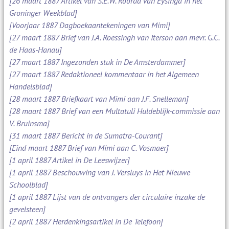
[26 maart 1887 Artikel van S.E.W. Roorda van Eysinga in het
Groninger Weekblad]
[Voorjaar 1887 Dagboekaantekeningen van Mimi]
[27 maart 1887 Brief van J.A. Roessingh van Iterson aan mevr. G.C.
de Haas-Hanau]
[27 maart 1887 Ingezonden stuk in De Amsterdammer]
[27 maart 1887 Redaktioneel kommentaar in het Algemeen
Handelsblad]
[28 maart 1887 Briefkaart van Mimi aan J.F. Snelleman]
[28 maart 1887 Brief van een Multatuli Huldeblijk-commissie aan
V. Bruinsma]
[31 maart 1887 Bericht in de Sumatra-Courant]
[Eind maart 1887 Brief van Mimi aan C. Vosmaer]
[1 april 1887 Artikel in De Leeswijzer]
[1 april 1887 Beschouwing van J. Versluys in Het Nieuwe
Schoolblad]
[1 april 1887 Lijst van de ontvangers der circulaire inzake de
gevelsteen]
[2 april 1887 Herdenkingsartikel in De Telefoon]