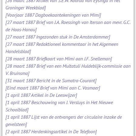
[26 maart 1887 Artikel van S.E.W. Roorda van Eysinga in het
Groninger Weekblad]
[Voorjaar 1887 Dagboekaantekeningen van Mimi]
[27 maart 1887 Brief van J.A. Roessingh van Iterson aan mevr. G.C.
de Haas-Hanau]
[27 maart 1887 Ingezonden stuk in De Amsterdammer]
[27 maart 1887 Redaktioneel kommentaar in het Algemeen
Handelsblad]
[28 maart 1887 Briefkaart van Mimi aan J.F. Snelleman]
[28 maart 1887 Brief van een Multatuli Huldeblijk-commissie aan
V. Bruinsma]
[31 maart 1887 Bericht in de Sumatra-Courant]
[Eind maart 1887 Brief van Mimi aan C. Vosmaer]
[1 april 1887 Artikel in De Leeswijzer]
[1 april 1887 Beschouwing van J. Versluys in Het Nieuwe
Schoolblad]
[1 april 1887 Lijst van de ontvangers der circulaire inzake de
gevelsteen]
[2 april 1887 Herdenkingsartikel in De Telefoon]