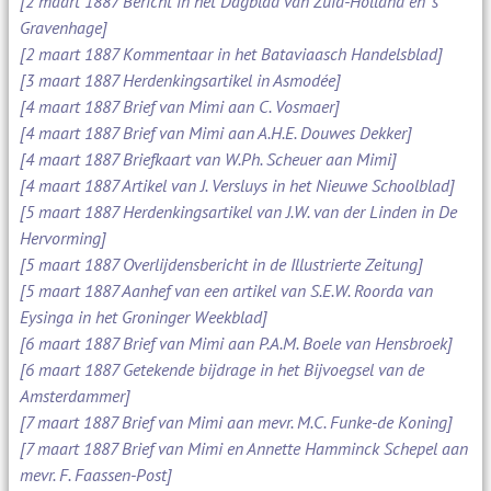
[2 maart 1887 Bericht in het Dagblad van Zuid-Holland en 's
Gravenhage]
[2 maart 1887 Kommentaar in het Bataviaasch Handelsblad]
[3 maart 1887 Herdenkingsartikel in Asmodée]
[4 maart 1887 Brief van Mimi aan C. Vosmaer]
[4 maart 1887 Brief van Mimi aan A.H.E. Douwes Dekker]
[4 maart 1887 Briefkaart van W.Ph. Scheuer aan Mimi]
[4 maart 1887 Artikel van J. Versluys in het Nieuwe Schoolblad]
[5 maart 1887 Herdenkingsartikel van J.W. van der Linden in De
Hervorming]
[5 maart 1887 Overlijdensbericht in de Illustrierte Zeitung]
[5 maart 1887 Aanhef van een artikel van S.E.W. Roorda van
Eysinga in het Groninger Weekblad]
[6 maart 1887 Brief van Mimi aan P.A.M. Boele van Hensbroek]
[6 maart 1887 Getekende bijdrage in het Bijvoegsel van de
Amsterdammer]
[7 maart 1887 Brief van Mimi aan mevr. M.C. Funke-de Koning]
[7 maart 1887 Brief van Mimi en Annette Hamminck Schepel aan
mevr. F. Faassen-Post]