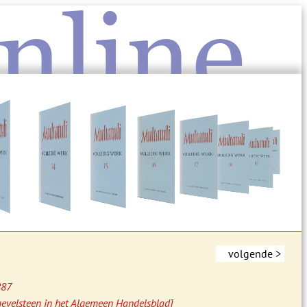
nline
volgende >
887
gevelsteen in het Algemeen Handelsblad]