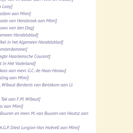
n Looy]
 Collem aan Mimi]
 Boele van Hensbroek aan Mimi]
ieuws van den Dag]
lgemeen Handelsblad]
ikel in het Algemeen Handelsblad]
 Amsterdammer]
pregte Haarlemsche Courant]
t in Het Vaderland]
e Haas aan mevr. G.C. de Haas-Hanau]
esling aan Mimi]
. Wibaut-Berdenis van Berlekom aan J.J.
. Tak aan F.M. Wibaut]
Was aan Mimi]
n Buuren en mevr. M. van Buuren-van Heutsz aan
.A.G.P. Diest Lorgion-Van Hoëvell aan Mimi]