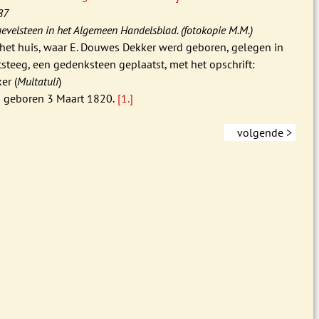
87
gevelsteen in het Algemeen Handelsblad. (fotokopie M.M.)
het huis, waar E. Douwes Dekker werd geboren, gelegen in
steeg, een gedenksteen geplaatst, met het opschrift:
er (
Multatuli
)
is geboren 3 Maart 1820.
[1.]
volgende >