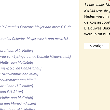
14 december 18
Bericht over de 
Heden werd in 
de Korsjespoort
. Y. Braunius Oeberius-Meijer aan mevr. G.C. de
E. Douwes Dekk
werd in dit hu
raunius Oeberius-Meijer, wrsch. aan mevr. H.L.
< vorige
atuli aan H.C. Muller]
Roorda van Eysinga aan F. Domela Nieuwenhuis]
 Muller aan Multatuli]
 mevr. G.C. de Haas-Hanau]
la Nieuwenhuis aan Mimi]
 Schuitemaker aan Mimi]
atuli aan H.C. Muller]
aan P.H. Ritter]
 Muller aan Multatuli]
imi aan Marie Anderson]
tatuli aan H.C. Muller]