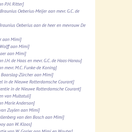
n P.H. Ritter]
. Braunius Oeberius-Meijer aan mevr. G.C. de
 Braunius Oeberius aan de heer en mevrouw De
er aan Mimi]
 Wolff aan Mimi]
maer aan Mimi]
an J.H. de Haas en mevr. G.C. de Haas-Hanau]
an mevr. M.C. Funke-de Koning]
N. Baarslag-Zürcher aan Mimi]
kel in de Nieuwe Rotterdamsche Courant]
rtentie in de Nieuwe Rotterdamsche Courant]
en van Multatuli]
aan Marie Anderson]
 van Zuylen aan Mimi]
 Kallenberg van den Bosch aan Mimi]
Looy aan W. Kloos]
rtje van W. Gosler aan Mimi en Wouter]