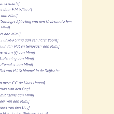
van crematie]
el door F.M. Wibaut]
k aan Mimi]
 Groninger Afdeeling van den Nederlandschen
 Mimi]
tter aan Mimi]
M. Funke-Koning aan een harer zoons]
stuur van ‘Nut en Genoegen’ aan Mimi]
genstorn (?) aan Mimi]
.L. Penning aan Mimi]
chuitemaker aan Mimi]
kel van H.J. Schimmel in de Delftsche
an mevr. G.C. de Haas-Hanau]
ieuws van den Dag]
Smit Kleine aan Mimi]
n der Ven aan Mimi]
ieuws van den Dag]
ht in Jupiter (Batavia Indra)]