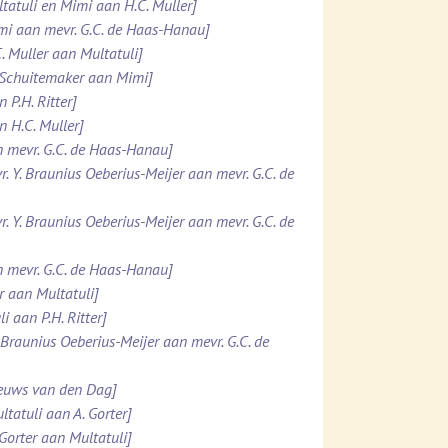
ltatuli en Mimi aan H.C. Muller]
imi aan mevr. G.C. de Haas-Hanau]
. Muller aan Multatuli]
. Schuitemaker aan Mimi]
 P.H. Ritter]
n H.C. Muller]
n mevr. G.C. de Haas-Hanau]
r. Y. Braunius Oeberius-Meijer aan mevr. G.C. de
r. Y. Braunius Oeberius-Meijer aan mevr. G.C. de
n mevr. G.C. de Haas-Hanau]
er aan Multatuli]
i aan P.H. Ritter]
. Braunius Oeberius-Meijer aan mevr. G.C. de
ieuws van den Dag]
ltatuli aan A. Gorter]
 Gorter aan Multatuli]