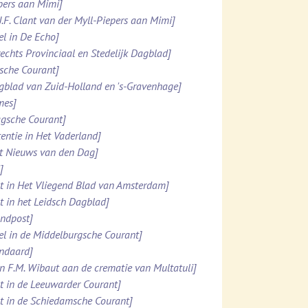
ppers aan Mimi]
.J.F. Clant van der Myll-Piepers aan Mimi]
el in De Echo]
rechts Provinciaal en Stedelijk Dagblad]
esche Courant]
agblad van Zuid-Holland en 's-Gravenhage]
mes]
agsche Courant]
tentie in Het Vaderland]
et Nieuws van den Dag]
]
ht in Het Vliegend Blad van Amsterdam]
ht in het Leidsch Dagblad]
ondpost]
el in de Middelburgsche Courant]
andaard]
n F.M. Wibaut aan de crematie van Multatuli]
ht in de Leeuwarder Courant]
ht in de Schiedamsche Courant]