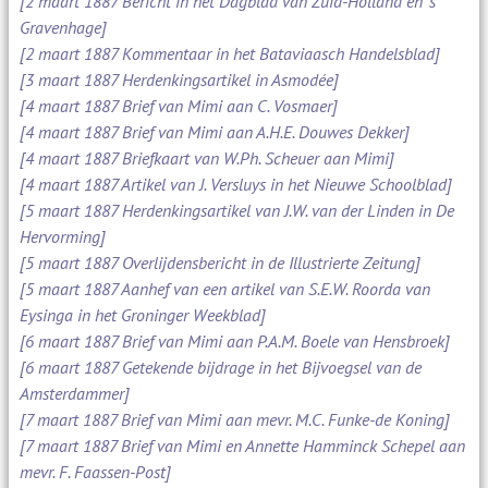
[2 maart 1887 Bericht in het Dagblad van Zuid-Holland en 's
Gravenhage]
[2 maart 1887 Kommentaar in het Bataviaasch Handelsblad]
[3 maart 1887 Herdenkingsartikel in Asmodée]
[4 maart 1887 Brief van Mimi aan C. Vosmaer]
[4 maart 1887 Brief van Mimi aan A.H.E. Douwes Dekker]
[4 maart 1887 Briefkaart van W.Ph. Scheuer aan Mimi]
[4 maart 1887 Artikel van J. Versluys in het Nieuwe Schoolblad]
[5 maart 1887 Herdenkingsartikel van J.W. van der Linden in De
Hervorming]
[5 maart 1887 Overlijdensbericht in de Illustrierte Zeitung]
[5 maart 1887 Aanhef van een artikel van S.E.W. Roorda van
Eysinga in het Groninger Weekblad]
[6 maart 1887 Brief van Mimi aan P.A.M. Boele van Hensbroek]
[6 maart 1887 Getekende bijdrage in het Bijvoegsel van de
Amsterdammer]
[7 maart 1887 Brief van Mimi aan mevr. M.C. Funke-de Koning]
[7 maart 1887 Brief van Mimi en Annette Hamminck Schepel aan
mevr. F. Faassen-Post]