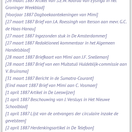
[26 maart 1887 Artikel van S.E.W. Roorda van Eysinga in het
Groninger Weekblad]
[Voorjaar 1887 Dagboekaantekeningen van Mimi]
[27 maart 1887 Brief van J.A. Roessingh van Iterson aan mevr. G.C.
de Haas-Hanau]
[27 maart 1887 Ingezonden stuk in De Amsterdammer]
[27 maart 1887 Redaktioneel kommentaar in het Algemeen
Handelsblad]
[28 maart 1887 Briefkaart van Mimi aan J.F. Snelleman]
[28 maart 1887 Brief van een Multatuli Huldeblijk-commissie aan
V. Bruinsma]
[31 maart 1887 Bericht in de Sumatra-Courant]
[Eind maart 1887 Brief van Mimi aan C. Vosmaer]
[1 april 1887 Artikel in De Leeswijzer]
[1 april 1887 Beschouwing van J. Versluys in Het Nieuwe
Schoolblad]
[1 april 1887 Lijst van de ontvangers der circulaire inzake de
gevelsteen]
[2 april 1887 Herdenkingsartikel in De Telefoon]