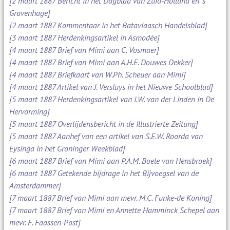
[2 maart 1887 Bericht in het Dagblad van Zuid-Holland en 's
Gravenhage]
[2 maart 1887 Kommentaar in het Bataviaasch Handelsblad]
[3 maart 1887 Herdenkingsartikel in Asmodée]
[4 maart 1887 Brief van Mimi aan C. Vosmaer]
[4 maart 1887 Brief van Mimi aan A.H.E. Douwes Dekker]
[4 maart 1887 Briefkaart van W.Ph. Scheuer aan Mimi]
[4 maart 1887 Artikel van J. Versluys in het Nieuwe Schoolblad]
[5 maart 1887 Herdenkingsartikel van J.W. van der Linden in De
Hervorming]
[5 maart 1887 Overlijdensbericht in de Illustrierte Zeitung]
[5 maart 1887 Aanhef van een artikel van S.E.W. Roorda van
Eysinga in het Groninger Weekblad]
[6 maart 1887 Brief van Mimi aan P.A.M. Boele van Hensbroek]
[6 maart 1887 Getekende bijdrage in het Bijvoegsel van de
Amsterdammer]
[7 maart 1887 Brief van Mimi aan mevr. M.C. Funke-de Koning]
[7 maart 1887 Brief van Mimi en Annette Hamminck Schepel aan
mevr. F. Faassen-Post]