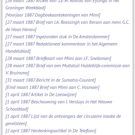
[26 maart 1887 Artikel van S.E.W. Roorda van Eysinga in het
Groninger Weekblad]
[Voorjaar 1887 Dagboekaantekeningen van Mimi]
[27 maart 1887 Brief van J.A. Roessingh van Iterson aan mevr. G.C.
de Haas-Hanau]
[27 maart 1887 Ingezonden stuk in De Amsterdammer]
[27 maart 1887 Redaktioneel kommentaar in het Algemeen
Handelsblad]
[28 maart 1887 Briefkaart van Mimi aan J.F. Snelleman]
[28 maart 1887 Brief van een Multatuli Huldeblijk-commissie aan
V. Bruinsma]
[31 maart 1887 Bericht in de Sumatra-Courant]
[Eind maart 1887 Brief van Mimi aan C. Vosmaer]
[1 april 1887 Artikel in De Leeswijzer]
[1 april 1887 Beschouwing van J. Versluys in Het Nieuwe
Schoolblad]
[1 april 1887 Lijst van de ontvangers der circulaire inzake de
gevelsteen]
[2 april 1887 Herdenkingsartikel in De Telefoon]