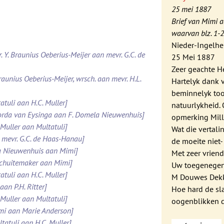
25 mei 1887
Brief van Mimi a
waarvan blz. 1-2
Nieder-Ingelh
. Y. Braunius Oeberius-Meijer aan mevr. G.C. de
25 Mei 1887
Zeer geachte H
raunius Oeberius-Meijer, wrsch. aan mevr. H.L.
Hartelyk dank 
beminnelyk toon
atuli aan H.C. Muller]
natuurlykheid. 
Roorda van Eysinga aan F. Domela Nieuwenhuis]
opmerking Mill.
 Muller aan Multatuli]
Wat die vertali
 mevr. G.C. de Haas-Hanau]
de moeite niet-
la Nieuwenhuis aan Mimi]
Met zeer vrien
 Schuitemaker aan Mimi]
Uw toegenege
atuli aan H.C. Muller]
M Douwes Dekk
aan P.H. Ritter]
Hoe hard de sl
 Muller aan Multatuli]
oogenblikken da
imi aan Marie Anderson]
tatuli aan H.C. Muller]