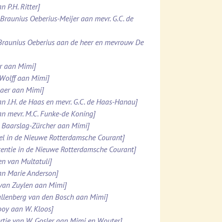
n P.H. Ritter]
. Braunius Oeberius-Meijer aan mevr. G.C. de
 Braunius Oeberius aan de heer en mevrouw De
er aan Mimi]
 Wolff aan Mimi]
maer aan Mimi]
an J.H. de Haas en mevr. G.C. de Haas-Hanau]
an mevr. M.C. Funke-de Koning]
N. Baarslag-Zürcher aan Mimi]
kel in de Nieuwe Rotterdamsche Courant]
rtentie in de Nieuwe Rotterdamsche Courant]
en van Multatuli]
aan Marie Anderson]
 van Zuylen aan Mimi]
 Kallenberg van den Bosch aan Mimi]
Looy aan W. Kloos]
rtje van W. Gosler aan Mimi en Wouter]