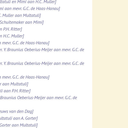
ltatuli en Mimi aan H.C. Muller]
imi aan mevr. G.C. de Haas-Hanau]
. Muller aan Multatuli]
. Schuitemaker aan Mimi]
 P.H. Ritter]
n H.C. Muller]
n mevr. G.C. de Haas-Hanau]
r. Y. Braunius Oeberius-Meijer aan mevr. G.C. de
r. Y. Braunius Oeberius-Meijer aan mevr. G.C. de
n mevr. G.C. de Haas-Hanau]
er aan Multatuli]
i aan P.H. Ritter]
. Braunius Oeberius-Meijer aan mevr. G.C. de
ieuws van den Dag]
ltatuli aan A. Gorter]
 Gorter aan Multatuli]