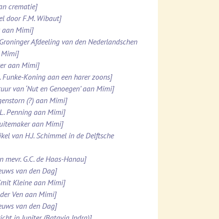
van crematie]
el door F.M. Wibaut]
k aan Mimi]
 Groninger Afdeeling van den Nederlandschen
 Mimi]
tter aan Mimi]
M. Funke-Koning aan een harer zoons]
stuur van ‘Nut en Genoegen’ aan Mimi]
genstorn (?) aan Mimi]
.L. Penning aan Mimi]
chuitemaker aan Mimi]
kel van H.J. Schimmel in de Delftsche
an mevr. G.C. de Haas-Hanau]
ieuws van den Dag]
Smit Kleine aan Mimi]
n der Ven aan Mimi]
ieuws van den Dag]
ht in Jupiter (Batavia Indra)]