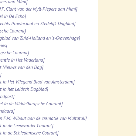
ppers aan Mimi]
.J.F. Clant van der Myll-Piepers aan Mimi]
el in De Echo]
rechts Provinciaal en Stedelijk Dagblad]
esche Courant]
agblad van Zuid-Holland en 's-Gravenhage]
mes]
agsche Courant]
tentie in Het Vaderland]
et Nieuws van den Dag]
]
ht in Het Vliegend Blad van Amsterdam]
ht in het Leidsch Dagblad]
ondpost]
el in de Middelburgsche Courant]
andaard]
n F.M. Wibaut aan de crematie van Multatuli]
ht in de Leeuwarder Courant]
ht in de Schiedamsche Courant]