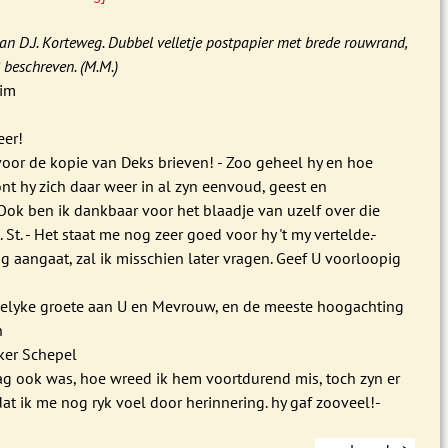
an D.J. Korteweg. Dubbel velletje postpapier met brede rouwrand,
 beschreven. (M.M.)
eim
eer!
voor de kopie van Deks brieven! - Zoo geheel hy en hoe
t hy zich daar weer in al zyn eenvoud, geest en
Ook ben ik dankbaar voor het blaadje van uzelf over die
 St. - Het staat me nog zeer goed voor hy 't my vertelde.-
ng aangaat, zal ik misschien later vragen. Geef U voorloopig
delyke groete aan U en Mevrouw, en de meeste hoogachting
n
er Schepel
ag ook was, hoe wreed ik hem voortdurend mis, toch zyn er
t ik me nog ryk voel door herinnering. hy gaf zooveel!-