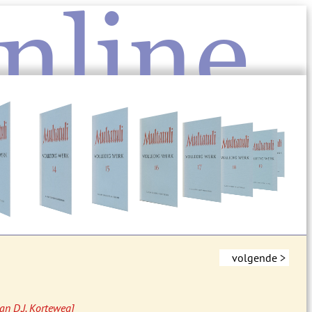
nline
volgende >
an D.J. Korteweg]