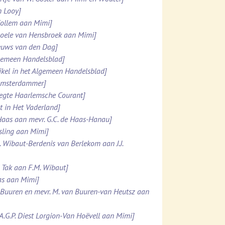
n Looy]
 Collem aan Mimi]
 Boele van Hensbroek aan Mimi]
ieuws van den Dag]
lgemeen Handelsblad]
ikel in het Algemeen Handelsblad]
 Amsterdammer]
pregte Haarlemsche Courant]
t in Het Vaderland]
e Haas aan mevr. G.C. de Haas-Hanau]
esling aan Mimi]
. Wibaut-Berdenis van Berlekom aan J.J.
. Tak aan F.M. Wibaut]
Was aan Mimi]
n Buuren en mevr. M. van Buuren-van Heutsz aan
.A.G.P. Diest Lorgion-Van Hoëvell aan Mimi]