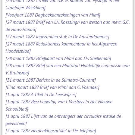
[26 maart 1887 Artikel van S.E.W. Roorda van Eysinga in het
Groninger Weekblad]
[Voorjaar 1887 Dagboekaantekeningen van Mimi]
[27 maart 1887 Brief van J.A. Roessingh van Iterson aan mevr. G.C.
de Haas-Hanau]
[27 maart 1887 Ingezonden stuk in De Amsterdammer]
[27 maart 1887 Redaktioneel kommentaar in het Algemeen
Handelsblad]
[28 maart 1887 Briefkaart van Mimi aan J.F. Snelleman]
[28 maart 1887 Brief van een Multatuli Huldeblijk-commissie aan
V. Bruinsma]
[31 maart 1887 Bericht in de Sumatra-Courant]
[Eind maart 1887 Brief van Mimi aan C. Vosmaer]
[1 april 1887 Artikel in De Leeswijzer]
[1 april 1887 Beschouwing van J. Versluys in Het Nieuwe
Schoolblad]
[1 april 1887 Lijst van de ontvangers der circulaire inzake de
gevelsteen]
[2 april 1887 Herdenkingsartikel in De Telefoon]