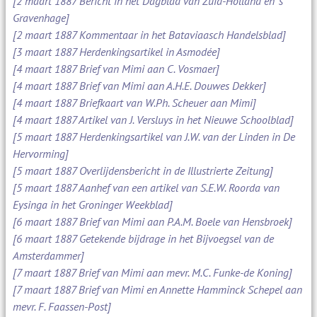
[2 maart 1887 Bericht in het Dagblad van Zuid-Holland en 's
Gravenhage]
[2 maart 1887 Kommentaar in het Bataviaasch Handelsblad]
[3 maart 1887 Herdenkingsartikel in Asmodée]
[4 maart 1887 Brief van Mimi aan C. Vosmaer]
[4 maart 1887 Brief van Mimi aan A.H.E. Douwes Dekker]
[4 maart 1887 Briefkaart van W.Ph. Scheuer aan Mimi]
[4 maart 1887 Artikel van J. Versluys in het Nieuwe Schoolblad]
[5 maart 1887 Herdenkingsartikel van J.W. van der Linden in De
Hervorming]
[5 maart 1887 Overlijdensbericht in de Illustrierte Zeitung]
[5 maart 1887 Aanhef van een artikel van S.E.W. Roorda van
Eysinga in het Groninger Weekblad]
[6 maart 1887 Brief van Mimi aan P.A.M. Boele van Hensbroek]
[6 maart 1887 Getekende bijdrage in het Bijvoegsel van de
Amsterdammer]
[7 maart 1887 Brief van Mimi aan mevr. M.C. Funke-de Koning]
[7 maart 1887 Brief van Mimi en Annette Hamminck Schepel aan
mevr. F. Faassen-Post]