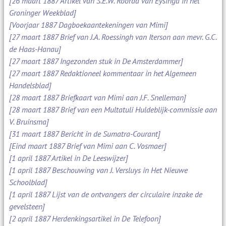
[26 maart 1887 Artikel van S.E.W. Roorda van Eysinga in het
Groninger Weekblad]
[Voorjaar 1887 Dagboekaantekeningen van Mimi]
[27 maart 1887 Brief van J.A. Roessingh van Iterson aan mevr. G.C.
de Haas-Hanau]
[27 maart 1887 Ingezonden stuk in De Amsterdammer]
[27 maart 1887 Redaktioneel kommentaar in het Algemeen
Handelsblad]
[28 maart 1887 Briefkaart van Mimi aan J.F. Snelleman]
[28 maart 1887 Brief van een Multatuli Huldeblijk-commissie aan
V. Bruinsma]
[31 maart 1887 Bericht in de Sumatra-Courant]
[Eind maart 1887 Brief van Mimi aan C. Vosmaer]
[1 april 1887 Artikel in De Leeswijzer]
[1 april 1887 Beschouwing van J. Versluys in Het Nieuwe
Schoolblad]
[1 april 1887 Lijst van de ontvangers der circulaire inzake de
gevelsteen]
[2 april 1887 Herdenkingsartikel in De Telefoon]