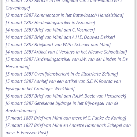
[2 maart 1887 Bericht in het Dagblad van Zuid-Holland en 's
Gravenhage]
[2 maart 1887 Kommentaar in het Bataviaasch Handelsblad]
[3 maart 1887 Herdenkingsartikel in Asmodée]
[4 maart 1887 Brief van Mimi aan C. Vosmaer]
[4 maart 1887 Brief van Mimi aan A.H.E. Douwes Dekker]
[4 maart 1887 Briefkaart van W.Ph. Scheuer aan Mimi]
[4 maart 1887 Artikel van J. Versluys in het Nieuwe Schoolblad]
[5 maart 1887 Herdenkingsartikel van J.W. van der Linden in De
Hervorming]
[5 maart 1887 Overlijdensbericht in de Illustrierte Zeitung]
[5 maart 1887 Aanhef van een artikel van S.E.W. Roorda van
Eysinga in het Groninger Weekblad]
[6 maart 1887 Brief van Mimi aan P.A.M. Boele van Hensbroek]
[6 maart 1887 Getekende bijdrage in het Bijvoegsel van de
Amsterdammer]
[7 maart 1887 Brief van Mimi aan mevr. M.C. Funke-de Koning]
[7 maart 1887 Brief van Mimi en Annette Hamminck Schepel aan
mevr. F. Faassen-Post]