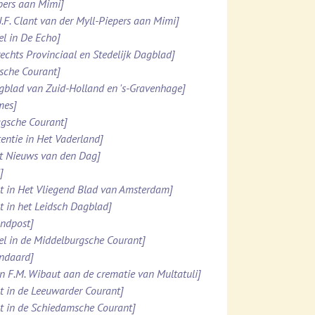
ppers aan Mimi]
.J.F. Clant van der Myll-Piepers aan Mimi]
el in De Echo]
rechts Provinciaal en Stedelijk Dagblad]
esche Courant]
agblad van Zuid-Holland en 's-Gravenhage]
mes]
agsche Courant]
tentie in Het Vaderland]
et Nieuws van den Dag]
]
ht in Het Vliegend Blad van Amsterdam]
ht in het Leidsch Dagblad]
ondpost]
el in de Middelburgsche Courant]
andaard]
n F.M. Wibaut aan de crematie van Multatuli]
ht in de Leeuwarder Courant]
ht in de Schiedamsche Courant]