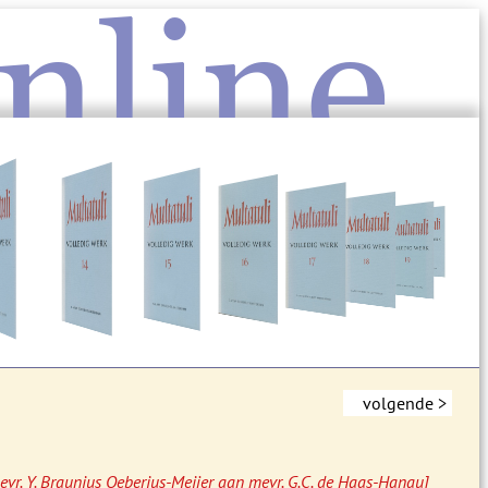
nline
volgende >
evr. Y. Braunius Oeberius-Meijer aan mevr. G.C. de Haas-Hanau]