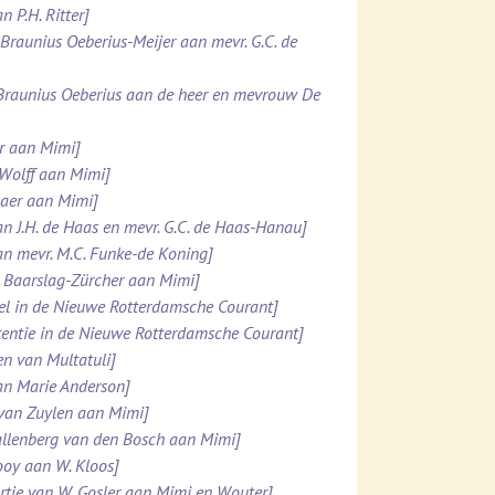
n P.H. Ritter]
. Braunius Oeberius-Meijer aan mevr. G.C. de
 Braunius Oeberius aan de heer en mevrouw De
er aan Mimi]
 Wolff aan Mimi]
maer aan Mimi]
an J.H. de Haas en mevr. G.C. de Haas-Hanau]
an mevr. M.C. Funke-de Koning]
N. Baarslag-Zürcher aan Mimi]
kel in de Nieuwe Rotterdamsche Courant]
rtentie in de Nieuwe Rotterdamsche Courant]
en van Multatuli]
aan Marie Anderson]
 van Zuylen aan Mimi]
 Kallenberg van den Bosch aan Mimi]
Looy aan W. Kloos]
rtje van W. Gosler aan Mimi en Wouter]