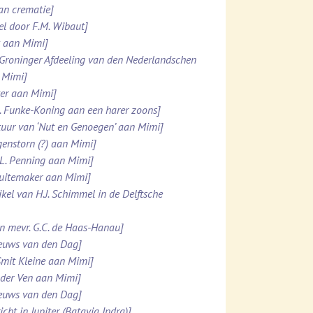
van crematie]
el door F.M. Wibaut]
k aan Mimi]
 Groninger Afdeeling van den Nederlandschen
 Mimi]
tter aan Mimi]
M. Funke-Koning aan een harer zoons]
stuur van ‘Nut en Genoegen’ aan Mimi]
genstorn (?) aan Mimi]
.L. Penning aan Mimi]
chuitemaker aan Mimi]
kel van H.J. Schimmel in de Delftsche
an mevr. G.C. de Haas-Hanau]
ieuws van den Dag]
Smit Kleine aan Mimi]
n der Ven aan Mimi]
ieuws van den Dag]
ht in Jupiter (Batavia Indra)]