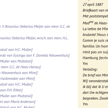
27 april 1887
Briefkaart van m
Met poststempel
me
Mad
de Haas-
. Y. Braunius Oeberius-Meijer aan mevr. G.C. de
La lettre de Mim
brulante
’. Nous
raunius Oeberius-Meijer, wrsch. aan mevr. H.L.
Comm je suis ra
famille. Un hom
atuli aan H.C. Muller]
n'est pas un suj
Roorda van Eysinga aan F. Domela Nieuwenhuis]
Hamburg j'ecriv
 Muller aan Multatuli]
Ym
 mevr. G.C. de Haas-Hanau]
Vertaling:
la Nieuwenhuis aan Mimi]
De brief van Mim
 Schuitemaker aan Mimi]
Wij veronderstel
atuli aan H.C. Muller]
ik blij dat ik U
aan P.H. Ritter]
dan Uw echtgeno
 Muller aan Multatuli]
bespreken. Zoodr
imi aan Marie Anderson]
Ym.
tatuli aan H.C. Muller]