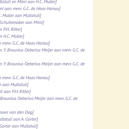
ltatuli en Mimi aan H.C. Muller]
imi aan mevr. G.C. de Haas-Hanau]
. Muller aan Multatuli]
. Schuitemaker aan Mimi]
 P.H. Ritter]
n H.C. Muller]
n mevr. G.C. de Haas-Hanau]
r. Y. Braunius Oeberius-Meijer aan mevr. G.C. de
r. Y. Braunius Oeberius-Meijer aan mevr. G.C. de
n mevr. G.C. de Haas-Hanau]
er aan Multatuli]
i aan P.H. Ritter]
. Braunius Oeberius-Meijer aan mevr. G.C. de
ieuws van den Dag]
ltatuli aan A. Gorter]
 Gorter aan Multatuli]