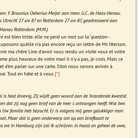
evr. Y. Braunius Oeberius-Meijer aan mevr. G.C. de Haas-Hanau.
s Utrecht 27
apr
87 en Rotterdam 27
apr
87, geadresseerd aan
Hanau Rotterdam. (M.M.)
i est bien triste. elle ne perd un mot sur la ‘
question -
 suposons qu'elle n'a pas encore reçu un lettre de Mr. Itterson.
vie ma chère Line d'avoir vous rendu un visite vous et votre
me plus heureux de votre mari il n'y a pas, je crois. Mais ce
et d'en parler sur une carte. Sitot nous serons arrivés à
rai. Tout en hâte et à vous
[*]
i is heel droevig. Zij wijdt geen woord aan de ‘brandende kwestie’.
len dat zij nog geen brief van de heer I. ontvangen heeft. Wat ben
 en Uw familie heb bezocht. Er is volgens mij geen gelukkiger man
ot. Maar dat is geen onderwerp om op een briefkaart te
a we in Hamburg zijn zal ik schrijven. In haast en geheel de uwe,