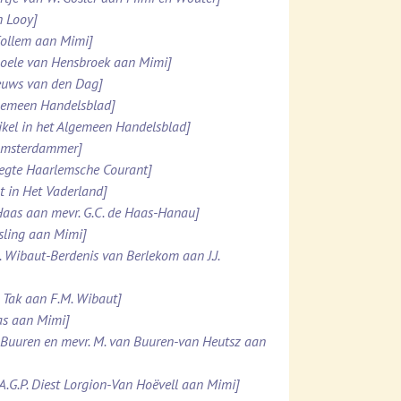
n Looy]
 Collem aan Mimi]
 Boele van Hensbroek aan Mimi]
ieuws van den Dag]
lgemeen Handelsblad]
ikel in het Algemeen Handelsblad]
 Amsterdammer]
pregte Haarlemsche Courant]
t in Het Vaderland]
e Haas aan mevr. G.C. de Haas-Hanau]
esling aan Mimi]
. Wibaut-Berdenis van Berlekom aan J.J.
. Tak aan F.M. Wibaut]
Was aan Mimi]
n Buuren en mevr. M. van Buuren-van Heutsz aan
.A.G.P. Diest Lorgion-Van Hoëvell aan Mimi]