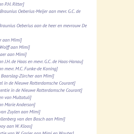
n P.H. Ritter]
. Braunius Oeberius-Meijer aan mevr. G.C. de
 Braunius Oeberius aan de heer en mevrouw De
er aan Mimi]
 Wolff aan Mimi]
maer aan Mimi]
an J.H. de Haas en mevr. G.C. de Haas-Hanau]
an mevr. M.C. Funke-de Koning]
N. Baarslag-Zürcher aan Mimi]
kel in de Nieuwe Rotterdamsche Courant]
rtentie in de Nieuwe Rotterdamsche Courant]
en van Multatuli]
aan Marie Anderson]
 van Zuylen aan Mimi]
 Kallenberg van den Bosch aan Mimi]
Looy aan W. Kloos]
rtje van W. Gosler aan Mimi en Wouter]