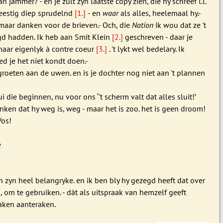
 jammer? - en je zult zyn laatste copy zien, die hy schreef l.l.
eestig diep sprudelnd
[1.]
- en
waar
als alles, heelemaal hy.-
 maar danken voor de brieven.- Och, die
Nation
ik wou dat ze 't
gd hadden. Ik heb aan Smit Klein
[2.]
geschreven - daar je
ar eigenlyk à contre coeur
[3.]
. 't lykt wel bedelary. Ik
d je het niet kondt doen.-
roeten aan de uwen. en is je dochter nog niet aan 't plannen
i die beginnen, nu voor ons ‘'t scherm valt dat alles sluit!’
denken dat hy weg is, weg - maar het is zoo. het is geen droom!
Vos!
e
n zyn heel belangryke. en ik ben bly hy gezegd heeft dat over
, om te gebruiken. - dàt als uitspraak van hemzelf geeft
ken aanteraken.