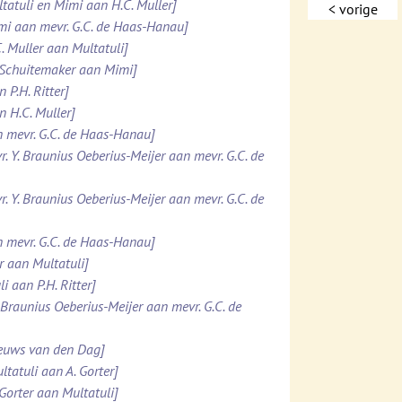
ltatuli en Mimi aan H.C. Muller]
< vorige
imi aan mevr. G.C. de Haas-Hanau]
. Muller aan Multatuli]
. Schuitemaker aan Mimi]
 P.H. Ritter]
n H.C. Muller]
n mevr. G.C. de Haas-Hanau]
r. Y. Braunius Oeberius-Meijer aan mevr. G.C. de
r. Y. Braunius Oeberius-Meijer aan mevr. G.C. de
n mevr. G.C. de Haas-Hanau]
er aan Multatuli]
i aan P.H. Ritter]
. Braunius Oeberius-Meijer aan mevr. G.C. de
ieuws van den Dag]
ltatuli aan A. Gorter]
 Gorter aan Multatuli]