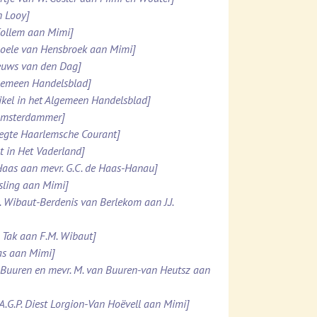
n Looy]
 Collem aan Mimi]
 Boele van Hensbroek aan Mimi]
ieuws van den Dag]
lgemeen Handelsblad]
ikel in het Algemeen Handelsblad]
 Amsterdammer]
pregte Haarlemsche Courant]
t in Het Vaderland]
e Haas aan mevr. G.C. de Haas-Hanau]
esling aan Mimi]
. Wibaut-Berdenis van Berlekom aan J.J.
. Tak aan F.M. Wibaut]
Was aan Mimi]
n Buuren en mevr. M. van Buuren-van Heutsz aan
.A.G.P. Diest Lorgion-Van Hoëvell aan Mimi]