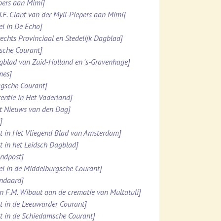
ppers aan Mimi]
.J.F. Clant van der Myll-Piepers aan Mimi]
el in De Echo]
rechts Provinciaal en Stedelijk Dagblad]
esche Courant]
agblad van Zuid-Holland en 's-Gravenhage]
mes]
agsche Courant]
tentie in Het Vaderland]
et Nieuws van den Dag]
]
ht in Het Vliegend Blad van Amsterdam]
ht in het Leidsch Dagblad]
ondpost]
el in de Middelburgsche Courant]
andaard]
n F.M. Wibaut aan de crematie van Multatuli]
ht in de Leeuwarder Courant]
ht in de Schiedamsche Courant]