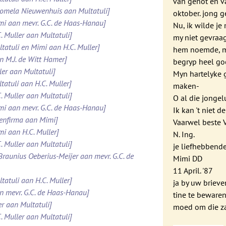
van genot en van
Domela Nieuwenhuis aan Multatuli]
oktober. jong g
imi aan mevr. G.C. de Haas-Hanau]
Nu, ik wilde je
. Muller aan Multatuli]
my niet gevraa
ltatuli en Mimi aan H.C. Muller]
hem noemde, ma
n M.J. de Witt Hamer]
begryp heel goe
ler aan Multatuli]
Myn hartelyke g
tatuli aan H.C. Muller]
maken-
. Muller aan Multatuli]
O al die jongelu
imi aan mevr. G.C. de Haas-Hanau]
Ik kan 't niet 
tenfirma aan Mimi]
Vaarwel beste 
mi aan H.C. Muller]
N. Ing.
. Muller aan Multatuli]
je liefhebbend
 Braunius Oeberius-Meijer aan mevr. G.C. de
Mimi DD
11 April. '87
tatuli aan H.C. Muller]
ja by uw brieve
an mevr. G.C. de Haas-Hanau]
tine te bewaren
er aan Multatuli]
moed om die za
. Muller aan Multatuli]