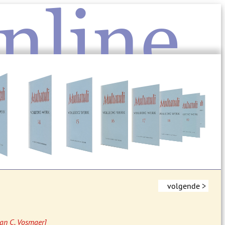
nline
volgende >
aan C. Vosmaer]