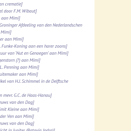
van crematie]
el door F.M. Wibaut]
k aan Mimi]
 Groninger Afdeeling van den Nederlandschen
 Mimi]
tter aan Mimi]
M. Funke-Koning aan een harer zoons]
stuur van ‘Nut en Genoegen’ aan Mimi]
genstorn (?) aan Mimi]
.L. Penning aan Mimi]
chuitemaker aan Mimi]
kel van H.J. Schimmel in de Delftsche
an mevr. G.C. de Haas-Hanau]
ieuws van den Dag]
Smit Kleine aan Mimi]
n der Ven aan Mimi]
ieuws van den Dag]
ht in Jupiter (Batavia Indra)]