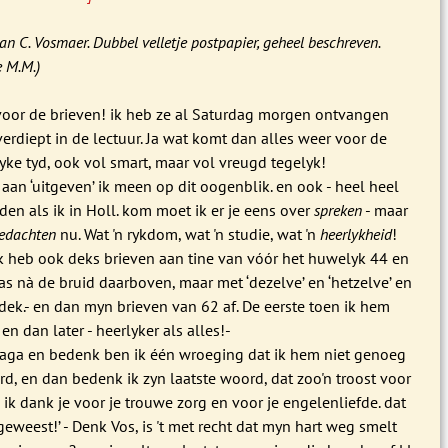
an C. Vosmaer. Dubbel velletje postpapier, geheel beschreven.
e M.M.)
voor de brieven! ik heb ze al Saturdag morgen ontvangen
erdiept in de lectuur. Ja wat komt dan alles weer voor de
lyke tyd, ook vol smart, maar vol vreugd tegelyk!
 aan ‘uitgeven’ ik meen op dit oogenblik. en ook - heel heel
en als ik in Holl. kom moet ik er je eens over
spreken
- maar
gedachten
nu. Wat 'n rykdom, wat 'n studie, wat 'n
heerlykheid
!
k heb ook deks brieven aan tine van vóór het huwelyk 44 en
was nà de bruid daarboven, maar met ‘dezelve’ en ‘hetzelve’ en
dek.- en dan myn brieven van 62 af. De eerste toen ik hem
en dan later - heerlyker als alles!-
s naga en bedenk ben ik één wroeging dat ik hem niet genoeg
, en dan bedenk ik zyn laatste woord, dat zoo'n troost voor
, ik dank je voor je trouwe zorg en voor je engelenliefde. dat
geweest!’ - Denk Vos, is 't met recht dat myn hart weg smelt