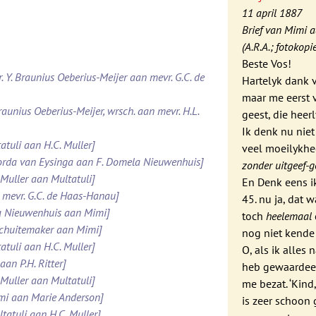
11 april 1887
Brief van Mimi a
(A.R.A.; fotokopi
Beste Vos!
. Y. Braunius Oeberius-Meijer aan mevr. G.C. de
Hartelyk dank 
maar me eerst v
raunius Oeberius-Meijer, wrsch. aan mevr. H.L.
geest, die heer
Ik denk nu niet
atuli aan H.C. Muller]
veel moeilykhed
Roorda van Eysinga aan F. Domela Nieuwenhuis]
zonder uitgeef-
 Muller aan Multatuli]
En Denk eens i
 mevr. G.C. de Haas-Hanau]
45. nu ja, dat 
la Nieuwenhuis aan Mimi]
toch
heelemaal
 Schuitemaker aan Mimi]
nog niet kende 
atuli aan H.C. Muller]
O, als ik alle
aan P.H. Ritter]
heb gewaardeerd
 Muller aan Multatuli]
me bezat. ‘Kind
imi aan Marie Anderson]
is zeer schoon 
tatuli aan H.C. Muller]