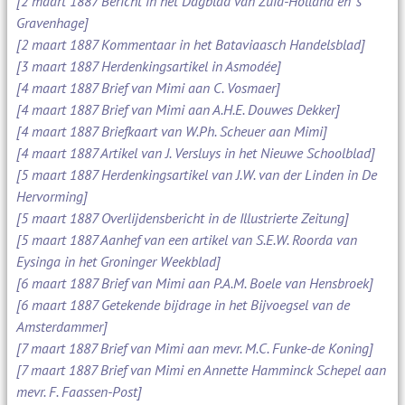
[2 maart 1887 Bericht in het Dagblad van Zuid-Holland en 's
Gravenhage]
[2 maart 1887 Kommentaar in het Bataviaasch Handelsblad]
[3 maart 1887 Herdenkingsartikel in Asmodée]
[4 maart 1887 Brief van Mimi aan C. Vosmaer]
[4 maart 1887 Brief van Mimi aan A.H.E. Douwes Dekker]
[4 maart 1887 Briefkaart van W.Ph. Scheuer aan Mimi]
[4 maart 1887 Artikel van J. Versluys in het Nieuwe Schoolblad]
[5 maart 1887 Herdenkingsartikel van J.W. van der Linden in De
Hervorming]
[5 maart 1887 Overlijdensbericht in de Illustrierte Zeitung]
[5 maart 1887 Aanhef van een artikel van S.E.W. Roorda van
Eysinga in het Groninger Weekblad]
[6 maart 1887 Brief van Mimi aan P.A.M. Boele van Hensbroek]
[6 maart 1887 Getekende bijdrage in het Bijvoegsel van de
Amsterdammer]
[7 maart 1887 Brief van Mimi aan mevr. M.C. Funke-de Koning]
[7 maart 1887 Brief van Mimi en Annette Hamminck Schepel aan
mevr. F. Faassen-Post]