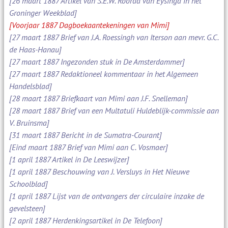
[26 maart 1887 Artikel van S.E.W. Roorda van Eysinga in het
Groninger Weekblad]
[Voorjaar 1887 Dagboekaantekeningen van Mimi]
[27 maart 1887 Brief van J.A. Roessingh van Iterson aan mevr. G.C.
de Haas-Hanau]
[27 maart 1887 Ingezonden stuk in De Amsterdammer]
[27 maart 1887 Redaktioneel kommentaar in het Algemeen
Handelsblad]
[28 maart 1887 Briefkaart van Mimi aan J.F. Snelleman]
[28 maart 1887 Brief van een Multatuli Huldeblijk-commissie aan
V. Bruinsma]
[31 maart 1887 Bericht in de Sumatra-Courant]
[Eind maart 1887 Brief van Mimi aan C. Vosmaer]
[1 april 1887 Artikel in De Leeswijzer]
[1 april 1887 Beschouwing van J. Versluys in Het Nieuwe
Schoolblad]
[1 april 1887 Lijst van de ontvangers der circulaire inzake de
gevelsteen]
[2 april 1887 Herdenkingsartikel in De Telefoon]