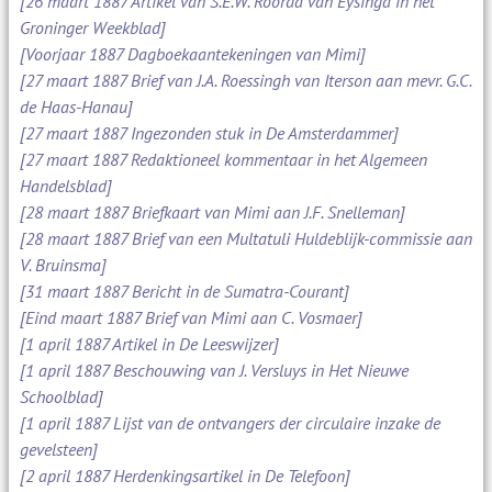
[26 maart 1887 Artikel van S.E.W. Roorda van Eysinga in het
Groninger Weekblad]
[Voorjaar 1887 Dagboekaantekeningen van Mimi]
[27 maart 1887 Brief van J.A. Roessingh van Iterson aan mevr. G.C.
de Haas-Hanau]
[27 maart 1887 Ingezonden stuk in De Amsterdammer]
[27 maart 1887 Redaktioneel kommentaar in het Algemeen
Handelsblad]
[28 maart 1887 Briefkaart van Mimi aan J.F. Snelleman]
[28 maart 1887 Brief van een Multatuli Huldeblijk-commissie aan
V. Bruinsma]
[31 maart 1887 Bericht in de Sumatra-Courant]
[Eind maart 1887 Brief van Mimi aan C. Vosmaer]
[1 april 1887 Artikel in De Leeswijzer]
[1 april 1887 Beschouwing van J. Versluys in Het Nieuwe
Schoolblad]
[1 april 1887 Lijst van de ontvangers der circulaire inzake de
gevelsteen]
[2 april 1887 Herdenkingsartikel in De Telefoon]