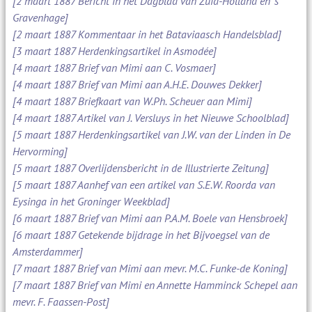
[2 maart 1887 Bericht in het Dagblad van Zuid-Holland en 's
Gravenhage]
[2 maart 1887 Kommentaar in het Bataviaasch Handelsblad]
[3 maart 1887 Herdenkingsartikel in Asmodée]
[4 maart 1887 Brief van Mimi aan C. Vosmaer]
[4 maart 1887 Brief van Mimi aan A.H.E. Douwes Dekker]
[4 maart 1887 Briefkaart van W.Ph. Scheuer aan Mimi]
[4 maart 1887 Artikel van J. Versluys in het Nieuwe Schoolblad]
[5 maart 1887 Herdenkingsartikel van J.W. van der Linden in De
Hervorming]
[5 maart 1887 Overlijdensbericht in de Illustrierte Zeitung]
[5 maart 1887 Aanhef van een artikel van S.E.W. Roorda van
Eysinga in het Groninger Weekblad]
[6 maart 1887 Brief van Mimi aan P.A.M. Boele van Hensbroek]
[6 maart 1887 Getekende bijdrage in het Bijvoegsel van de
Amsterdammer]
[7 maart 1887 Brief van Mimi aan mevr. M.C. Funke-de Koning]
[7 maart 1887 Brief van Mimi en Annette Hamminck Schepel aan
mevr. F. Faassen-Post]