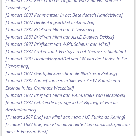
[2 maart 1887 Bericht in het Dagblad van Zuid-Holland en 's
Gravenhage]
[2 maart 1887 Kommentaar in het Bataviaasch Handelsblad]
[3 maart 1887 Herdenkingsartikel in Asmodée]
[4 maart 1887 Brief van Mimi aan C. Vosmaer]
[4 maart 1887 Brief van Mimi aan A.H.E. Douwes Dekker]
[4 maart 1887 Briefkaart van W.Ph. Scheuer aan Mimi]
[4 maart 1887 Artikel van J. Versluys in het Nieuwe Schoolblad]
[5 maart 1887 Herdenkingsartikel van J.W. van der Linden in De
Hervorming]
[5 maart 1887 Overlijdensbericht in de Illustrierte Zeitung]
[5 maart 1887 Aanhef van een artikel van S.E.W. Roorda van
Eysinga in het Groninger Weekblad]
[6 maart 1887 Brief van Mimi aan P.A.M. Boele van Hensbroek]
[6 maart 1887 Getekende bijdrage in het Bijvoegsel van de
Amsterdammer]
[7 maart 1887 Brief van Mimi aan mevr. M.C. Funke-de Koning]
[7 maart 1887 Brief van Mimi en Annette Hamminck Schepel aan
mevr. F. Faassen-Post]