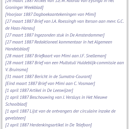
[26 maart 1887 Artikel van S.E.W. Roorda van Eysinga in het
Groninger Weekblad]
[Voorjaar 1887 Dagboekaantekeningen van Mimi]
[27 maart 1887 Brief van J.A. Roessingh van Iterson aan mevr. G.C.
de Haas-Hanau]
[27 maart 1887 Ingezonden stuk in De Amsterdammer]
[27 maart 1887 Redaktioneel kommentaar in het Algemeen
Handelsblad]
[28 maart 1887 Briefkaart van Mimi aan J.F. Snelleman]
[28 maart 1887 Brief van een Multatuli Huldeblijk-commissie aan
V. Bruinsma]
[31 maart 1887 Bericht in de Sumatra-Courant]
[Eind maart 1887 Brief van Mimi aan C. Vosmaer]
[1 april 1887 Artikel in De Leeswijzer]
[1 april 1887 Beschouwing van J. Versluys in Het Nieuwe
Schoolblad]
[1 april 1887 Lijst van de ontvangers der circulaire inzake de
gevelsteen]
[2 april 1887 Herdenkingsartikel in De Telefoon]