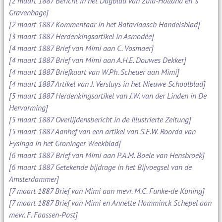
[2 maart 1887 Bericht in het Dagblad van Zuid-Holland en 's
Gravenhage]
[2 maart 1887 Kommentaar in het Bataviaasch Handelsblad]
[3 maart 1887 Herdenkingsartikel in Asmodée]
[4 maart 1887 Brief van Mimi aan C. Vosmaer]
[4 maart 1887 Brief van Mimi aan A.H.E. Douwes Dekker]
[4 maart 1887 Briefkaart van W.Ph. Scheuer aan Mimi]
[4 maart 1887 Artikel van J. Versluys in het Nieuwe Schoolblad]
[5 maart 1887 Herdenkingsartikel van J.W. van der Linden in De
Hervorming]
[5 maart 1887 Overlijdensbericht in de Illustrierte Zeitung]
[5 maart 1887 Aanhef van een artikel van S.E.W. Roorda van
Eysinga in het Groninger Weekblad]
[6 maart 1887 Brief van Mimi aan P.A.M. Boele van Hensbroek]
[6 maart 1887 Getekende bijdrage in het Bijvoegsel van de
Amsterdammer]
[7 maart 1887 Brief van Mimi aan mevr. M.C. Funke-de Koning]
[7 maart 1887 Brief van Mimi en Annette Hamminck Schepel aan
mevr. F. Faassen-Post]