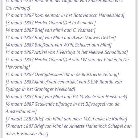
[2 maart 1887 Bericht in het Dagblad van Zuid-Holland en 's
Gravenhage]
[2 maart 1887 Kommentaar in het Bataviaasch Handelsblad]
[3 maart 1887 Herdenkingsartikel in Asmodée]
[4 maart 1887 Brief van Mimi aan C. Vosmaer]
[4 maart 1887 Brief van Mimi aan A.H.E. Douwes Dekker]
[4 maart 1887 Briefkaart van W.Ph. Scheuer aan Mimi]
[4 maart 1887 Artikel van J. Versluys in het Nieuwe Schoolblad]
[5 maart 1887 Herdenkingsartikel van J.W. van der Linden in De
Hervorming]
[5 maart 1887 Overlijdensbericht in de Illustrierte Zeitung]
[5 maart 1887 Aanhef van een artikel van S.E.W. Roorda van
Eysinga in het Groninger Weekblad]
[6 maart 1887 Brief van Mimi aan P.A.M. Boele van Hensbroek]
[6 maart 1887 Getekende bijdrage in het Bijvoegsel van de
Amsterdammer]
[7 maart 1887 Brief van Mimi aan mevr. M.C. Funke-de Koning]
[7 maart 1887 Brief van Mimi en Annette Hamminck Schepel aan
mevr. F. Faassen-Post]