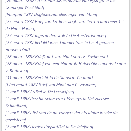
[26 maart 1887 Artikel van S.E.W. Roorda van Eysinga in het
Groninger Weekblad]
[Voorjaar 1887 Dagboekaantekeningen van Mimi]
[27 maart 1887 Brief van J.A. Roessingh van Iterson aan mevr. G.C.
de Haas-Hanau]
[27 maart 1887 Ingezonden stuk in De Amsterdammer]
[27 maart 1887 Redaktioneel kommentaar in het Algemeen
Handelsblad]
[28 maart 1887 Briefkaart van Mimi aan J.F. Snelleman]
[28 maart 1887 Brief van een Multatuli Huldeblijk-commissie aan
V. Bruinsma]
[31 maart 1887 Bericht in de Sumatra-Courant]
[Eind maart 1887 Brief van Mimi aan C. Vosmaer]
[1 april 1887 Artikel in De Leeswijzer]
[1 april 1887 Beschouwing van J. Versluys in Het Nieuwe
Schoolblad]
[1 april 1887 Lijst van de ontvangers der circulaire inzake de
gevelsteen]
[2 april 1887 Herdenkingsartikel in De Telefoon]