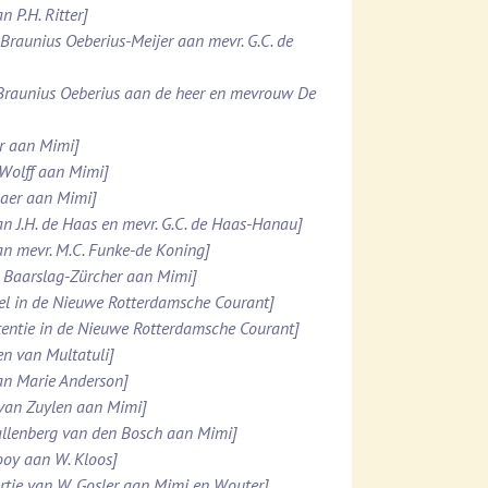
n P.H. Ritter]
. Braunius Oeberius-Meijer aan mevr. G.C. de
 Braunius Oeberius aan de heer en mevrouw De
er aan Mimi]
 Wolff aan Mimi]
maer aan Mimi]
an J.H. de Haas en mevr. G.C. de Haas-Hanau]
an mevr. M.C. Funke-de Koning]
N. Baarslag-Zürcher aan Mimi]
kel in de Nieuwe Rotterdamsche Courant]
rtentie in de Nieuwe Rotterdamsche Courant]
en van Multatuli]
aan Marie Anderson]
 van Zuylen aan Mimi]
 Kallenberg van den Bosch aan Mimi]
Looy aan W. Kloos]
rtje van W. Gosler aan Mimi en Wouter]