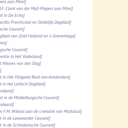
ppers aan Mimi]
.J.F. Clant van der Myll-Piepers aan Mimi]
el in De Echo]
rechts Provinciaal en Stedelijk Dagblad]
esche Courant]
agblad van Zuid-Holland en 's-Gravenhage]
mes]
agsche Courant]
tentie in Het Vaderland]
et Nieuws van den Dag]
]
ht in Het Vliegend Blad van Amsterdam]
ht in het Leidsch Dagblad]
ondpost]
el in de Middelburgsche Courant]
andaard]
n F.M. Wibaut aan de crematie van Multatuli]
ht in de Leeuwarder Courant]
ht in de Schiedamsche Courant]