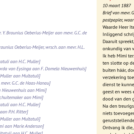
10 maart 1887
Brief van mevr. 
postpapier, waar
Waarde Heer It
. Y. Braunius Oeberius-Meijer aan mevr. G.C. de
Inliggend schri
Daaruit spreekt
raunius Oeberius-Meijer, wrsch. aan mevr. H.L.
onkundig van w
Ik heb Mimi te
atuli aan H.C. Muller]
ten slotte op d
Roorda van Eysinga aan F. Domela Nieuwenhuis]
buiten háár, d
 Muller aan Multatuli]
verzekering toe
 mevr. G.C. de Haas-Hanau]
dienst te kunne
la Nieuwenhuis aan Mimi]
geest en wees e
 Schuitemaker aan Mimi]
dood van den g
atuli aan H.C. Muller]
Na den treurigs
aan P.H. Ritter]
niets toevoege
 Muller aan Multatuli]
geruststellend
imi aan Marie Anderson]
Ontvang ik die,
tatuli aan H.C. Muller]