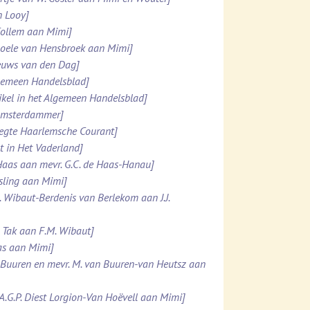
n Looy]
 Collem aan Mimi]
 Boele van Hensbroek aan Mimi]
ieuws van den Dag]
lgemeen Handelsblad]
ikel in het Algemeen Handelsblad]
 Amsterdammer]
pregte Haarlemsche Courant]
t in Het Vaderland]
e Haas aan mevr. G.C. de Haas-Hanau]
esling aan Mimi]
. Wibaut-Berdenis van Berlekom aan J.J.
. Tak aan F.M. Wibaut]
Was aan Mimi]
n Buuren en mevr. M. van Buuren-van Heutsz aan
.A.G.P. Diest Lorgion-Van Hoëvell aan Mimi]