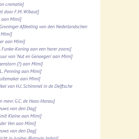
van crematie]
el door F.M. Wibaut]
k aan Mimi]
 Groninger Afdeeling van den Nederlandschen
 Mimi]
tter aan Mimi]
M. Funke-Koning aan een harer zoons]
stuur van ‘Nut en Genoegen’ aan Mimi]
genstorn (?) aan Mimi]
.L. Penning aan Mimi]
chuitemaker aan Mimi]
kel van H.J. Schimmel in de Delftsche
an mevr. G.C. de Haas-Hanau]
ieuws van den Dag]
Smit Kleine aan Mimi]
n der Ven aan Mimi]
ieuws van den Dag]
ht in Jupiter (Batavia Indra)]