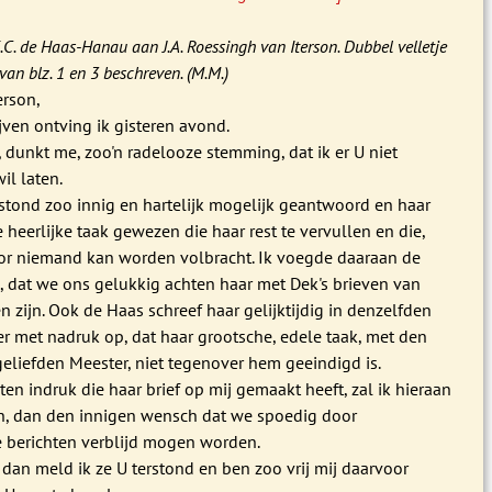
G.C. de Haas-Hanau aan J.A. Roessingh van Iterson. Dubbel velletje
van blz. 1 en 3 beschreven. (M.M.)
erson,
jven ontving ik gisteren avond.
, dunkt me, zoo'n radelooze stemming, dat ik er U niet
il laten.
rstond zoo innig en hartelijk mogelijk geantwoord en haar
e heerlijke taak gewezen die haar rest te vervullen en die,
oor niemand kan worden volbracht. Ik voegde daaraan de
, dat we ons gelukkig achten haar met Dek's brieven van
n zijn. Ook de Haas schreef haar gelijktijdig in denzelfden
r met nadruk op, dat haar grootsche, edele taak, met den
eliefden Meester, niet tegenover hem geeindigd is.
ten indruk die haar brief op mij gemaakt heeft, zal ik hieraan
n, dan den innigen wensch dat we spoedig door
e berichten verblijd mogen worden.
 dan meld ik ze U terstond en ben zoo vrij mij daarvoor