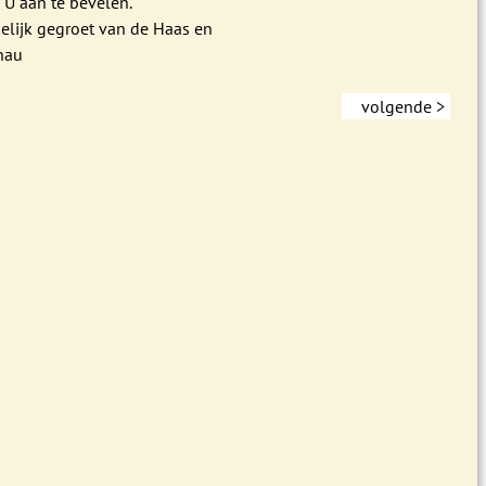
 U aan te bevelen.
delijk gegroet van de Haas en
nau
volgende >