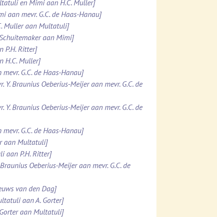
ltatuli en Mimi aan H.C. Muller]
imi aan mevr. G.C. de Haas-Hanau]
. Muller aan Multatuli]
. Schuitemaker aan Mimi]
 P.H. Ritter]
n H.C. Muller]
n mevr. G.C. de Haas-Hanau]
r. Y. Braunius Oeberius-Meijer aan mevr. G.C. de
r. Y. Braunius Oeberius-Meijer aan mevr. G.C. de
n mevr. G.C. de Haas-Hanau]
er aan Multatuli]
i aan P.H. Ritter]
. Braunius Oeberius-Meijer aan mevr. G.C. de
ieuws van den Dag]
ltatuli aan A. Gorter]
 Gorter aan Multatuli]