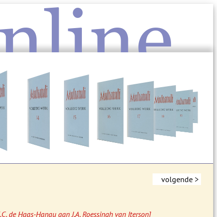
nline
volgende >
G.C. de Haas-Hanau aan J.A. Roessingh van Iterson]