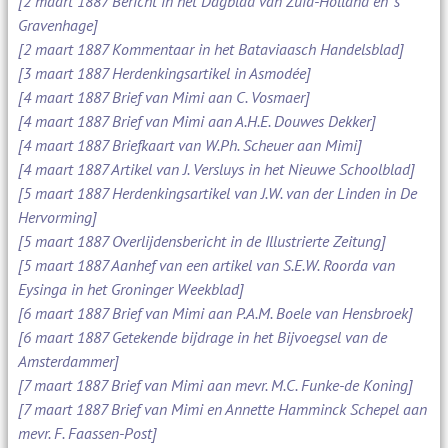
[2 maart 1887 Bericht in het Dagblad van Zuid-Holland en 's
Gravenhage]
[2 maart 1887 Kommentaar in het Bataviaasch Handelsblad]
[3 maart 1887 Herdenkingsartikel in Asmodée]
[4 maart 1887 Brief van Mimi aan C. Vosmaer]
[4 maart 1887 Brief van Mimi aan A.H.E. Douwes Dekker]
[4 maart 1887 Briefkaart van W.Ph. Scheuer aan Mimi]
[4 maart 1887 Artikel van J. Versluys in het Nieuwe Schoolblad]
[5 maart 1887 Herdenkingsartikel van J.W. van der Linden in De
Hervorming]
[5 maart 1887 Overlijdensbericht in de Illustrierte Zeitung]
[5 maart 1887 Aanhef van een artikel van S.E.W. Roorda van
Eysinga in het Groninger Weekblad]
[6 maart 1887 Brief van Mimi aan P.A.M. Boele van Hensbroek]
[6 maart 1887 Getekende bijdrage in het Bijvoegsel van de
Amsterdammer]
[7 maart 1887 Brief van Mimi aan mevr. M.C. Funke-de Koning]
[7 maart 1887 Brief van Mimi en Annette Hamminck Schepel aan
mevr. F. Faassen-Post]