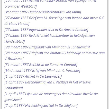
[26 maart 1887 Artikel van S.E.W. Roorda van Eysinga in het
Groninger Weekblad]
[Voorjaar 1887 Dagboekaantekeningen van Mimi]
[27 maart 1887 Brief van J.A. Roessingh van Iterson aan mevr. G.C.
de Haas-Hanau]
[27 maart 1887 Ingezonden stuk in De Amsterdammer]
[27 maart 1887 Redaktioneel kommentaar in het Algemeen
Handelsblad]
[28 maart 1887 Briefkaart van Mimi aan J.F. Snelleman]
[28 maart 1887 Brief van een Multatuli Huldeblijk-commissie aan
V. Bruinsma]
[31 maart 1887 Bericht in de Sumatra-Courant]
[Eind maart 1887 Brief van Mimi aan C. Vosmaer]
[1 april 1887 Artikel in De Leeswijzer]
[1 april 1887 Beschouwing van J. Versluys in Het Nieuwe
Schoolblad]
[1 april 1887 Lijst van de ontvangers der circulaire inzake de
gevelsteen]
[2 april 1887 Herdenkingsartikel in De Telefoon]