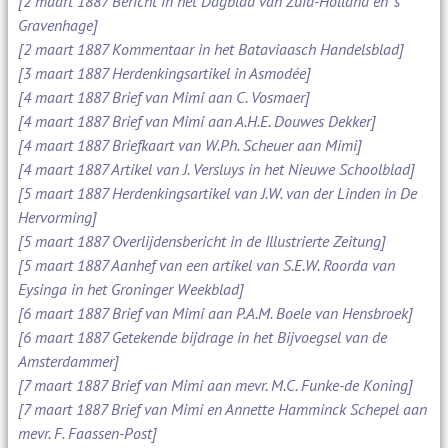
[2 maart 1887 Bericht in het Dagblad van Zuid-Holland en 's
Gravenhage]
[2 maart 1887 Kommentaar in het Bataviaasch Handelsblad]
[3 maart 1887 Herdenkingsartikel in Asmodée]
[4 maart 1887 Brief van Mimi aan C. Vosmaer]
[4 maart 1887 Brief van Mimi aan A.H.E. Douwes Dekker]
[4 maart 1887 Briefkaart van W.Ph. Scheuer aan Mimi]
[4 maart 1887 Artikel van J. Versluys in het Nieuwe Schoolblad]
[5 maart 1887 Herdenkingsartikel van J.W. van der Linden in De
Hervorming]
[5 maart 1887 Overlijdensbericht in de Illustrierte Zeitung]
[5 maart 1887 Aanhef van een artikel van S.E.W. Roorda van
Eysinga in het Groninger Weekblad]
[6 maart 1887 Brief van Mimi aan P.A.M. Boele van Hensbroek]
[6 maart 1887 Getekende bijdrage in het Bijvoegsel van de
Amsterdammer]
[7 maart 1887 Brief van Mimi aan mevr. M.C. Funke-de Koning]
[7 maart 1887 Brief van Mimi en Annette Hamminck Schepel aan
mevr. F. Faassen-Post]