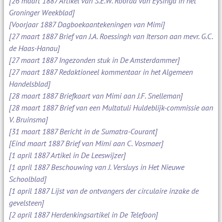
[26 maart 1887 Artikel van S.E.W. Roorda van Eysinga in het
Groninger Weekblad]
[Voorjaar 1887 Dagboekaantekeningen van Mimi]
[27 maart 1887 Brief van J.A. Roessingh van Iterson aan mevr. G.C.
de Haas-Hanau]
[27 maart 1887 Ingezonden stuk in De Amsterdammer]
[27 maart 1887 Redaktioneel kommentaar in het Algemeen
Handelsblad]
[28 maart 1887 Briefkaart van Mimi aan J.F. Snelleman]
[28 maart 1887 Brief van een Multatuli Huldeblijk-commissie aan
V. Bruinsma]
[31 maart 1887 Bericht in de Sumatra-Courant]
[Eind maart 1887 Brief van Mimi aan C. Vosmaer]
[1 april 1887 Artikel in De Leeswijzer]
[1 april 1887 Beschouwing van J. Versluys in Het Nieuwe
Schoolblad]
[1 april 1887 Lijst van de ontvangers der circulaire inzake de
gevelsteen]
[2 april 1887 Herdenkingsartikel in De Telefoon]