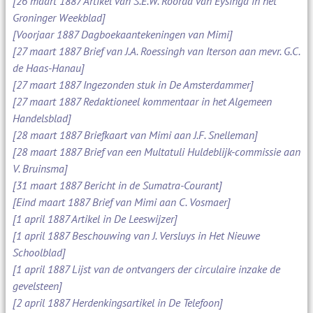
[26 maart 1887 Artikel van S.E.W. Roorda van Eysinga in het
Groninger Weekblad]
[Voorjaar 1887 Dagboekaantekeningen van Mimi]
[27 maart 1887 Brief van J.A. Roessingh van Iterson aan mevr. G.C.
de Haas-Hanau]
[27 maart 1887 Ingezonden stuk in De Amsterdammer]
[27 maart 1887 Redaktioneel kommentaar in het Algemeen
Handelsblad]
[28 maart 1887 Briefkaart van Mimi aan J.F. Snelleman]
[28 maart 1887 Brief van een Multatuli Huldeblijk-commissie aan
V. Bruinsma]
[31 maart 1887 Bericht in de Sumatra-Courant]
[Eind maart 1887 Brief van Mimi aan C. Vosmaer]
[1 april 1887 Artikel in De Leeswijzer]
[1 april 1887 Beschouwing van J. Versluys in Het Nieuwe
Schoolblad]
[1 april 1887 Lijst van de ontvangers der circulaire inzake de
gevelsteen]
[2 april 1887 Herdenkingsartikel in De Telefoon]