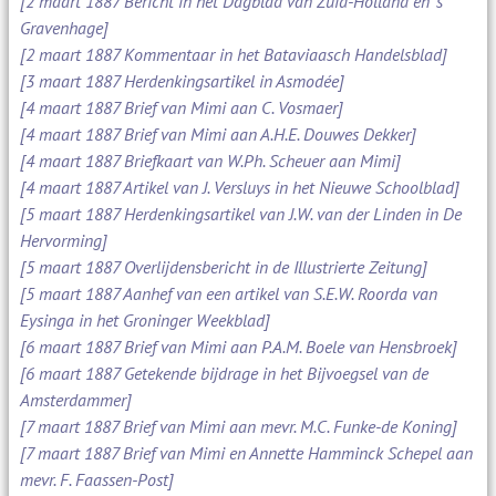
[2 maart 1887 Bericht in het Dagblad van Zuid-Holland en 's
Gravenhage]
[2 maart 1887 Kommentaar in het Bataviaasch Handelsblad]
[3 maart 1887 Herdenkingsartikel in Asmodée]
[4 maart 1887 Brief van Mimi aan C. Vosmaer]
[4 maart 1887 Brief van Mimi aan A.H.E. Douwes Dekker]
[4 maart 1887 Briefkaart van W.Ph. Scheuer aan Mimi]
[4 maart 1887 Artikel van J. Versluys in het Nieuwe Schoolblad]
[5 maart 1887 Herdenkingsartikel van J.W. van der Linden in De
Hervorming]
[5 maart 1887 Overlijdensbericht in de Illustrierte Zeitung]
[5 maart 1887 Aanhef van een artikel van S.E.W. Roorda van
Eysinga in het Groninger Weekblad]
[6 maart 1887 Brief van Mimi aan P.A.M. Boele van Hensbroek]
[6 maart 1887 Getekende bijdrage in het Bijvoegsel van de
Amsterdammer]
[7 maart 1887 Brief van Mimi aan mevr. M.C. Funke-de Koning]
[7 maart 1887 Brief van Mimi en Annette Hamminck Schepel aan
mevr. F. Faassen-Post]