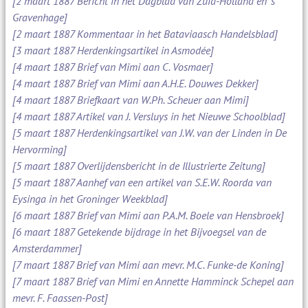
[2 maart 1887 Bericht in het Dagblad van Zuid-Holland en 's
Gravenhage]
[2 maart 1887 Kommentaar in het Bataviaasch Handelsblad]
[3 maart 1887 Herdenkingsartikel in Asmodée]
[4 maart 1887 Brief van Mimi aan C. Vosmaer]
[4 maart 1887 Brief van Mimi aan A.H.E. Douwes Dekker]
[4 maart 1887 Briefkaart van W.Ph. Scheuer aan Mimi]
[4 maart 1887 Artikel van J. Versluys in het Nieuwe Schoolblad]
[5 maart 1887 Herdenkingsartikel van J.W. van der Linden in De
Hervorming]
[5 maart 1887 Overlijdensbericht in de Illustrierte Zeitung]
[5 maart 1887 Aanhef van een artikel van S.E.W. Roorda van
Eysinga in het Groninger Weekblad]
[6 maart 1887 Brief van Mimi aan P.A.M. Boele van Hensbroek]
[6 maart 1887 Getekende bijdrage in het Bijvoegsel van de
Amsterdammer]
[7 maart 1887 Brief van Mimi aan mevr. M.C. Funke-de Koning]
[7 maart 1887 Brief van Mimi en Annette Hamminck Schepel aan
mevr. F. Faassen-Post]