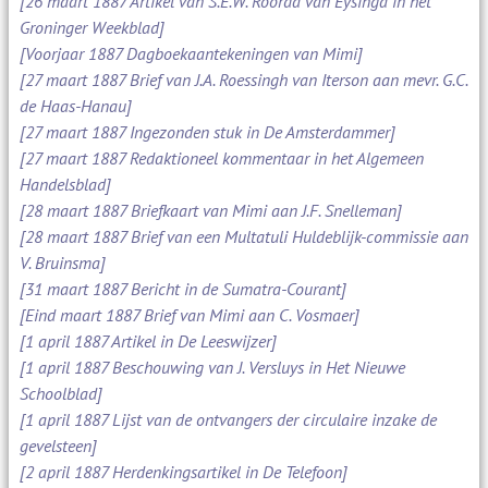
[26 maart 1887 Artikel van S.E.W. Roorda van Eysinga in het
Groninger Weekblad]
[Voorjaar 1887 Dagboekaantekeningen van Mimi]
[27 maart 1887 Brief van J.A. Roessingh van Iterson aan mevr. G.C.
de Haas-Hanau]
[27 maart 1887 Ingezonden stuk in De Amsterdammer]
[27 maart 1887 Redaktioneel kommentaar in het Algemeen
Handelsblad]
[28 maart 1887 Briefkaart van Mimi aan J.F. Snelleman]
[28 maart 1887 Brief van een Multatuli Huldeblijk-commissie aan
V. Bruinsma]
[31 maart 1887 Bericht in de Sumatra-Courant]
[Eind maart 1887 Brief van Mimi aan C. Vosmaer]
[1 april 1887 Artikel in De Leeswijzer]
[1 april 1887 Beschouwing van J. Versluys in Het Nieuwe
Schoolblad]
[1 april 1887 Lijst van de ontvangers der circulaire inzake de
gevelsteen]
[2 april 1887 Herdenkingsartikel in De Telefoon]