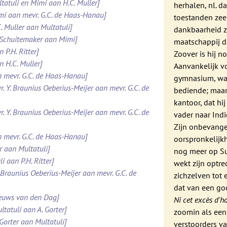
ltatuli en Mimi aan H.C. Muller]
herhalen, nl. d
imi aan mevr. G.C. de Haas-Hanau]
toestanden zee
. Muller aan Multatuli]
dankbaarheid zo
. Schuitemaker aan Mimi]
maatschappij d
 P.H. Ritter]
Zoover is hij n
n H.C. Muller]
Aanvankelijk vo
n mevr. G.C. de Haas-Hanau]
gymnasium, waar
r. Y. Braunius Oeberius-Meijer aan mevr. G.C. de
bediende; maar
kantoor, dat hi
r. Y. Braunius Oeberius-Meijer aan mevr. G.C. de
vader naar Indi
Zijn onbevangen
n mevr. G.C. de Haas-Hanau]
oorspronkelijk
er aan Multatuli]
nog meer op Su
i aan P.H. Ritter]
wekt zijn optr
. Braunius Oeberius-Meijer aan mevr. G.C. de
zichzelven tot 
dat van een go
ieuws van den Dag]
Ni cet excès d'h
ltatuli aan A. Gorter]
zoomin als een
 Gorter aan Multatuli]
verstoorders 