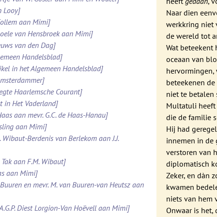
heeft
gedaan
, 
n Looy]
Naar dien een
 Collem aan Mimi]
werkkring niet 
 Boele van Hensbroek aan Mimi]
de wereld tot 
ieuws van den Dag]
Wat beteekent 
lgemeen Handelsblad]
oceaan van blo
ikel in het Algemeen Handelsblad]
hervormingen, 
 Amsterdammer]
beteekenen de 
pregte Haarlemsche Courant]
niet te betalen
t in Het Vaderland]
Multatuli heeft
e Haas aan mevr. G.C. de Haas-Hanau]
die de familie 
esling aan Mimi]
Hij had gerege
. Wibaut-Berdenis van Berlekom aan J.J.
innemen in de 
verstoren van h
. Tak aan F.M. Wibaut]
diplomatisch k
Was aan Mimi]
Zeker, en dàn 
n Buuren en mevr. M. van Buuren-van Heutsz aan
kwamen bedelen
niets van hem 
.A.G.P. Diest Lorgion-Van Hoëvell aan Mimi]
Onwaar is het, d