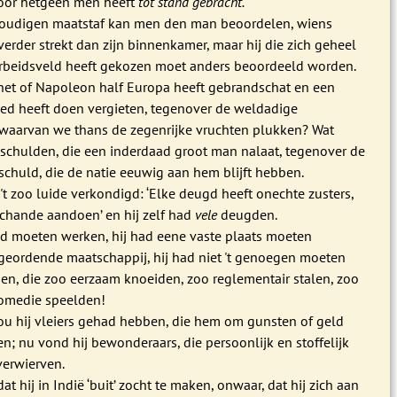
voor hetgeen men heeft
tot stand gebracht.
voudigen maatstaf kan men den man beoordelen, wiens
verder strekt dan zijn binnenkamer, maar hij die zich geheel
arbeidsveld heeft gekozen moet anders beoordeeld worden.
het of Napoleon half Europa heeft gebrandschat en een
ed heeft doen vergieten, tegenover de weldadige
waarvan we thans de zegenrijke vruchten plukken? Wat
schulden, die een inderdaad groot man nalaat, tegenover de
 schuld, die de natie eeuwig aan hem blijft hebben.
 't zoo luide verkondigd: ‘Elke deugd heeft onechte zusters,
schande aandoen’ en hij zelf had
vele
deugden.
ld moeten werken, hij had eene vaste plaats moeten
geordende maatschappij, hij had niet 't genoegen moeten
en, die zoo eerzaam knoeiden, zoo reglementair stalen, zoo
omedie speelden!
zou hij vleiers gehad hebben, die hem om gunsten of geld
; nu vond hij bewonderaars, die persoonlijk en stoffelijk
verwierven.
at hij in Indië ‘buit’ zocht te maken, onwaar, dat hij zich aan