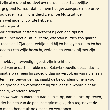
at zijn afkeurend oordeel over onze maatschappelijke
r gegrond is, maar dat het hem hooger aanspraken op onze
u geven, als hij ons deed zien, hoe Multatuli de
an wèl ingericht wilde hebben.
ooit gegaan!
or predikant bestemd bezocht hij eenigen tijd het
 hij het beetje Latijn leerde, waarvan hij zich zoo gaarne
 reeds op 17jarigen leeftijd had hij èn het gymnasium èn het
j daarna een wijle bezocht, verlaten en vertrok hij met zijn
ë.
heid, zijn levendige geest, zijn frischheid en
heid van gedachte trokken op Batavia spoedig de aandacht,
matra waarheen hij spoedig daarna vertrok en van nu af aan
eden meer bewondering, maakt de bewondering hem voor
een godheid en verwondert hij zich, dat zijn woord niet als
dheid, wonderen schept.
onneur
; want handelend trad hij niet op, kon hij niet optreden,
 der helden van de pen, hoe grimmig zij zich tegenover de
van menschengeluk ook mochten vertoonen.