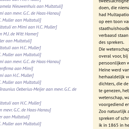
tweeslachtighei
Domela Nieuwenhuis aan Multatuli]
doen, die niem
imi aan mevr. G.C. de Haas-Hanau]
had Multapatio
. Muller aan Multatuli]
op een toon va
ltatuli en Mimi aan H.C. Muller]
staathuishoudk
n M.J. de Witt Hamer]
verbaasd staan
ler aan Multatuli]
des sprekers.
tatuli aan H.C. Muller]
Die wetenschap
. Muller aan Multatuli]
overal voor, bi
imi aan mevr. G.C. de Haas-Hanau]
persoonlijken 
tenfirma aan Mimi]
Heine werd van 
mi aan H.C. Muller]
herhaaldelijk 
. Muller aan Multatuli]
dichters, die 
 Braunius Oeberius-Meijer aan mevr. G.C. de
te genezen, he
wetenschap, wa
tatuli aan H.C. Muller]
voorgediend en
an mevr. G.C. de Haas-Hanau]
Zoo natuurlijk 
er aan Multatuli]
spreken of sch
. Muller aan Multatuli]
ik in 1865 in h