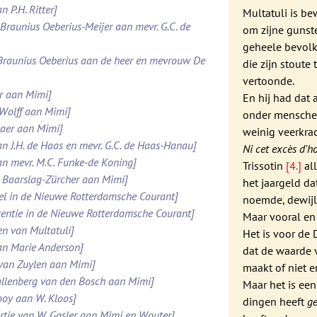
n P.H. Ritter]
Multatuli is b
. Braunius Oeberius-Meijer aan mevr. G.C. de
om zijne gunst
geheele bevolk
 Braunius Oeberius aan de heer en mevrouw De
die zijn stoute 
vertoonde.
er aan Mimi]
En hij had dat 
 Wolff aan Mimi]
onder menschen
maer aan Mimi]
weinig veerkrac
an J.H. de Haas en mevr. G.C. de Haas-Hanau]
Ni cet excès d'h
an mevr. M.C. Funke-de Koning]
Trissotin
[4.]
al
N. Baarslag-Zürcher aan Mimi]
het jaargeld da
kel in de Nieuwe Rotterdamsche Courant]
noemde, dewijl
rtentie in de Nieuwe Rotterdamsche Courant]
Maar vooral e
en van Multatuli]
Het is voor de
aan Marie Anderson]
dat de waarde 
 van Zuylen aan Mimi]
maakt of niet e
 Kallenberg van den Bosch aan Mimi]
Maar het is ee
Looy aan W. Kloos]
dingen heeft
ge
rtje van W. Gosler aan Mimi en Wouter]