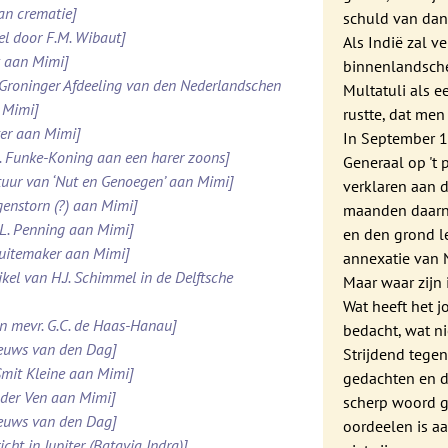
van crematie]
schuld van dan
el door F.M. Wibaut]
Als Indië zal v
k aan Mimi]
binnenlandsche
 Groninger Afdeeling van den Nederlandschen
Multatuli als 
 Mimi]
rustte, dat men
tter aan Mimi]
In September 1
M. Funke-Koning aan een harer zoons]
Generaal op 't
stuur van ‘Nut en Genoegen’ aan Mimi]
verklaren aan d
genstorn (?) aan Mimi]
maanden daarna
.L. Penning aan Mimi]
en den grond l
chuitemaker aan Mimi]
annexatie van 
kel van H.J. Schimmel in de Delftsche
Maar waar zijn
Wat heeft het j
an mevr. G.C. de Haas-Hanau]
bedacht, wat ni
ieuws van den Dag]
Strijdend tege
Smit Kleine aan Mimi]
gedachten en da
n der Ven aan Mimi]
scherp woord ge
ieuws van den Dag]
oordeelen is aa
ht in Jupiter (Batavia Indra)]