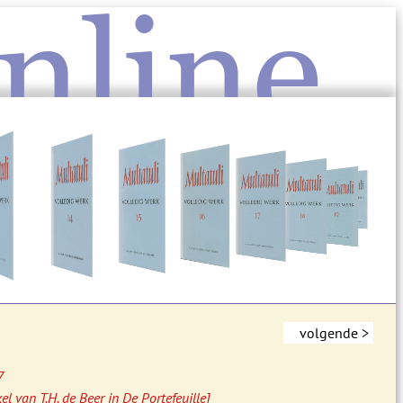
nline
volgende >
7
l van T.H. de Beer in De Portefeuille]