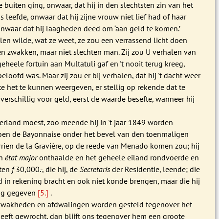
e buiten ging, onwaar, dat hij in den slechtsten zin van het
 leefde, onwaar dat hij zijne vrouw niet lief had of haar
onwaar dat hij laagheden deed om ‘aan geld te komen.’
len wilde, wat ze weet, ze zou een verrassend licht doen
n zwakken, maar niet slechten man. Zij zou U verhalen van
geheele fortuin aan Multatuli gaf en 't nooit terug kreeg,
eloofd was. Maar zij zou er bij verhalen, dat hij 't dacht weer
e het te kunnen weergeven, er stellig op rekende dat te
verschillig voor geld, eerst de waarde besefte, wanneer hij
erland moest, zoo meende hij in 't jaar 1849 worden
en de Bayonnaise onder het bevel van den toenmaligen
rrien de la Gravière, op de reede van Menado komen zou; hij
en
état major
onthaalde en het geheele eiland rondvoerde en
sten
f
30,000.-, die hij, de
Secretaris
der Residentie, leende; die
 in rekening bracht en ook niet konde brengen, maar die hij
rug gegeven
[5.]
.
zwakheden en afdwalingen worden gesteld tegenover het
heeft gewrocht, dan blijft ons tegenover hem een groote