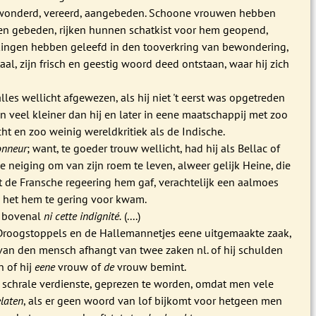
ewonderd, vereerd, aangebeden. Schoone vrouwen hebben
en gebeden, rijken hunnen schatkist voor hem geopend,
ingen hebben geleefd in den tooverkring van bewondering,
taal, zijn frisch en geestig woord deed ontstaan, waar hij zich
alles wellicht afgewezen, als hij niet 't eerst was opgetreden
 veel kleiner dan hij en later in eene maatschappij met zoo
ht en zoo weinig wereldkritiek als de Indische.
onneur
; want, te goeder trouw wellicht, had hij als Bellac of
le neiging om van zijn roem te leven, alweer gelijk Heine, die
t de Fransche regeering hem gaf, verachtelijk een aalmoes
 het hem te gering voor kwam.
n bovenal
ni cette indignité.
(....)
 Droogstoppels en de Hallemannetjes eene uitgemaakte zaak,
van den mensch afhangt van twee zaken nl. of hij schulden
n of hij
eene
vrouw of
de
vrouw bemint.
n schrale verdienste, geprezen te worden, omdat men vele
laten
, als er geen woord van lof bijkomt voor hetgeen men