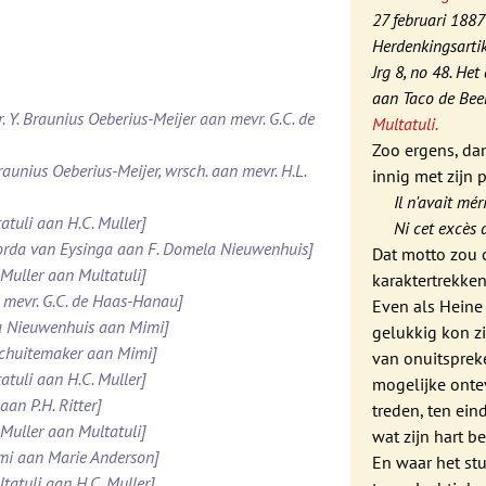
27 februari 1887
Herdenkingsartike
Jrg 8, no 48. Het
aan Taco de Beer
. Y. Braunius Oeberius-Meijer aan mevr. G.C. de
Multatuli.
Zoo ergens, dan
raunius Oeberius-Meijer, wrsch. aan mevr. H.L.
innig met zijn
Il n'avait mér
atuli aan H.C. Muller]
Ni cet excès d
Roorda van Eysinga aan F. Domela Nieuwenhuis]
Dat motto zou 
 Muller aan Multatuli]
karaktertrekke
 mevr. G.C. de Haas-Hanau]
Even als Heine
la Nieuwenhuis aan Mimi]
gelukkig kon z
 Schuitemaker aan Mimi]
van onuitspreke
atuli aan H.C. Muller]
mogelijke onte
aan P.H. Ritter]
treden, ten ein
 Muller aan Multatuli]
wat zijn hart be
imi aan Marie Anderson]
En waar het st
tatuli aan H.C. Muller]