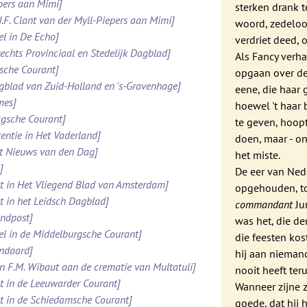
ppers aan Mimi]
sterken drank t
.J.F. Clant van der Myll-Piepers aan Mimi]
woord, zedeloos
el in De Echo]
verdriet deed, 
rechts Provinciaal en Stedelijk Dagblad]
Als Fancy verha
esche Courant]
opgaan over de
agblad van Zuid-Holland en 's-Gravenhage]
eene, die haar 
mes]
hoewel 't haar b
agsche Courant]
te geven, hoopt
tentie in Het Vaderland]
doen, maar - on
et Nieuws van den Dag]
het miste.
]
De eer van Ned
ht in Het Vliegend Blad van Amsterdam]
opgehouden, to
ht in het Leidsch Dagblad]
commandant
Ju
ondpost]
was het, die d
el in de Middelburgsche Courant]
die feesten ko
andaard]
hij aan niemand
n F.M. Wibaut aan de crematie van Multatuli]
nooit heeft te
ht in de Leeuwarder Courant]
Wanneer zijne 
ht in de Schiedamsche Courant]
goede, dat hij 