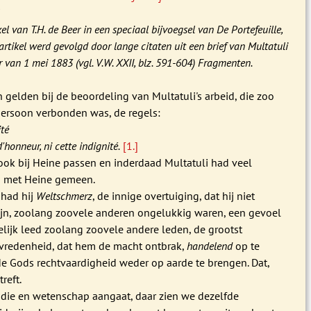
l van T.H. de Beer in een speciaal bijvoegsel van De Portefeuille,
 artikel werd gevolgd door lange citaten uit een brief van Multatuli
 van 1 mei 1883 (vgl. V.W. XXII, blz. 591-604) Fragmenten.
 gelden bij de beoordeling van Multatuli's arbeid, die zoo
 persoon verbonden was, de regels:
ité
'honneur, ni cette indignité.
[1.]
ook bij Heine passen en inderdaad Multatuli had veel
n met Heine gemeen.
 had hij
Weltschmerz
, de innige overtuiging, dat hij niet
ijn, zoolang zoovele anderen ongelukkig waren, een gevoel
lijk leed zoolang zoovele andere leden, de grootst
vredenheid, dat hem de macht ontbrak,
handelend
op te
de Gods rechtvaardigheid weder op aarde te brengen. Dat,
treft.
udie en wetenschap aangaat, daar zien we dezelfde