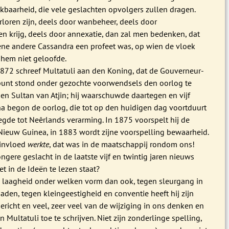
kbaarheid, die vele geslachten opvolgers zullen dragen.
erloren zijn, deels door wanbeheer, deels door
n krijg, deels door annexatie, dan zal men bedenken, dat
eene andere Cassandra een profeet was, op wien de vloek
 hem niet geloofde.
872 schreef Multatuli aan den Koning, dat de Gouverneur-
 punt stond onder gezochte voorwendsels den oorlog te
en Sultan van Atjin; hij waarschuwde daartegen en vijf
 begon de oorlog, die tot op den huidigen dag voortduurt
egde tot Neêrlands verarming. In 1875 voorspelt hij de
Nieuw Guinea, in 1883 wordt zijne voorspelling bewaarheid.
 invloed
werkte
, dat was in de maatschappij rondom ons!
ongere geslacht in de laatste vijf en twintig jaren nieuws
et in de Ideën te lezen staat?
n laagheid onder welken vorm dan ook, tegen sleurgang in
den, tegen kleingeestigheid en conventie heeft hij zijn
richt en veel, zeer veel van de wijziging in ons denken en
n Multatuli toe te schrijven. Niet zijn zonderlinge spelling,