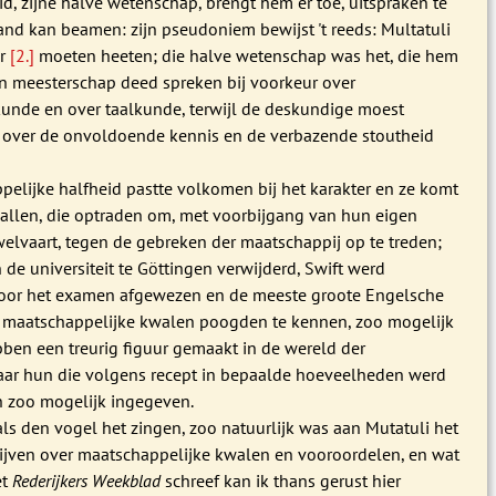
d, zijne halve wetenschap, brengt hem er toe, uitspraken te
and kan beamen: zijn pseudoniem bewijst 't reeds: Multatuli
r
[2.]
moeten heeten; die halve wetenschap was het, die hem
n meesterschap deed spreken bij voorkeur over
unde en over taalkunde, terwijl de deskundige moest
 over de onvoldoende kennis en de verbazende stoutheid
pelijke halfheid pastte volkomen bij het karakter en ze komt
j allen, die optraden om, met voorbijgang van hun eigen
welvaart, tegen de gebreken der maatschappij op te treden;
de universiteit te Göttingen verwijderd, Swift werd
voor het examen afgewezen en de meeste groote Engelsche
de maatschappelijke kwalen poogden te kennen, zoo mogelijk
bben een treurig figuur gemaakt in de wereld der
ar hun die volgens recept in bepaalde hoeveelheden werd
 zoo mogelijk ingegeven.
als den vogel het zingen, zoo natuurlijk was aan Mutatuli het
rijven over maatschappelijke kwalen en vooroordelen, en wat
et
Rederijkers Weekblad
schreef kan ik thans gerust hier