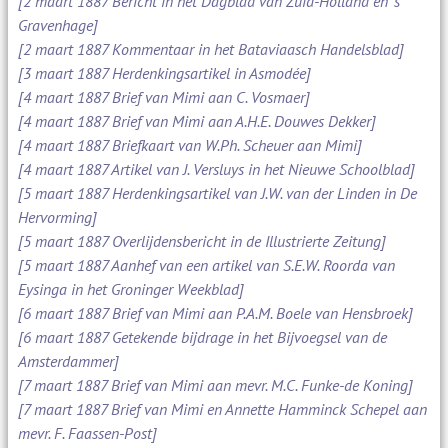
[2 maart 1887 Bericht in het Dagblad van Zuid-Holland en 's
Gravenhage]
[2 maart 1887 Kommentaar in het Bataviaasch Handelsblad]
[3 maart 1887 Herdenkingsartikel in Asmodée]
[4 maart 1887 Brief van Mimi aan C. Vosmaer]
[4 maart 1887 Brief van Mimi aan A.H.E. Douwes Dekker]
[4 maart 1887 Briefkaart van W.Ph. Scheuer aan Mimi]
[4 maart 1887 Artikel van J. Versluys in het Nieuwe Schoolblad]
[5 maart 1887 Herdenkingsartikel van J.W. van der Linden in De
Hervorming]
[5 maart 1887 Overlijdensbericht in de Illustrierte Zeitung]
[5 maart 1887 Aanhef van een artikel van S.E.W. Roorda van
Eysinga in het Groninger Weekblad]
[6 maart 1887 Brief van Mimi aan P.A.M. Boele van Hensbroek]
[6 maart 1887 Getekende bijdrage in het Bijvoegsel van de
Amsterdammer]
[7 maart 1887 Brief van Mimi aan mevr. M.C. Funke-de Koning]
[7 maart 1887 Brief van Mimi en Annette Hamminck Schepel aan
mevr. F. Faassen-Post]