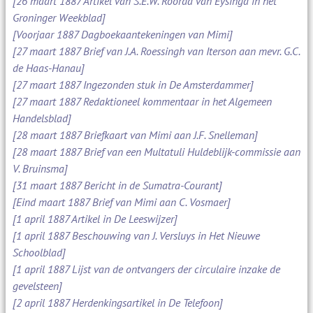
[26 maart 1887 Artikel van S.E.W. Roorda van Eysinga in het
Groninger Weekblad]
[Voorjaar 1887 Dagboekaantekeningen van Mimi]
[27 maart 1887 Brief van J.A. Roessingh van Iterson aan mevr. G.C.
de Haas-Hanau]
[27 maart 1887 Ingezonden stuk in De Amsterdammer]
[27 maart 1887 Redaktioneel kommentaar in het Algemeen
Handelsblad]
[28 maart 1887 Briefkaart van Mimi aan J.F. Snelleman]
[28 maart 1887 Brief van een Multatuli Huldeblijk-commissie aan
V. Bruinsma]
[31 maart 1887 Bericht in de Sumatra-Courant]
[Eind maart 1887 Brief van Mimi aan C. Vosmaer]
[1 april 1887 Artikel in De Leeswijzer]
[1 april 1887 Beschouwing van J. Versluys in Het Nieuwe
Schoolblad]
[1 april 1887 Lijst van de ontvangers der circulaire inzake de
gevelsteen]
[2 april 1887 Herdenkingsartikel in De Telefoon]