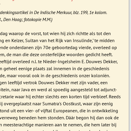
7
denkingsartikel in De Indische Merkuur, blz. 199, 1e kolom.
., Den Haag; fotokopie M.M.)
ag waarop de vorst, tot wien hij zich richtte als tot den
g en Keizer, Sultan van het Rijk van Insulinde,’ te midden
erende onderdanen zijn 70e geboortedag vierde, overleed op
, de man die deze onsterfelijke woorden gedicht heeft.
eeftijd overleed n.l. te Nieder-Ingelsheim E. Douwes Dekker,
n geheel eenige plaats zal innemen in de geschiedenis
de, maar vooral ook in de geschiedenis onzer koloniën.
igen leeftijd vertrok Douwes Dekker met zijn vader, een
tein, naar Java en werd al spoedig aangesteld tot adjunct-
retarie waar hij echter slechts een korten tijd verbleef. Reeds
j overgeplaatst naar Sumatra's Oostkust, waar zijn eenig
ond uit een vier- of vijftal Europeanen, die in ontwikkeling
verreweg beneden hem stonden. Dáár begon hij dan ook de
n meesterachtige manieren aan te nemen, die hem later bij