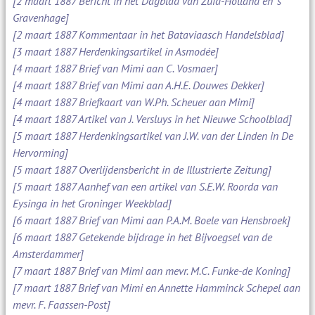
[2 maart 1887 Bericht in het Dagblad van Zuid-Holland en 's
Gravenhage]
[2 maart 1887 Kommentaar in het Bataviaasch Handelsblad]
[3 maart 1887 Herdenkingsartikel in Asmodée]
[4 maart 1887 Brief van Mimi aan C. Vosmaer]
[4 maart 1887 Brief van Mimi aan A.H.E. Douwes Dekker]
[4 maart 1887 Briefkaart van W.Ph. Scheuer aan Mimi]
[4 maart 1887 Artikel van J. Versluys in het Nieuwe Schoolblad]
[5 maart 1887 Herdenkingsartikel van J.W. van der Linden in De
Hervorming]
[5 maart 1887 Overlijdensbericht in de Illustrierte Zeitung]
[5 maart 1887 Aanhef van een artikel van S.E.W. Roorda van
Eysinga in het Groninger Weekblad]
[6 maart 1887 Brief van Mimi aan P.A.M. Boele van Hensbroek]
[6 maart 1887 Getekende bijdrage in het Bijvoegsel van de
Amsterdammer]
[7 maart 1887 Brief van Mimi aan mevr. M.C. Funke-de Koning]
[7 maart 1887 Brief van Mimi en Annette Hamminck Schepel aan
mevr. F. Faassen-Post]