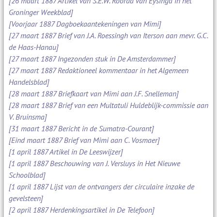
[26 maart 1887 Artikel van S.E.W. Roorda van Eysinga in het
Groninger Weekblad]
[Voorjaar 1887 Dagboekaantekeningen van Mimi]
[27 maart 1887 Brief van J.A. Roessingh van Iterson aan mevr. G.C.
de Haas-Hanau]
[27 maart 1887 Ingezonden stuk in De Amsterdammer]
[27 maart 1887 Redaktioneel kommentaar in het Algemeen
Handelsblad]
[28 maart 1887 Briefkaart van Mimi aan J.F. Snelleman]
[28 maart 1887 Brief van een Multatuli Huldeblijk-commissie aan
V. Bruinsma]
[31 maart 1887 Bericht in de Sumatra-Courant]
[Eind maart 1887 Brief van Mimi aan C. Vosmaer]
[1 april 1887 Artikel in De Leeswijzer]
[1 april 1887 Beschouwing van J. Versluys in Het Nieuwe
Schoolblad]
[1 april 1887 Lijst van de ontvangers der circulaire inzake de
gevelsteen]
[2 april 1887 Herdenkingsartikel in De Telefoon]