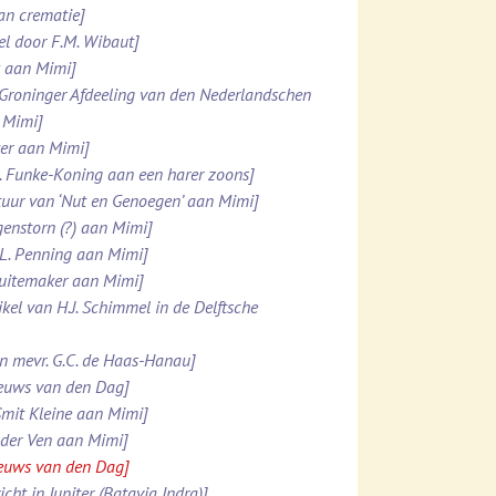
van crematie]
el door F.M. Wibaut]
k aan Mimi]
 Groninger Afdeeling van den Nederlandschen
 Mimi]
tter aan Mimi]
M. Funke-Koning aan een harer zoons]
stuur van ‘Nut en Genoegen’ aan Mimi]
genstorn (?) aan Mimi]
.L. Penning aan Mimi]
chuitemaker aan Mimi]
kel van H.J. Schimmel in de Delftsche
an mevr. G.C. de Haas-Hanau]
ieuws van den Dag]
Smit Kleine aan Mimi]
n der Ven aan Mimi]
ieuws van den Dag]
ht in Jupiter (Batavia Indra)]