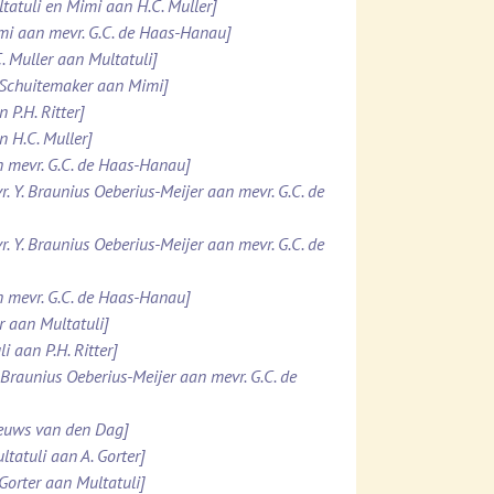
ltatuli en Mimi aan H.C. Muller]
imi aan mevr. G.C. de Haas-Hanau]
. Muller aan Multatuli]
. Schuitemaker aan Mimi]
 P.H. Ritter]
n H.C. Muller]
n mevr. G.C. de Haas-Hanau]
r. Y. Braunius Oeberius-Meijer aan mevr. G.C. de
r. Y. Braunius Oeberius-Meijer aan mevr. G.C. de
n mevr. G.C. de Haas-Hanau]
er aan Multatuli]
i aan P.H. Ritter]
. Braunius Oeberius-Meijer aan mevr. G.C. de
ieuws van den Dag]
ltatuli aan A. Gorter]
 Gorter aan Multatuli]