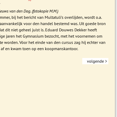
7
ieuws van den Dag. (fotokopie M.M.)
mmer, bij het bericht van Multatuli's overlijden, wordt o.a.
j aanvankelijk voor den handel bestemd was. Uit goede bron
at dit niet geheel juist is. Eduard Douwes Dekker heeft
ige jaren het Gymnasium bezocht, met het voornemen om
 te worden. Vóor het einde van den cursus zag hij echter van
 af en kwam toen op een koopmanskantoor.
volgende >