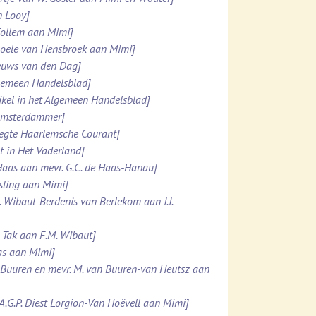
n Looy]
 Collem aan Mimi]
 Boele van Hensbroek aan Mimi]
ieuws van den Dag]
lgemeen Handelsblad]
ikel in het Algemeen Handelsblad]
 Amsterdammer]
pregte Haarlemsche Courant]
t in Het Vaderland]
e Haas aan mevr. G.C. de Haas-Hanau]
esling aan Mimi]
. Wibaut-Berdenis van Berlekom aan J.J.
. Tak aan F.M. Wibaut]
Was aan Mimi]
n Buuren en mevr. M. van Buuren-van Heutsz aan
.A.G.P. Diest Lorgion-Van Hoëvell aan Mimi]