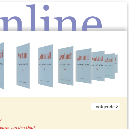
nline
volgende >
7
Nieuws van den Dag]