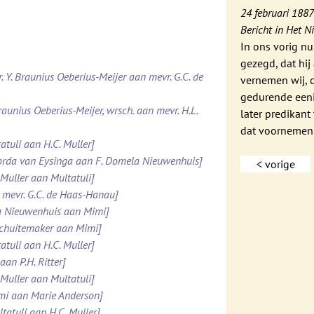
24 februari 188
Bericht in Het N
In ons vorig nu
gezegd, dat hi
. Y. Braunius Oeberius-Meijer aan mevr. G.C. de
vernemen wij, d
gedurende een
raunius Oeberius-Meijer, wrsch. aan mevr. H.L.
later predikant
dat voornemen
atuli aan H.C. Muller]
Roorda van Eysinga aan F. Domela Nieuwenhuis]
< vorige
 Muller aan Multatuli]
 mevr. G.C. de Haas-Hanau]
la Nieuwenhuis aan Mimi]
 Schuitemaker aan Mimi]
atuli aan H.C. Muller]
aan P.H. Ritter]
 Muller aan Multatuli]
imi aan Marie Anderson]
tatuli aan H.C. Muller]