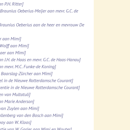
n P.H. Ritter]
. Braunius Oeberius-Meijer aan mevr. G.C. de
 Braunius Oeberius aan de heer en mevrouw De
er aan Mimi]
 Wolff aan Mimi]
maer aan Mimi]
an J.H. de Haas en mevr. G.C. de Haas-Hanau]
an mevr. M.C. Funke-de Koning]
N. Baarslag-Zürcher aan Mimi]
kel in de Nieuwe Rotterdamsche Courant]
rtentie in de Nieuwe Rotterdamsche Courant]
en van Multatuli]
aan Marie Anderson]
 van Zuylen aan Mimi]
 Kallenberg van den Bosch aan Mimi]
Looy aan W. Kloos]
rtje van W. Gosler aan Mimi en Wouter]