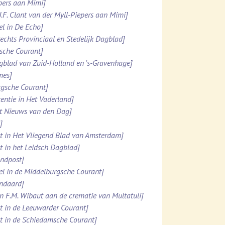
ppers aan Mimi]
.J.F. Clant van der Myll-Piepers aan Mimi]
el in De Echo]
rechts Provinciaal en Stedelijk Dagblad]
esche Courant]
agblad van Zuid-Holland en 's-Gravenhage]
mes]
agsche Courant]
tentie in Het Vaderland]
et Nieuws van den Dag]
]
ht in Het Vliegend Blad van Amsterdam]
ht in het Leidsch Dagblad]
ondpost]
el in de Middelburgsche Courant]
andaard]
n F.M. Wibaut aan de crematie van Multatuli]
ht in de Leeuwarder Courant]
ht in de Schiedamsche Courant]