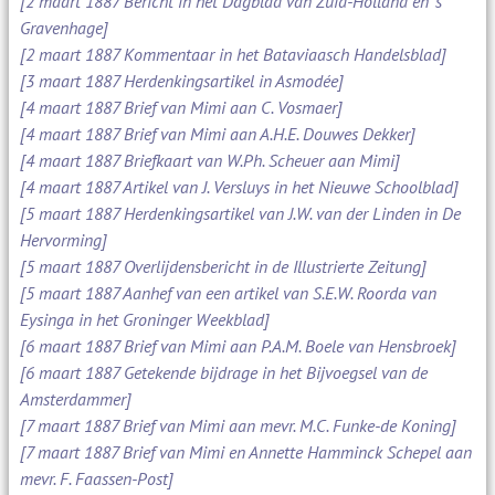
[2 maart 1887 Bericht in het Dagblad van Zuid-Holland en 's
Gravenhage]
[2 maart 1887 Kommentaar in het Bataviaasch Handelsblad]
[3 maart 1887 Herdenkingsartikel in Asmodée]
[4 maart 1887 Brief van Mimi aan C. Vosmaer]
[4 maart 1887 Brief van Mimi aan A.H.E. Douwes Dekker]
[4 maart 1887 Briefkaart van W.Ph. Scheuer aan Mimi]
[4 maart 1887 Artikel van J. Versluys in het Nieuwe Schoolblad]
[5 maart 1887 Herdenkingsartikel van J.W. van der Linden in De
Hervorming]
[5 maart 1887 Overlijdensbericht in de Illustrierte Zeitung]
[5 maart 1887 Aanhef van een artikel van S.E.W. Roorda van
Eysinga in het Groninger Weekblad]
[6 maart 1887 Brief van Mimi aan P.A.M. Boele van Hensbroek]
[6 maart 1887 Getekende bijdrage in het Bijvoegsel van de
Amsterdammer]
[7 maart 1887 Brief van Mimi aan mevr. M.C. Funke-de Koning]
[7 maart 1887 Brief van Mimi en Annette Hamminck Schepel aan
mevr. F. Faassen-Post]