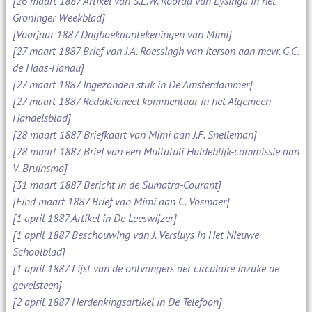
[26 maart 1887 Artikel van S.E.W. Roorda van Eysinga in het
Groninger Weekblad]
[Voorjaar 1887 Dagboekaantekeningen van Mimi]
[27 maart 1887 Brief van J.A. Roessingh van Iterson aan mevr. G.C.
de Haas-Hanau]
[27 maart 1887 Ingezonden stuk in De Amsterdammer]
[27 maart 1887 Redaktioneel kommentaar in het Algemeen
Handelsblad]
[28 maart 1887 Briefkaart van Mimi aan J.F. Snelleman]
[28 maart 1887 Brief van een Multatuli Huldeblijk-commissie aan
V. Bruinsma]
[31 maart 1887 Bericht in de Sumatra-Courant]
[Eind maart 1887 Brief van Mimi aan C. Vosmaer]
[1 april 1887 Artikel in De Leeswijzer]
[1 april 1887 Beschouwing van J. Versluys in Het Nieuwe
Schoolblad]
[1 april 1887 Lijst van de ontvangers der circulaire inzake de
gevelsteen]
[2 april 1887 Herdenkingsartikel in De Telefoon]